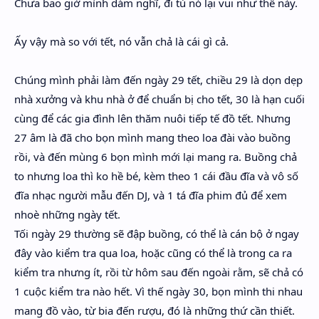
Chưa bao giờ mình dám nghĩ, đi tù nó lại vui như thế này.
Ấy vậy mà so với tết, nó vẫn chả là cái gì cả.
Chúng mình phải làm đến ngày 29 tết, chiều 29 là dọn dẹp
nhà xưởng và khu nhà ở để chuẩn bị cho tết, 30 là hạn cuối
cùng để các gia đình lên thăm nuôi tiếp tế đồ tết. Nhưng
27 âm là đã cho bọn mình mang theo loa đài vào buồng
rồi, và đến mùng 6 bọn mình mới lại mang ra. Buồng chả
to nhưng loa thì ko hề bé, kèm theo 1 cái đầu đĩa và vô số
đĩa nhạc người mẫu đến DJ, và 1 tá đĩa phim đủ để xem
nhoè những ngày tết.
Tối ngày 29 thường sẽ đập buồng, có thể là cán bộ ở ngay
đây vào kiểm tra qua loa, hoặc cũng có thể là trong ca ra
kiểm tra nhưng ít, rồi từ hôm sau đến ngoài rằm, sẽ chả có
1 cuộc kiểm tra nào hết. Vì thế ngày 30, bọn mình thi nhau
mang đồ vào, từ bia đến rượu, đó là những thứ cần thiết.