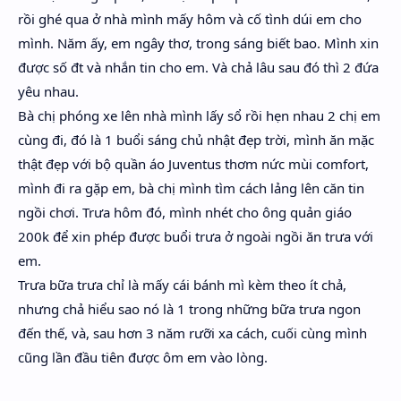
rồi ghé qua ở nhà mình mấy hôm và cố tình dúi em cho
mình. Năm ấy, em ngây thơ, trong sáng biết bao. Mình xin
được số đt và nhắn tin cho em. Và chả lâu sau đó thì 2 đứa
yêu nhau.
Bà chị phóng xe lên nhà mình lấy sổ rồi hẹn nhau 2 chị em
cùng đi, đó là 1 buổi sáng chủ nhật đẹp trời, mình ăn mặc
thật đẹp với bộ quần áo Juventus thơm nức mùi comfort,
mình đi ra gặp em, bà chị mình tìm cách lảng lên căn tin
ngồi chơi. Trưa hôm đó, mình nhét cho ông quản giáo
200k để xin phép được buổi trưa ở ngoài ngồi ăn trưa với
em.
Trưa bữa trưa chỉ là mấy cái bánh mì kèm theo ít chả,
nhưng chả hiểu sao nó là 1 trong những bữa trưa ngon
đến thế, và, sau hơn 3 năm rưỡi xa cách, cuối cùng mình
cũng lần đầu tiên được ôm em vào lòng.