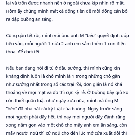
lại và trốn được nhanh nên ở ngoài chưa kịp nhìn rõ mặt,
Hôm ấy chúng mình mất cả đống tiền để mời đống cán bộ
ra đập buồng ăn sáng.
Cũng gần tết rồi, mình với ông anh M “béo” quyết định góp
tiền vào, mỗi người 1 nửa 2 anh em sắm thêm 1 con điện
thoại để chơi tết.
Nếu bạn đang hỏi đi tù ở đâu sướng, thì mình cũng xin
khẳng định luôn là chỗ mình là 1 trong những chỗ gần
như sướng nhất trong số các trại rồi, đơn giản là nó khá
thoáng về mọi mặt và đồ thì cực kỳ rẻ. Ở buồng bây giờ ko
còn thiết quân luật như ngày xưa nữa, mình và ông M
“béo” đã phá nát cái kỷ luật của buồng. Ngày trước sáng
mọi người phải dậy hết, thì nay mọi người dậy đánh răng
xong nằm gọn vào một chỗ cho mấy anh em ăn sáng, còn
mấy người ngủ thì cứ ngủ cho đến lúc mở cửa xuất đội thì