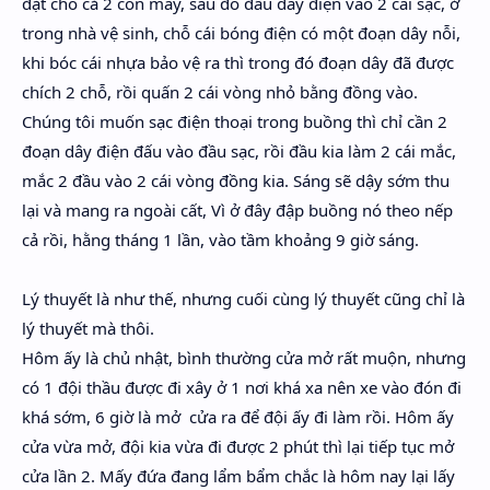
đặt cho cả 2 con máy, sau đó đấu dây điện vào 2 cái sạc, ở
trong nhà vệ sinh, chỗ cái bóng điện có một đoạn dây nỗi,
khi bóc cái nhựa bảo vệ ra thì trong đó đoạn dây đã được
chích 2 chỗ, rồi quấn 2 cái vòng nhỏ bằng đồng vào.
Chúng tôi muốn sạc điện thoại trong buồng thì chỉ cần 2
đoạn dây điện đấu vào đầu sạc, rồi đầu kia làm 2 cái mắc,
mắc 2 đầu vào 2 cái vòng đồng kia. Sáng sẽ dậy sớm thu
lại và mang ra ngoài cất, Vì ở đây đập buồng nó theo nếp
cả rồi, hằng tháng 1 lần, vào tầm khoảng 9 giờ sáng.
Lý thuyết là như thế, nhưng cuối cùng lý thuyết cũng chỉ là
lý thuyết mà thôi.
Hôm ấy là chủ nhật, bình thường cửa mở rất muộn, nhưng
có 1 đội thầu được đi xây ở 1 nơi khá xa nên xe vào đón đi
khá sớm, 6 giờ là mở cửa ra để đội ấy đi làm rồi. Hôm ấy
cửa vừa mở, đội kia vừa đi được 2 phút thì lại tiếp tục mở
cửa lần 2. Mấy đứa đang lẩm bẩm chắc là hôm nay lại lấy