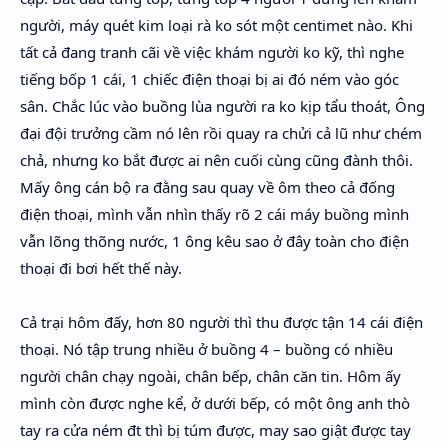
người, máy quét kim loại rà ko sót một centimet nào. Khi
tất cả đang tranh cãi về việc khám người ko kỹ, thì nghe
tiếng bốp 1 cái, 1 chiếc điện thoại bị ai đó ném vào góc
sân. Chắc lúc vào buồng lùa người ra ko kịp tẩu thoát, Ông
đại đội trưởng cầm nó lên rồi quay ra chửi cả lũ như chém
chả, nhưng ko bắt được ai nên cuối cùng cũng đành thôi.
Mấy ông cán bộ ra đằng sau quay về ôm theo cả đống
điện thoại, mình vẫn nhìn thấy rõ 2 cái máy buồng mình
vẫn lõng thõng nước, 1 ông kêu sao ở đây toàn cho điện
thoại đi bơi hết thế này.
Cả trại hôm đấy, hơn 80 người thì thu được tận 14 cái điện
thoại. Nó tập trung nhiều ở buồng 4 – buồng có nhiều
người chân chạy ngoài, chân bếp, chân căn tin. Hôm ấy
mình còn được nghe kể, ở dưới bếp, có một ông anh thò
tay ra cửa ném đt thì bị túm được, may sao giật được tay