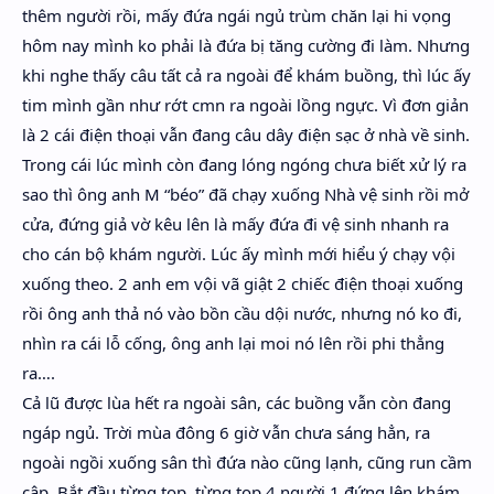
thêm người rồi, mấy đứa ngái ngủ trùm chăn lại hi vọng
hôm nay mình ko phải là đứa bị tăng cường đi làm. Nhưng
khi nghe thấy câu tất cả ra ngoài để khám buồng, thì lúc ấy
tim mình gần như rớt cmn ra ngoài lồng ngực. Vì đơn giản
là 2 cái điện thoại vẫn đang câu dây điện sạc ở nhà về sinh.
Trong cái lúc mình còn đang lóng ngóng chưa biết xử lý ra
sao thì ông anh M “béo” đã chạy xuống Nhà vệ sinh rồi mở
cửa, đứng giả vờ kêu lên là mấy đứa đi vệ sinh nhanh ra
cho cán bộ khám người. Lúc ấy mình mới hiểu ý chạy vội
xuống theo. 2 anh em vội vã giật 2 chiếc điện thoại xuống
rồi ông anh thả nó vào bồn cầu dội nước, nhưng nó ko đi,
nhìn ra cái lỗ cống, ông anh lại moi nó lên rồi phi thẳng
ra….
Cả lũ được lùa hết ra ngoài sân, các buồng vẫn còn đang
ngáp ngủ. Trời mùa đông 6 giờ vẫn chưa sáng hẳn, ra
ngoài ngồi xuống sân thì đứa nào cũng lạnh, cũng run cầm
cập. Bắt đầu từng top, từng top 4 người 1 đứng lên khám