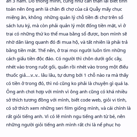
án 3 năm. Do thông minh, cũng như cẩn thận lại biết tính
toán nên ông anh là chân đi chợ của cả Quẫy mấy chục
miệng ăn, không những quản lý chỗ tiền đi chợ trên sổ
sách lưu ký, mà còn phải quản lý một đống tiền mặt, vì ở
trại có những thứ ko thể mua bằng sổ được, bọn mình sẽ
nhờ dân làng quanh đó đi mua hộ, và tất nhiên là phải trả
bằng tiền mặt. Thế nên, ở trại mọi người luôn tìm những
cách giấu tiền độc đáo. Có người thì chôn dưới gốc cây,
nhét vào trong ruột gối, quấn rồi nhét vào trong một điếu
thuốc giả….v..v.. lâu lâu, tự dưng bới 1 chỗ nào ra mà thấy
có tiền ở trong đó, thì nó cũng ko phải là chuyện gì quá lạ.
Ông anh chơi hợp với mình vì ông anh cũng có khá nhiều
sở thích tương đồng với mình, biết code web, giỏi vi tính,
có sở thích xem những seri film giống mình, và cái chính là
rất giỏi tiếng anh. Vì có lẽ mình ngu tiếng anh từ bé, nên
những người giỏi tiếng anh mình rất chi là nể phục họ