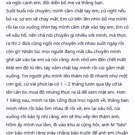
và ngồi cạnh em, đối diện bố mẹ và thằng bạn.
Suốt buổi nói chuyện, mình cầm chặt tay em, cứ nghĩ nếu
bỏ ra, sợ em sẽ chạy mất. Em cứ bẽn lẽn nhìn bố mẹ mình
rồi lại cúi xuống nhìn tay mình cầm chặt vào tay em. Em có
vẻ xấu hổ, nên chả nói chuyện gì nhiều với mình, mà thực
ra thì 2 đứa cũng ngồi nói chuyện với nhau suốt ngày rồi
còn gì? Nhân lúc mọi người đang mải câu chuyện mình
ghé sát vào tai em và nói rằng: Anh nhớ em đến chết mất!
Mặt em đỏ lừ lên, tay nắm chặt tay mình rồi cúi gằm mặt
xuống. Tin người yêu mình lên thăm nó đi nhanh như một
cơn gió, cứ vài phút lại có 1 – 2 thằng lượn qua lấy cớ là
lên căn tin mua đồ nhưng thực ra là để xem mặt em. Hơn
1 tiếng sau, mình ra tận cổng đưa mọi người về, thằng bạn
mình nhìn rồi bảo ôm nhau đi rồi về, em lại xấu hổ, cúi
xuống rồi bảo lý nhí rằng, em sẽ thu xếp lên thăm anh.
Hôm ấy mình vui lắm, đi vào khu ai cũng hỏi, anh M “béo”
còn bảo mình rằng mày chẳng bảo trước để anh em chuẩn