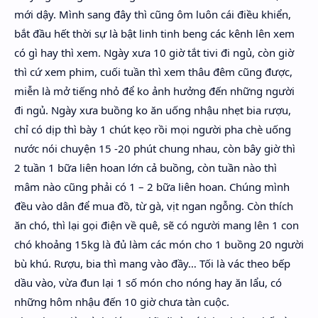
mới dậy. Mình sang đây thì cũng ôm luôn cái điều khiển,
bắt đầu hết thời sự là bật linh tinh beng các kênh lên xem
có gì hay thì xem. Ngày xưa 10 giờ tắt tivi đi ngủ, còn giờ
thì cứ xem phim, cuối tuần thì xem thâu đêm cũng được,
miễn là mở tiếng nhỏ để ko ảnh hưởng đến những người
đi ngủ. Ngày xưa buồng ko ăn uống nhậu nhẹt bia rượu,
chỉ có dịp thì bày 1 chút kẹo rồi mọi người pha chè uống
nước nói chuyện 15 -20 phút chung nhau, còn bây giờ thì
2 tuần 1 bữa liên hoan lớn cả buồng, còn tuần nào thì
mâm nào cũng phải có 1 – 2 bữa liên hoan. Chúng mình
đều vào dân để mua đồ, từ gà, vịt ngan ngỗng. Còn thích
ăn chó, thì lại gọi điện về quê, sẽ có người mang lên 1 con
chó khoảng 15kg là đủ làm các món cho 1 buồng 20 người
bù khú. Rượu, bia thì mang vào đầy… Tối là vác theo bếp
dầu vào, vừa đun lại 1 số món cho nóng hay ăn lẩu, có
những hôm nhậu đến 10 giờ chưa tàn cuộc.