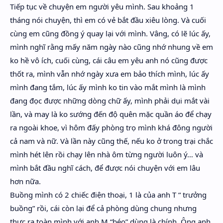
Tiếp tục về chuyện em người yêu mình. Sau khoảng 1
tháng nói chuyện, thì em có vẻ bắt đầu xiêu lòng. Và cuối
cùng em cũng đồng ý quay lại với mình. Vâng, có lẽ lúc ấy,
mình nghĩ rằng mấy năm ngày nào cũng nhớ nhung về em
ko hề vô ích, cuối cùng, cái câu em yêu anh nó cũng được
thốt ra, mình vẫn nhớ ngày xưa em bảo thích mình, lúc ấy
mình đang tắm, lúc ấy mình ko tin vào mắt mình là mình
đang đọc được những dòng chữ ấy, mình phải dụi mắt vài
lần, và may là ko sướng đến độ quên mặc quần áo để chạy
ra ngoài khoe, vì hôm đấy phòng trọ mình khá đông người
cả nam và nữ. Và lần này cũng thế, nếu ko ở trong trại chắc
mình hét lên rồi chạy lên nhà ôm từng người luôn ý… và
mình bắt đầu nghĩ cách, để được nói chuyện với em lâu
hơn nữa.
Buồng mình có 2 chiếc điện thoại, 1 là của anh T “ trưởng
buồng” rồi, cái còn lại để cả phòng dùng chung nhưng
thực ra toàn mình với anh M “béo” dùng là chính. Ông anh