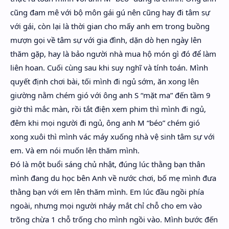
cũng đam mê với bộ môn gái gú nên cũng hay đi tâm sự
với gái, còn lại là thời gian cho mấy anh em trong buồng
mượn gọi về tâm sự với gia đình, dặn dò hẹn ngày lên
thăm gặp, hay là bảo người nhà mua hộ món gì đó để làm
liên hoan. Cuối cùng sau khi suy nghĩ và tính toán. Mình
quyết định chơi bài, tối mình đi ngủ sớm, ăn xong lên
giường nằm chém gió với ông anh S “mặt ma” đến tầm 9
giờ thì mắc màn, rồi tắt điện xem phim thì mình đi ngủ,
đêm khi mọi người đi ngủ, ông anh M “béo” chém gió
xong xuôi thì mình vác máy xuống nhà vệ sinh tâm sự với
em. Và em nói muốn lên thăm mình.
Đó là một buổi sáng chủ nhật, đúng lúc thằng bạn thân
mình đang du học bên Anh về nước chơi, bố mẹ mình đưa
thằng bạn với em lên thăm mình. Em lúc đầu ngồi phía
ngoài, nhưng mọi người nháy mắt chỉ chỗ cho em vào
trõng chừa 1 chỗ trống cho mình ngồi vào. Mình bước đến