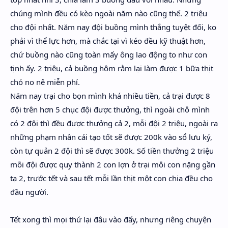
chúng mình đều có kèo ngoài năm nào cũng thế. 2 triệu
cho đội nhất. Năm nay đội buồng mình thắng tuyệt đối, ko
phải vì thể lực hơn, mà chắc tại vì kéo đều kỹ thuật hơn,
chứ buồng nào cũng toàn mấy ông lao động to như con
tịnh ấy. 2 triệu, cả buồng hôm rằm lại làm được 1 bữa thịt
chó no nê miễn phí.
Năm nay trại cho bọn mình khá nhiều tiền, cả trại được 8
đội trên hơn 5 chục đội được thưởng, thì ngoài chỗ mình
có 2 đội thì đều được thưởng cả 2, mỗi đội 2 triệu, ngoài ra
những phạm nhân cải tạo tốt sẽ được 200k vào sổ lưu ký,
còn tự quản 2 đội thì sẽ được 300k. Số tiền thưởng 2 triệu
mỗi đội được quy thành 2 con lợn ở trại mỗi con nặng gần
tạ 2, trước tết và sau tết mỗi lần thịt một con chia đều cho
đầu người.
Tết xong thì mọi thứ lại đâu vào đấy, nhưng riêng chuyện