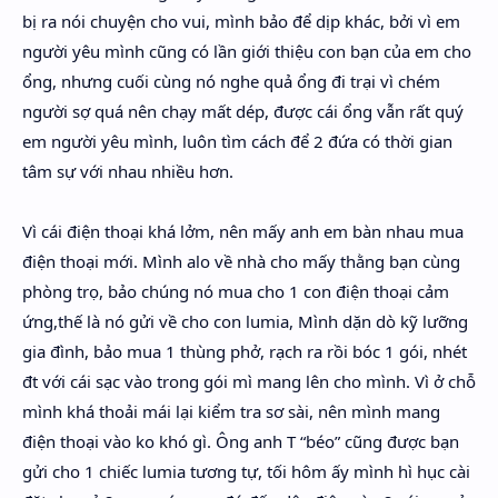
bị ra nói chuyện cho vui, mình bảo để dịp khác, bởi vì em
người yêu mình cũng có lần giới thiệu con bạn của em cho
ổng, nhưng cuối cùng nó nghe quả ổng đi trại vì chém
người sợ quá nên chạy mất dép, được cái ổng vẫn rất quý
em người yêu mình, luôn tìm cách để 2 đứa có thời gian
tâm sự với nhau nhiều hơn.
Vì cái điện thoại khá lởm, nên mấy anh em bàn nhau mua
điện thoại mới. Mình alo về nhà cho mấy thằng bạn cùng
phòng trọ, bảo chúng nó mua cho 1 con điện thoại cảm
ứng,thế là nó gửi về cho con lumia, Mình dặn dò kỹ lưỡng
gia đình, bảo mua 1 thùng phở, rạch ra rồi bóc 1 gói, nhét
đt với cái sạc vào trong gói mì mang lên cho mình. Vì ở chỗ
mình khá thoải mái lại kiểm tra sơ sài, nên mình mang
điện thoại vào ko khó gì. Ông anh T “béo” cũng được bạn
gửi cho 1 chiếc lumia tương tự, tối hôm ấy mình hì hục cài