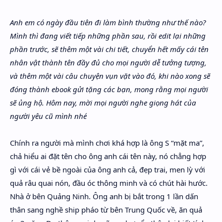
Hidden Menu
Anh em có ngày đầu tiên đi làm bình thường như thế nào?
Hidden Menu
Mình thì đang viết tiếp những phần sau, rồi edit lại những
phần trước, sẽ thêm một vài chi tiết, chuyển hết mấy cái tên
nhân vật thành tên đầy đủ cho mọi người dễ tưởng tượng,
và thêm một vài câu chuyện vụn vặt vào đó, khi nào xong sẽ
đóng thành ebook gửi tặng các bạn, mong rằng mọi người
sẽ ủng hộ. Hôm nay, mời mọi người nghe giọng hát của
người yêu cũ mình nhé
Chính ra người mà mình chơi khá hợp là ông S “mặt ma”,
chả hiểu ai đặt tên cho ông anh cái tên này, nó chẳng hợp
gì với cái vẻ bề ngoài của ông anh cả, đẹp trai, men lỳ với
quả râu quai nón, đầu óc thông minh và có chút hài hước.
Nhà ở bên Quảng Ninh. Ông anh bị bắt trong 1 lần dấn
thân sang nghề ship pháo từ bên Trung Quốc về, ăn quả