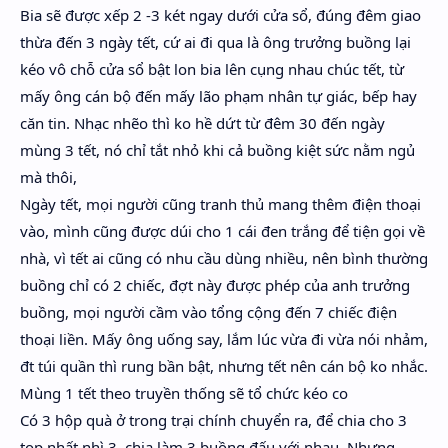
Bia sẽ được xếp 2 -3 két ngay dưới cửa sổ, đúng đêm giao
thừa đến 3 ngày tết, cứ ai đi qua là ông trưởng buồng lại
kéo vô chỗ cửa sổ bật lon bia lên cụng nhau chúc tết, từ
mấy ông cán bộ đến mấy lão phạm nhân tự giác, bếp hay
căn tin. Nhạc nhẽo thì ko hề dứt từ đêm 30 đến ngày
mùng 3 tết, nó chỉ tắt nhỏ khi cả buồng kiệt sức nằm ngủ
mà thôi,
Ngày tết, mọi người cũng tranh thủ mang thêm điện thoại
vào, mình cũng được dúi cho 1 cái đen trắng để tiện gọi về
nhà, vì tết ai cũng có nhu cầu dùng nhiều, nên bình thường
buồng chỉ có 2 chiếc, đợt này được phép của anh trưởng
buồng, mọi người cầm vào tổng cộng đến 7 chiếc điện
thoại liền. Mấy ông uống say, lắm lúc vừa đi vừa nói nhảm,
đt túi quần thì rung bần bật, nhưng tết nên cán bộ ko nhắc.
Mùng 1 tết theo truyền thống sẽ tổ chức kéo co
Có 3 hộp quà ở trong trại chính chuyển ra, để chia cho 3
top nhất nhì 3, chia làm 3 buồng đấu với nhau. Nhưng