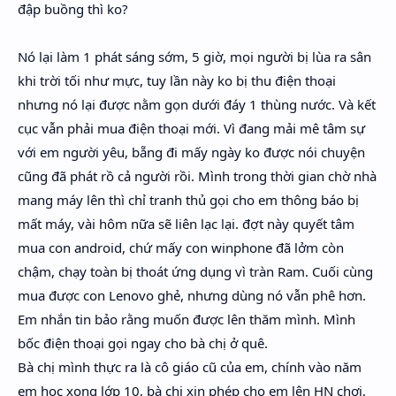
đập buồng thì ko?
Nó lại làm 1 phát sáng sớm, 5 giờ, mọi người bị lùa ra sân
khi trời tối như mực, tuy lần này ko bị thu điện thoại
nhưng nó lại được nằm gọn dưới đáy 1 thùng nước. Và kết
cục vẫn phải mua điện thoại mới. Vì đang mải mê tâm sự
với em người yêu, bẵng đi mấy ngày ko được nói chuyện
cũng đã phát rồ cả người rồi. Mình trong thời gian chờ nhà
mang máy lên thì chỉ tranh thủ gọi cho em thông báo bị
mất máy, vài hôm nữa sẽ liên lạc lại. đợt này quyết tâm
mua con android, chứ mấy con winphone đã lởm còn
chậm, chạy toàn bị thoát ứng dụng vì tràn Ram. Cuối cùng
mua được con Lenovo ghẻ, nhưng dùng nó vẫn phê hơn.
Em nhắn tin bảo rằng muốn được lên thăm mình. Mình
bốc điện thoại gọi ngay cho bà chị ở quê.
Bà chị mình thực ra là cô giáo cũ của em, chính vào năm
em học xong lớp 10, bà chị xin phép cho em lên HN chơi,