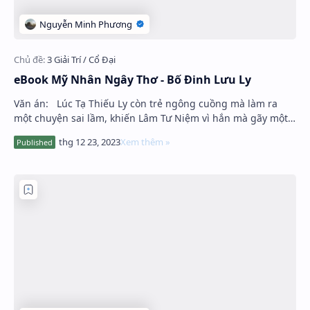
eBook Mỹ Nhân Ngây Thơ - Bố Đinh Lưu Ly
Văn án: Lúc Tạ Thiếu Ly còn trẻ ngông cuồng mà làm ra
một chuyện sai lầm, khiến Lâm Tư Niệm vì hắn mà gãy một
chân, từ đó nàng tuy vẫn …