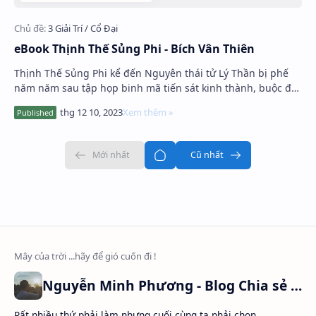
eBook Thịnh Thế Sủng Phi - Bích Vân Thiên
Thịnh Thế Sủng Phi kể đến Nguyên thái tử Lý Thần bị phế
năm năm sau tập họp binh mã tiến sát kinh thành, buộc đệ
đệ hãm hại mình là Nhân …
Nguyễn Minh Phương - Blog Chia sẻ Kiến thức Chứng khoán & Tài liệu Toán học
Rất nhiều thứ phải làm nhưng cuối cùng ta phải chọn