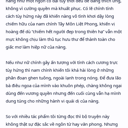
nàng như một ngọn cỏ dại tùy thời đều dễ dàng thích ứng,
không vì cường quyền mà khuất phục. Có lẽ chính tính
cách tùy hứng này đã khiến nàng vô tình khơi dậy lòng
chiếm hữu của nam chính Tây Môn Liệt Phong, khiến vị
hoàng đế dù “chiếm hết người đẹp trong thiên hạ” vẫn một
mực không chịu làm thủ tục hưu thư để thành toàn cho
giấc mơ làm hiệp nữ của nàng.
Nếu như nữ chính gây ấn tượng với tính cách cương trực
tùy hứng thì nam chính khiến tôi khá hài lòng ở những
phân đoạn ghen tuông, ngoài lạnh trong nóng. Để đưa lão
bà điêu ngoa của mình vào khuôn phép, chàng không ngại
dùng đến vương quyền nhưng đến cuối cùng vẫn hạ mình
dung túng cho những hành vi quái dị của nàng.
So với nhiều tác phẩm tôi từng đọc thì bộ truyện này
không thật sự đặc sắc về ngôn từ hay văn phong. Nhưng