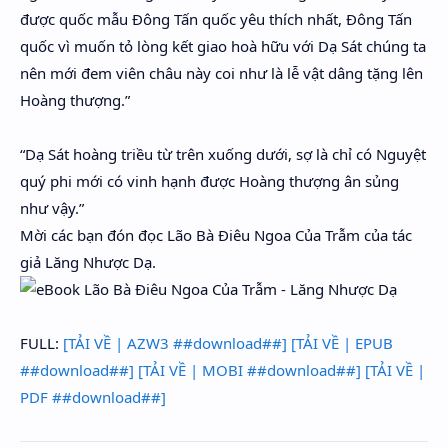
được quốc mẫu Đông Tấn quốc yêu thích nhất, Đông Tấn
quốc vì muốn tỏ lòng kết giao hoà hữu với Dạ Sát chúng ta
nên mới đem viên châu này coi như là lễ vật dâng tặng lên
Hoàng thượng.”
“Dạ Sát hoàng triều từ trên xuống dưới, sợ là chỉ có Nguyệt
quý phi mới có vinh hạnh được Hoàng thượng ân sủng
như vậy.”
Mời các bạn đón đọc Lão Bà Điêu Ngoa Của Trẫm của tác
giả Lăng Nhược Dạ.
FULL:
[TẢI VỀ | AZW3 ##download##]
[TẢI VỀ | EPUB
##download##]
[TẢI VỀ | MOBI ##download##]
[TẢI VỀ |
PDF ##download##]