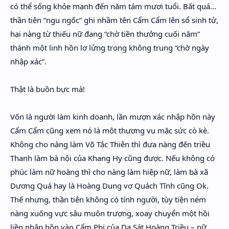
có thể sống khỏe mạnh đến năm tám mươi tuổi. Bất quá…
thần tiên “ngu ngốc” ghi nhầm tên Cẩm Cẩm lên sổ sinh tử,
hại nàng từ thiếu nữ đang “chờ tiền thưởng cuối năm”
thành một linh hồn lơ lửng trong không trung “chờ ngày
nhập xác”.
Thật là buồn bực mà!
Vốn là người làm kinh doanh, lần mượn xác nhập hồn này
Cẩm Cẩm cũng xem nó là một thương vụ mặc sức cò kè.
Không cho nàng làm Võ Tắc Thiên thì đưa nàng đến triều
Thanh làm bà nội của Khang Hy cũng được. Nếu không có
phúc làm nữ hoàng thì cho nàng làm hiệp nữ, làm bà xã
Dương Quá hay là Hoàng Dung vợ Quách Tĩnh cũng Ok.
Thế nhưng, thần tiên không có tính người, tùy tiện ném
nàng xuống vực sâu muôn trượng, xoay chuyển một hồi
liền nhập hồn vào Cẩm Phi của Dạ Sát Hoàng Triều – nữ