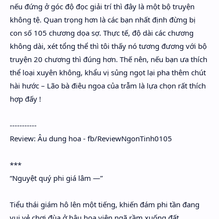
nếu đứng ở góc độ đọc giải trí thì đây là một bộ truyện
không tệ. Quan trọng hơn là các bạn nhất định đừng bị
con số 105 chương dọa sợ. Thực tế, độ dài các chương
không dài, xét tổng thể thì tôi thấy nó tương đương với bộ
truyện 20 chương thì đúng hơn. Thế nên, nếu bạn ưa thích
thể loại xuyên không, khẩu vị sủng ngọt lại pha thêm chút
hài hước – Lão bà điêu ngoa của trẫm là lựa chọn rất thích
hợp đấy !
-----------
Review: Âu dung hoa - fb/ReviewNgonTinh0105
***
“Nguyệt quý phi giá lâm —”
Tiểu thái giám hô lên một tiếng, khiến đám phi tần đang
vui vẻ chơi đùa ở hậu hoa viên ngã rầm xuống đất.