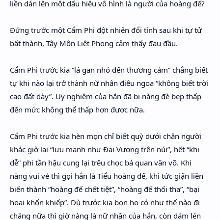
liền dán lên một dấu hiệu vô hình là người của hoàng đế?
Đứng trước một Cẩm Phi đột nhiên đổi tính sau khi tự tử
bất thành, Tây Môn Liệt Phong cảm thấy đau đầu.
Cẩm Phi trước kia “lá gan nhỏ đến thương cảm” chẳng biết
tự khi nào lại trở thành nữ nhân điêu ngoa “không biết trời
cao đất dày”. Uy nghiêm của hắn đã bị nàng đè bẹp thấp
đến mức không thể thấp hơn được nữa.
Cẩm Phi trước kia hèn mọn chỉ biết quỳ dưới chân người
khác giờ lại “lưu manh như Đại Vương trên núi”, hết “khi
dễ” phi tần hậu cung lại trêu chọc bá quan văn võ. Khi
nàng vui vẻ thì gọi hắn là Tiểu hoàng đế, khi tức giận liền
biến thành “hoàng đế chết tiệt”, “hoàng đế thối tha”, “bại
hoại khốn khiếp”. Dù trước kia bọn họ có như thế nào đi
chăng nữa thì giờ nàng là nữ nhân của hắn, còn dám lén