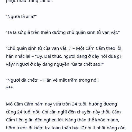
phục màu trắng cất lời.
Hidden Menu
“Ngươi là ai a?”
Hidden Menu
“Ta là sứ giả trên thiên đường chủ quản sinh tử vạn vật.”
“Chủ quản sinh tử của vạn vật…” – Một Cẩm Cẩm theo lời
hắn nhắc lại – “Uy, Đại thúc, ngươi đang ở đây nói đùa gì
vậy? Ngươi ở đây đang nguyền rủa ta chết sao?”
“Ngươi đã chết!” – Hắn vẻ mặt trầm trọng nói.
***
Mộ Cẩm Cẩm năm nay vừa tròn 24 tuổi, hưởng dương
cũng 24 tuổi nốt. Chỉ cần nghĩ đến chuyện này thôi, Cẩm
Cẩm liền giận đến nghẹn lời. Nàng thân thể khỏe mạnh,
hôm trước đi kiểm tra toàn thân bác sĩ nói ít nhất nàng còn