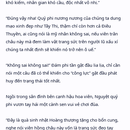
khó kiếm, nhân gian khó cầu, độc nhất vô nhị.”
“Đúng vậy nha! Quý phi nương nương của chúng ta dung
mạo xinh đẹp như Tây Thi, thậm chí còn hơn cả Điêu
Thuyền, ai cũng nói là mỹ nhân không sai, nếu viên trân
châu này mà đem làm vật trang sức trên người lũ xấu xí
chúng ta nhất định sẽ khiến nó trở nên ô uế.”
“Không sai không sai!” Đám phi tần gật đầu lia lịa, chỉ cần
nói một câu đã có thể khiến cho “công lực” gật đầu phát
huy đến trạng thái tốt nhất.
Ngồi trong sân đình bên cạnh hậu hoa viên, Nguyệt quý
phi vươn tay hái một cành sen vui vẻ chơi đùa.
“Đây là quà sinh nhật Hoàng thượng tặng cho bổn cung,
nghe nói viên hồng châu này vốn là trang sức đeo tay