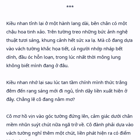
***
Kiều nhan tỉnh lại ở một hành lang dài, bên chân có một
chậu hoa tinh xảo. Trên tường treo những bức ảnh nghệ
thuật tươi sáng, khung cảnh hết sức xa lạ. Mà cô đang dựa
vào vách tường khắc họa tiết, cả người nhớp nháp bết
dính, đầu óc hỗn loạn, trong lúc nhất thời mông lung
không biết mình đang ở đâu.
Kiều nhan nhớ lại sau lúc tan tầm chính mình thức trắng
đêm đến rạng sáng mới đi ngủ, tỉnh dậy liền xuất hiện ở
đây. Chẳng lẽ cô đang nằm mơ?
Cô mơ hồ vịn vào góc tường đứng lên, cảm giác dưới chân
mềm nhũn suýt chút nữa ngã trở về. Cô đành phải dựa vào
vách tường nghỉ thêm một chút, liền phát hiện ra có điểm