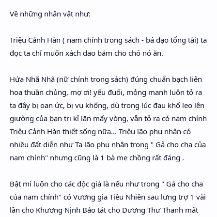
Về những nhân vật như:
Triệu Cảnh Hàn ( nam chính trong sách - bá đạo tổng tài) ta
đọc ta chỉ muốn xách dao băm cho chó nó ăn.
Hứa Nhã Nhã (nữ chính trong sách) đúng chuẩn bạch liên
hoa thuần chủng, mợ ơi! yếu đuối, mỏng manh luôn tỏ ra
ta đây bị oan ức, bị vu khống, dù trong lúc đau khổ leo lên
giường của bạn tri kỉ lăn mấy vòng, vẫn tỏ ra có nam chính
Triệu Cảnh Hàn thiết sống nữa... Triệu lão phu nhân có
nhiều đất diễn như Tạ lão phu nhân trong " Gả cho cha của
nam chính" nhưng cũng là 1 bà mẹ chồng rất đáng .
Bật mí luôn cho các độc giả là nếu như trong " Gả cho cha
của nam chính" có Vương gia Tiêu Nhiên sau lưng trợ 1 vài
lần cho Khương Nịnh Bảo tát cho Dương Thư Thanh mất