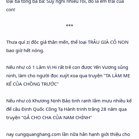
Đại bá tổng ba ba: Suy nghĩ nhiều rồi, đó là em trai của
con!
***
Thưa quí zị độc giả thân mến, thể loại TRÂU GIÀ CỎ NON
bao giờ hết nóng.
Nếu như có 1 Lâm Vị Hi rất trẻ con được Yến Vương sủng
nịnh, làm cho người đọc xuýt xoa qua truyện "TA LÀM MẸ
KẾ CỦA CHỒNG TRƯỚC"
Nếu như có Khương Nịnh Bảo tinh ranh lắm mưu nhiều kế
để câu Định Quốc Công Tạ Hành trinh trắng 28 năm qua
truyện "GẢ CHO CHA CỦA NAM CHÍNH"
nay cungquanghang.com lần nữa hân hạnh giới thiệu cho