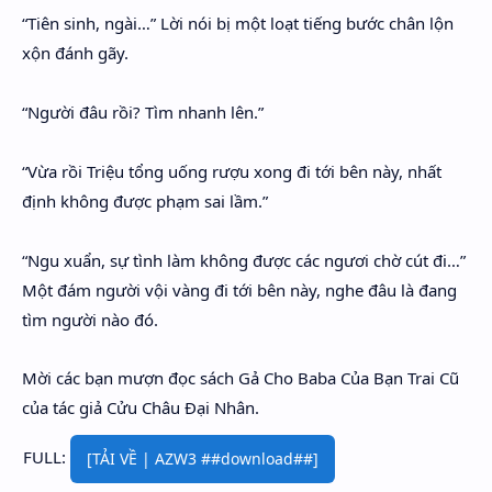
“Tiên sinh, ngài…” Lời nói bị một loạt tiếng bước chân lộn
xộn đánh gãy.
“Người đâu rồi? Tìm nhanh lên.”
“Vừa rồi Triệu tổng uống rượu xong đi tới bên này, nhất
định không được phạm sai lầm.”
“Ngu xuẩn, sự tình làm không được các ngươi chờ cút đi…”
Một đám người vội vàng đi tới bên này, nghe đâu là đang
tìm người nào đó.
Mời các bạn mượn đọc sách Gả Cho Baba Của Bạn Trai Cũ
của tác giả Cửu Châu Đại Nhân.
FULL:
[TẢI VỀ | AZW3 ##download##]