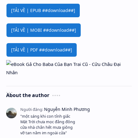
[TẢI VỀ | EPUB ##download##]
[TẢI VỀ | MOBI ##download##]
[TẢI VỀ | PDF ##download##]
About the author
"một sáng khi con tỉnh giấc
Mặt Trời chưa mọc đằng đông
cửa nhà chắn hết mưa giông
vỡ tan nằm im ngoài cửa"