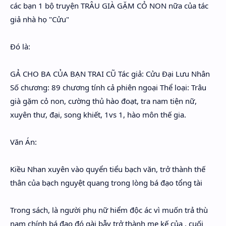
các bạn 1 bộ truyện TRÂU GIÀ GẶM CỎ NON nữa của tác
giả nhà họ "Cửu"
Đó là:
GẢ CHO BA CỦA BẠN TRAI CŨ Tác giả: Cửu Đại Lưu Nhân
Số chương: 89 chương tính cả phiên ngoại Thể loại: Trâu
già gặm cỏ non, cường thủ hào đoạt, tra nam tiện nữ,
xuyên thư, đại, song khiết, 1vs 1, hào môn thế gia.
Văn Án:​
Kiều Nhan xuyên vào quyển tiểu bạch văn, trở thành thế
thân của bạch nguyệt quang trong lòng bá đạo tổng tài
Trong sách, là người phụ nữ hiểm độc ác vì muốn trả thù
nam chính bá đạo đó gài bẫy trở thành mẹ kế của , cuối