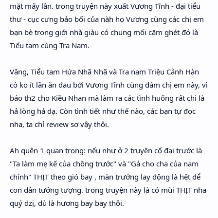
mặt mấy lần. trong truyện này xuất Vương Tĩnh - đại tiểu
thư - cục cưng bảo bối của nàh họ Vương cùng các chị em
bạn bè trong giới nhà giàu có chung mối căm ghét đó là
Tiểu tam cùng Tra Nam.
Vâng, Tiểu tam Hứa Nhã Nhã và Tra nam Triệu Cảnh Hàn
có ko ít lần ăn đau bởi Vương Tĩnh cùng đám chị em này, vì
báo th2 cho Kiều Nhan mà làm ra các tình huống rất chi là
hả lòng hả dạ. Còn tình tiết như thế nào, các bạn tự đọc
nha, ta chỉ review sơ vậy thôi.
Ah quên 1 quan trọng: nếu như ở 2 truyện cổ đại trước là
"Ta làm mẹ kế của chồng trước" và "Gả cho cha của nam
chính" THỊT theo gió bay , màn trướng lay động là hết để
con dân tưởng tượng. trong truyện này là có mùi THỊT nha
quý dzị, dù là hương bay bay thôi.