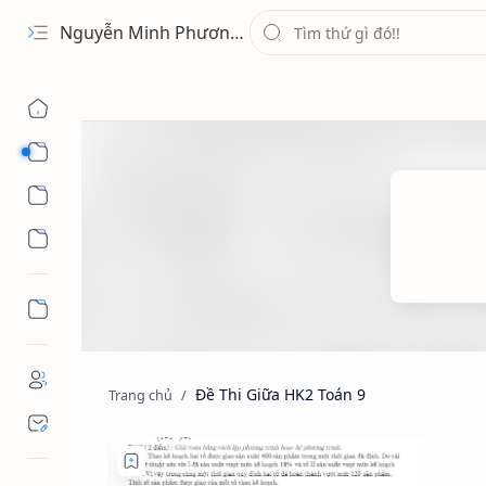
Nguyễn Minh Phương - Blog Chia sẻ Kiến thức Chứng khoán & Tài liệu Toán học
1 Ứng Dụng
2 Học Tập
3 Giải Trí
Đề Thi Giữa HK2 Toán 9