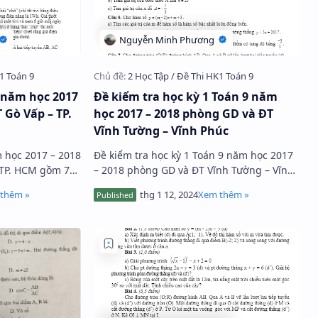
9 năm học 2017
Đề kiểm tra học kỳ 1 Toán 9 năm
 Gò Vấp – TP.
học 2017 – 2018 phòng GD và ĐT
Vĩnh Tường – Vĩnh Phúc
m học 2017 – 2018
Đề kiểm tra học kỳ 1 Toán 9 năm học 2017
 TP. HCM gồm 7
– 2018 phòng GD và ĐT Vĩnh Tường – Vĩnh
n làm bài 90 phút,
Phúc gồm 4 câu hỏi trắc nghiệm và 4 bài
toán tự luận, thời gian làm …