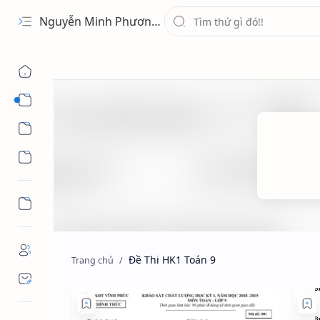
Nguyễn Minh Phương - Blog Chia sẻ Kiến thức Chứng khoán & Tài liệu Toán học
1 Ứng Dụng
2 Học Tập
3 Giải Trí
Đề Thi HK1 Toán 9