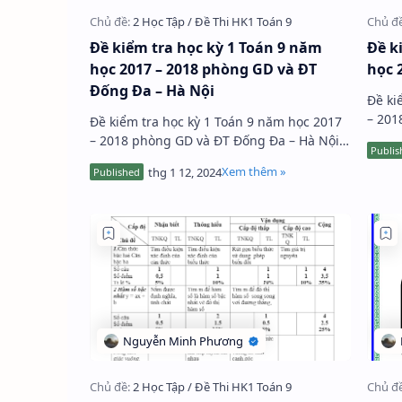
Đề kiểm tra học kỳ 1 Toán 9 năm
Đề k
học 2017 – 2018 phòng GD và ĐT
học 
Đống Đa – Hà Nội
Đề ki
– 201
Đề kiểm tra học kỳ 1 Toán 9 năm học 2017
với 5
– 2018 phòng GD và ĐT Đống Đa – Hà Nội
giá c
gồm 5 bài toán tự luận, thời gian làm bài
90 phút, kỳ thi diễn ra vào…