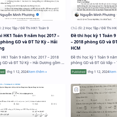
hi HK1 Toán 9 năm học 2017 –
Đề thi học kỳ 1 Toán 
 phòng GD và ĐT Tứ Kỳ – Hải
– 2018 phòng GD và ĐT
ng
HCM
i HK1 Toán 9 năm học 2017 – 2018
Đề thi học kỳ 1 Toán 9 nă
 GD và ĐT Tứ Kỳ – Hải Dương gồm 5
phòng GD và ĐT Gò Vấp –
oán tự luận, thoiwfgian làm bài 90
bài toán tự luận, thời gia
đề thi có lời giải chi tiế…
đề thi có lời giải chi …