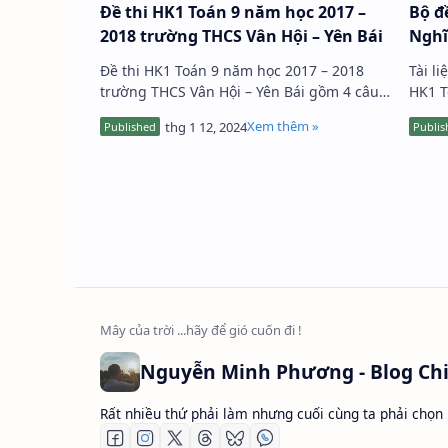
Đề thi HK1 Toán 9 năm học 2017 –
Bộ đ
2018 trường THCS Vân Hội – Yên Bái
Ngh
Đề thi HK1 Toán 9 năm học 2017 – 2018
Tài l
trường THCS Vân Hội – Yên Bái gồm 4 câu
HK1 T
hỏi trắc nghiệm và 3 câu hỏi tự luận, thời
hợp v
gian làm bài 90 phút, đề thi…
Đề ki
Rất nhiều thứ phải làm nhưng cuối cùng ta phải chọn