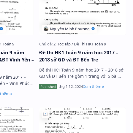
Toán 9 năm
Đề thi HK1 Toán 9 năm học 2017 –
&ĐT Vĩnh Yên –
2018 sở GD và ĐT Bến Tre
Đề thi HK1 Toán 9 năm học 2017 – 2018 sở
GD và ĐT Bến Tre gồm 1 trang với 5 bài
 9 năm 2017 –
toán tự luận, thời gian làm bài 90 phút, đề
ên – Vĩnh Phúc
thi có lời giải chi tiết …
 05 câu tự luận,
i…