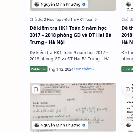
Đề kiểm tra HK1 Toán 9 năm học
Đề t
2017 – 2018 phòng GD và ĐT Hai Bà
2018
Trưng – Hà Nội
Hà N
Đề kiểm tra HK1 Toán 9 năm học 2017 –
Đề th
2018 phòng GD và ĐT Hai Bà Trưng – Hà
phòng
Nội gồm 5 bài toán tự luận, thời gian làm
gồm 4
bài 90 phút, kỳ thi diễn ra vào…
và 5 