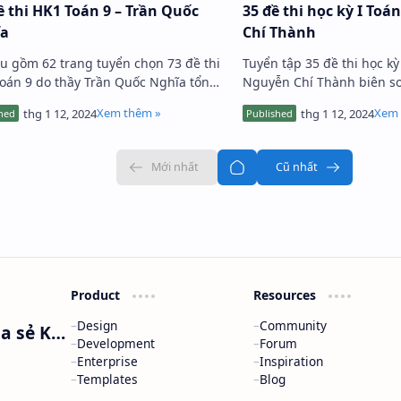
ề thi HK1 Toán 9 – Trần Quốc
35 đề thi học kỳ I Toá
ĩa
Chí Thành
iệu gồm 62 trang tuyển chọn 73 đề thi
Tuyển tập 35 đề thi học kỳ
oán 9 do thầy Trần Quốc Nghĩa tổng
Nguyễn Chí Thành biên soạ
à biên soạn, trong đó gồm các đề: +
soạn theo hình thức 100% t
ểm tra đại số chương…
gian làm bài 90 phút. T…
Product
Resources
Design
Community
Nguyễn Minh Phương - Blog Chia sẻ Kiến thức Chứng khoán & Tài liệu Toán học
Development
Forum
Enterprise
Inspiration
Templates
Blog