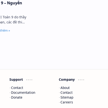
n 9 – Nguyễn
 I Toán 9 do thầy
n, các đề thi
ự luận, với thời
Support
Company
Contact
About
Documentation
Contact
Donate
Sitemap
Careers