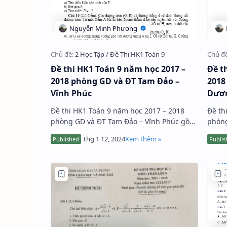
Đề thi HK1 Toán 9 năm học 2017 –
Đề t
2018 phòng GD và ĐT Tam Đảo –
2018
Vĩnh Phúc
Dươ
Đề thi HK1 Toán 9 năm học 2017 – 2018
Đề th
phòng GD và ĐT Tam Đảo – Vĩnh Phúc gồm
phòng
6 câu hỏi trắc nghiệm và 5 bài toán tự
bài t
luận, thời gian làm bài 90 phút, …
phút, 