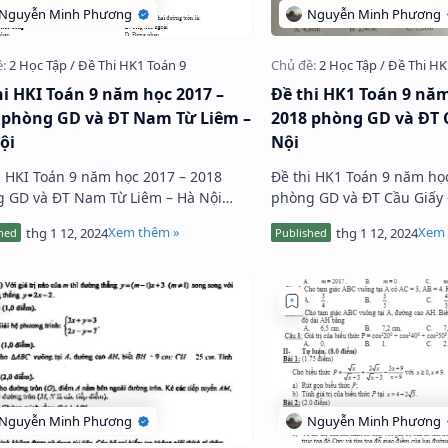
hi HKI Toán 9 năm học 2017 –
Đề thi HK1 Toán 9 năm
 phòng GD và ĐT Nam Từ Liêm –
2018 phòng GD và ĐT 
ội
Nội
i HKI Toán 9 năm học 2017 – 2018
Đề thi HK1 Toán 9 năm họ
 GD và ĐT Nam Từ Liêm – Hà Nội
phòng GD và ĐT Cầu Giấy 
 câu hỏi trắc nghiệm (chiếm 1 điểm)
trang với 2 phần: + Phần 1. Trắc nghiệm
bài toán tự luận (chiếm 9 điể…
khách quan: Bao gồm 8 câ