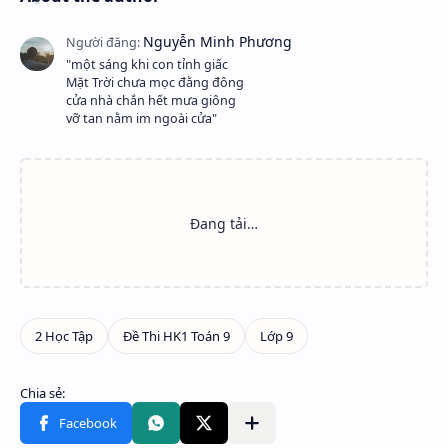
"một sáng khi con tỉnh giấc
Mặt Trời chưa mọc đằng đông
cửa nhà chắn hết mưa giông
vỡ tan nằm im ngoài cửa"