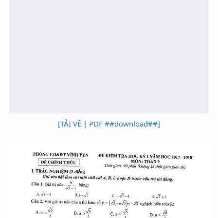
[TẢI VỀ | PDF ##download##]