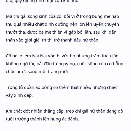
gió, gầy giống như một con khỉ nhỏ.
Hidden Menu
Mà chị gái song sinh của cô, bởi vì ở trong bụng mẹ hấp
Hidden Menu
thụ quá nhiều chất dinh dưỡng nên lớn lên uyển chuyển
thướt tha, được ba mẹ thiên vị gấp bội lần, sau khi dấn
thân vào giới giải trí thì trở thành tiểu nữ thần.
Cô bé lọ lem Nại Nại vốn bị vứt bỏ nhưng trăm triệu lần
không ngờ tới, bắt đầu từ ngày nọ, cuộc sống của cô bỗng
chốc bước sang một trang mới ––––
Trong tủ quần áo bỗng có thêm thật nhiều những chiếc
váy xinh đẹp.
Khí chất đột nhiên thăng cấp, treo chị gái nữ thần đang độ
tuổi trưởng thành lên hung ác đánh.