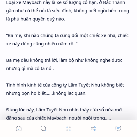
Loại xe Maybach này là xe số lượng có hạn, ở Bắc Thành
gần như có thể nói là siêu đỉnh, không biết ngồi bên trong
là phú huân quyền quý nào.
“Ba mẹ, khi nào chúng ta cũng đổi một chiếc xe nha, chiếc
xe này dùng cũng nhiều năm rồi.”
Ba mẹ đều không trả lời, làm bộ như không nghe được
những gì mà cô ta nói.
Tình hình kinh tế của công ty Lâm Tuyết Nhu không biết
nhưng bọn họ biết......không lạc quan.
Đúng lúc này, Lâm Tuyết Nhu nhìn thấy cửa sổ nửa mở
đằng sau của chiếc Maybach, người ngồi trong.....
Vậy mà lại có nét giống Lâm Nại Nại!