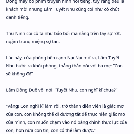
Đóng mấy bộ phim truyền hình nổi tiếng, tuy rằng đều là
khách mời nhưng Lâm Tuyết Nhu cũng coi như có chút
danh tiếng.
Thư Ninh coi cô ta như bảo bối mà nâng trên tay sợ rớt,
ngậm trong miệng sợ tan.
Lúc này, cửa phòng bên cạnh Nại Nại mở ra, Lâm Tuyết
Nhu bước ra khỏi phòng, thẳng thắn nói với ba mẹ: “Con
sẽ không đi!”
Lâm Đồng Duệ vội nói: “Tuyết Nhu, con nghĩ kĩ chưa?”
“Vâng! Con nghĩ kĩ lắm rồi, trở thành diễn viễn là giấc mơ
của con, con không thể đi đường tắt để thực hiện giấc mơ
của mình, con muốn chạm vào nó bằng chính thực lực của
con, hơn nữa con tin, con có thể làm được.”