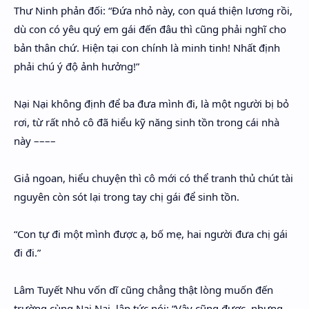
Thư Ninh phản đối: “Đứa nhỏ này, con quá thiện lương rồi,
dù con có yêu quý em gái đến đâu thì cũng phải nghĩ cho
bản thân chứ. Hiện tại con chính là minh tinh! Nhất định
phải chú ý độ ảnh hưởng!”
Nại Nại không định để ba đưa mình đi, là một người bị bỏ
rơi, từ rất nhỏ cô đã hiểu kỹ năng sinh tồn trong cái nhà
này ––––
Giả ngoan, hiểu chuyện thì cô mới có thể tranh thủ chút tài
nguyên còn sót lại trong tay chị gái để sinh tồn.
“Con tự đi một mình được ạ, bố mẹ, hai người đưa chị gái
đi đi.”
Lâm Tuyết Nhu vốn dĩ cũng chẳng thật lòng muốn đến
trường cùng Nại Nại, lập tức nói: “Vậy cũng được, nhưng