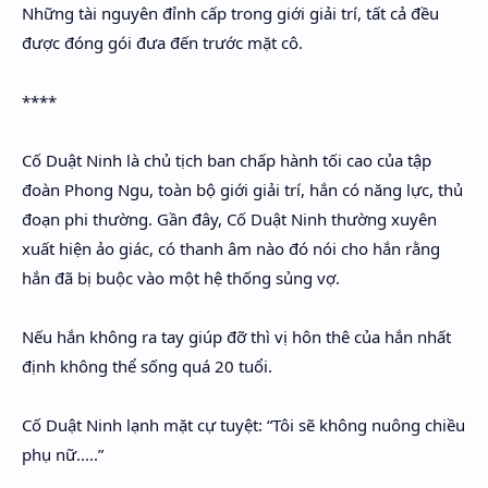
Những tài nguyên đỉnh cấp trong giới giải trí, tất cả đều
được đóng gói đưa đến trước mặt cô.
****
Cố Duật Ninh là chủ tịch ban chấp hành tối cao của tập
đoàn Phong Ngu, toàn bộ giới giải trí, hắn có năng lực, thủ
đoạn phi thường. Gần đây, Cố Duật Ninh thường xuyên
xuất hiện ảo giác, có thanh âm nào đó nói cho hắn rằng
hắn đã bị buộc vào một hệ thống sủng vợ.
Nếu hắn không ra tay giúp đỡ thì vị hôn thê của hắn nhất
định không thể sống quá 20 tuổi.
Cố Duật Ninh lạnh mặt cự tuyệt: “Tôi sẽ không nuông chiều
phụ nữ.....”