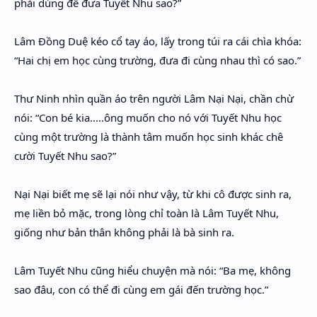
phải dùng để đưa Tuyết Nhu sao?”
Lâm Đồng Duệ kéo cổ tay áo, lấy trong túi ra cái chìa khóa:
“Hai chị em học cùng trường, đưa đi cùng nhau thì có sao.”
Thư Ninh nhìn quần áo trên người Lâm Nại Nại, chần chừ
nói: “Con bé kia.....ông muốn cho nó với Tuyết Nhu học
cùng một trường là thành tâm muốn học sinh khác chê
cười Tuyết Nhu sao?”
Nại Nại biết mẹ sẽ lại nói như vậy, từ khi cô được sinh ra,
mẹ liền bỏ mặc, trong lòng chỉ toàn là Lâm Tuyết Nhu,
giống như bản thân không phải là bà sinh ra.
Lâm Tuyết Nhu cũng hiểu chuyện mà nói: “Ba mẹ, không
sao đâu, con có thể đi cùng em gái đến trường học.”