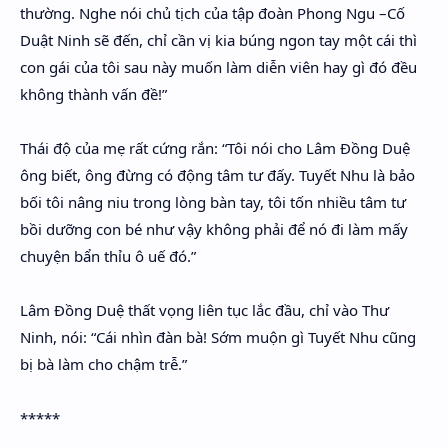
thường. Nghe nói chủ tịch của tập đoàn Phong Ngu –Cố
Duật Ninh sẽ đến, chỉ cần vị kia búng ngon tay một cái thì
con gái của tôi sau này muốn làm diễn viên hay gì đó đều
không thành vấn đề!”
Thái độ của mẹ rất cứng rắn: “Tôi nói cho Lâm Đồng Duệ
ông biết, ông đừng có động tâm tư đấy. Tuyết Nhu là bảo
bối tôi nâng niu trong lòng bàn tay, tôi tốn nhiều tâm tư
bồi dưỡng con bé như vậy không phải để nó đi làm mấy
chuyện bẩn thỉu ô uế đó.”
Lâm Đồng Duệ thất vọng liên tục lắc đầu, chỉ vào Thư
Ninh, nói: “Cái nhìn đàn bà! Sớm muộn gì Tuyết Nhu cũng
bị bà làm cho chậm trễ.”
*****