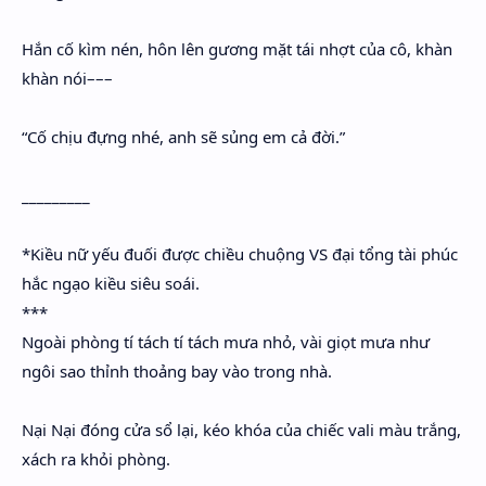
Hắn cố kìm nén, hôn lên gương mặt tái nhợt của cô, khàn
khàn nói–––
“Cố chịu đựng nhé, anh sẽ sủng em cả đời.”
_________
*Kiều nữ yếu đuối được chiều chuộng VS đại tổng tài phúc
hắc ngạo kiều siêu soái.
***
Ngoài phòng tí tách tí tách mưa nhỏ, vài giọt mưa như
ngôi sao thỉnh thoảng bay vào trong nhà.
Nại Nại đóng cửa sổ lại, kéo khóa của chiếc vali màu trắng,
xách ra khỏi phòng.