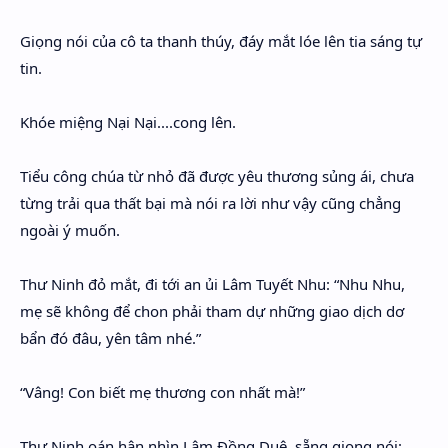
Giọng nói của cô ta thanh thúy, đáy mắt lóe lên tia sáng tự
tin.
Khóe miệng Nại Nại....cong lên.
Tiểu công chúa từ nhỏ đã được yêu thương sủng ái, chưa
từng trải qua thất bại mà nói ra lời như vậy cũng chẳng
ngoài ý muốn.
Thư Ninh đỏ mắt, đi tới an ủi Lâm Tuyết Nhu: “Nhu Nhu,
mẹ sẽ không để chon phải tham dự những giao dịch dơ
bẩn đó đâu, yên tâm nhé.”
“Vâng! Con biết mẹ thương con nhất mà!”
Thư Ninh oán hận nhìn Lâm Đồng Duệ, sẵng giọng nói: