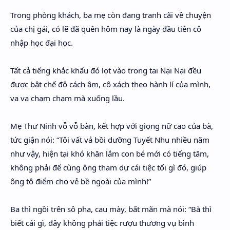
Trong phòng khách, ba mẹ còn đang tranh cãi về chuyện
của chị gái, có lẽ đã quên hôm nay là ngày đầu tiên cô
nhập học đại học.
Tất cả tiếng khắc khẩu đó lọt vào trong tai Nại Nại đều
được bật chế độ cách âm, cô xách theo hành lí của mình,
va va chạm chạm mà xuống lầu.
Mẹ Thư Ninh vỗ vỗ bàn, kết hợp với giọng nữ cao của bà,
tức giận nói: “Tôi vất vả bồi dưỡng Tuyết Nhu nhiều năm
như vậy, hiện tại khó khăn lắm con bé mới có tiếng tăm,
không phải để cùng ông tham dự cái tiệc tối gì đó, giúp
ông tô điểm cho vẻ bề ngoài của mình!”
Ba thì ngồi trên sô pha, cau mày, bất mãn mà nói: “Bà thì
biết cái gì, đây không phải tiệc rượu thương vụ bình