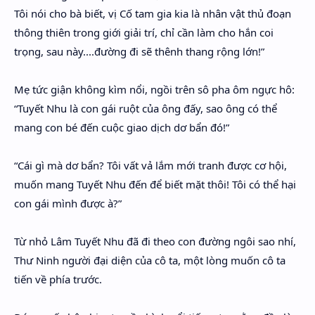
Tôi nói cho bà biết, vị Cố tam gia kia là nhân vật thủ đoạn
thông thiên trong giới giải trí, chỉ cần làm cho hắn coi
trọng, sau này....đường đi sẽ thênh thang rộng lớn!”
Mẹ tức giận không kìm nổi, ngồi trên sô pha ôm ngực hô:
“Tuyết Nhu là con gái ruột của ông đấy, sao ông có thể
mang con bé đến cuộc giao dịch dơ bẩn đó!”
“Cái gì mà dơ bẩn? Tôi vất vả lắm mới tranh được cơ hội,
muốn mang Tuyết Nhu đến để biết mặt thôi! Tôi có thể hại
con gái mình được à?”
Từ nhỏ Lâm Tuyết Nhu đã đi theo con đường ngôi sao nhí,
Thư Ninh người đại diện của cô ta, một lòng muốn cô ta
tiến về phía trước.