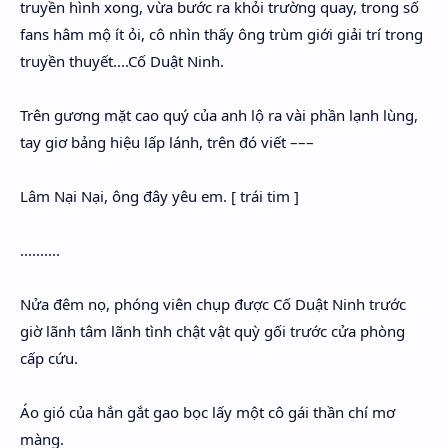
truyền hình xong, vừa bước ra khỏi trường quay, trong số
fans hâm mộ ít ỏi, cô nhìn thấy ông trùm giới giải trí trong
truyền thuyết....Cố Duật Ninh.
Trên gương mặt cao quý của anh lộ ra vài phần lạnh lùng,
tay giơ bảng hiệu lấp lánh, trên đó viết –––
Lâm Nại Nại, ông đây yêu em. [ trái tim ]
..........
Nửa đêm nọ, phóng viên chụp được Cố Duật Ninh trước
giờ lãnh tâm lãnh tình chật vật quỳ gối trước cửa phòng
cấp cứu.
Áo gió của hắn gắt gao bọc lấy một cô gái thần chí mơ
màng.