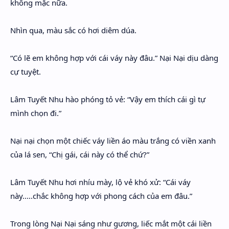
không mặc nữa.
Nhìn qua, màu sắc có hơi diêm dúa.
“Có lẽ em không hợp với cái váy này đâu.” Nại Nại dịu dàng
cự tuyệt.
Lâm Tuyết Nhu hào phóng tỏ vẻ: “Vậy em thích cái gì tự
mình chọn đi.”
Nại nại chọn một chiếc váy liền áo màu trắng có viền xanh
của lá sen, “Chị gái, cái này có thể chứ?”
Lâm Tuyết Nhu hơi nhíu mày, lộ vẻ khó xử: “Cái váy
này.....chắc không hợp với phong cách của em đâu.”
Trong lòng Nại Nại sáng như gương, liếc mắt một cái liền