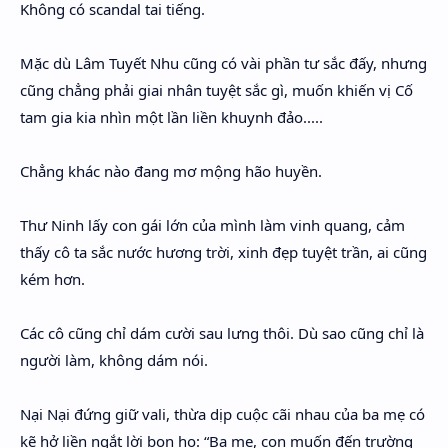
Không có scandal tai tiếng.
Mặc dù Lâm Tuyết Nhu cũng có vài phần tư sắc đấy, nhưng
cũng chẳng phải giai nhân tuyệt sắc gì, muốn khiến vị Cố
tam gia kia nhìn một lần liền khuynh đảo.....
Chẳng khác nào đang mơ mộng hão huyền.
Thư Ninh lấy con gái lớn của mình làm vinh quang, cảm
thấy cô ta sắc nước hương trời, xinh đẹp tuyệt trần, ai cũng
kém hơn.
Các cô cũng chỉ dám cười sau lưng thôi. Dù sao cũng chỉ là
người làm, không dám nói.
Nại Nại đứng giữ vali, thừa dịp cuộc cãi nhau của ba mẹ có
kẽ hở liền ngắt lời bọn họ: “Ba mẹ, con muốn đến trường