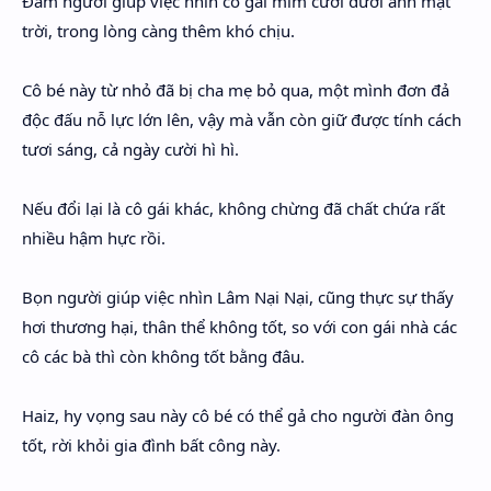
Đám người giúp việc nhìn cô gái mỉm cười dưới ánh mặt
trời, trong lòng càng thêm khó chịu.
Cô bé này từ nhỏ đã bị cha mẹ bỏ qua, một mình đơn đả
độc đấu nỗ lực lớn lên, vậy mà vẫn còn giữ được tính cách
tươi sáng, cả ngày cười hì hì.
Nếu đổi lại là cô gái khác, không chừng đã chất chứa rất
nhiều hậm hực rồi.
Bọn người giúp việc nhìn Lâm Nại Nại, cũng thực sự thấy
hơi thương hại, thân thể không tốt, so với con gái nhà các
cô các bà thì còn không tốt bằng đâu.
Haiz, hy vọng sau này cô bé có thể gả cho người đàn ông
tốt, rời khỏi gia đình bất công này.