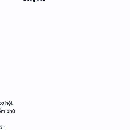
cơ hội,
iểm phù
ó 1