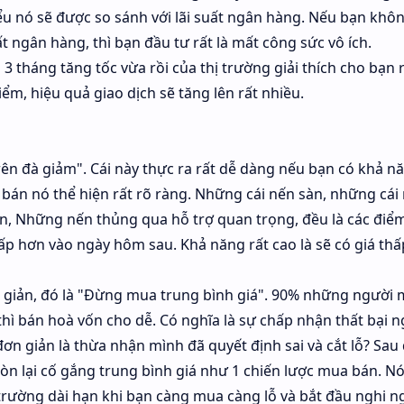
hiểu nó sẽ được so sánh với lãi suất ngân hàng. Nếu bạn khô
t ngân hàng, thì bạn đầu tư rất là mất công sức vô ích.
 3 tháng tăng tốc vừa rồi của thị trường giải thích cho bạn 
ểm, hiệu quả giao dịch sẽ tăng lên rất nhiều.
rên đà giảm". Cái này thực ra rất dễ dàng nếu bạn có khả n
c bán nó thể hiện rất rõ ràng. Những cái nến sàn, những cái
, Những nến thủng qua hỗ trợ quan trọng, đều là các đi
thấp hơn vào ngày hôm sau. Khả năng rất cao là sẽ có giá th
n giản, đó là "Đừng mua trung bình giá". 90% những người
 thì bán hoà vốn cho dễ. Có nghĩa là sự chấp nhận thất bại n
đơn giản là thừa nhận mình đã quyết định sai và cắt lỗ? Sau
òn lại cố gắng trung bình giá như 1 chiến lược mua bán. Nó
 trường dài hạn khi bạn càng mua càng lỗ và bắt đầu nghi n