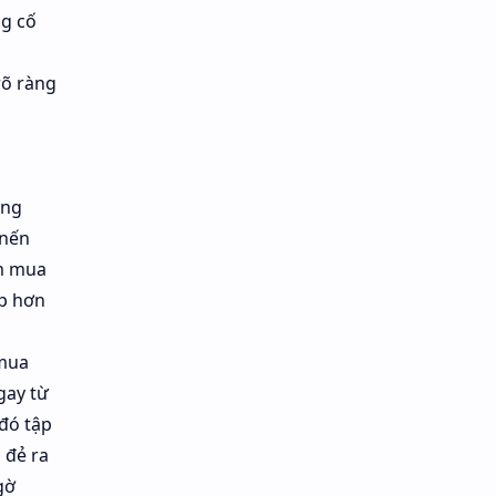
ng cố
rõ ràng
ăng
 nến
ểm mua
ấp hơn
 mua
gay từ
 đó tập
 đẻ ra
gờ