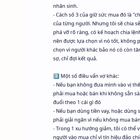
nhân sinh.
- Cách số 3 của giữ sức mua đó là "c
của từng người. Nhưng tôi sẽ chia sẻ 
phá vỡ rõ ràng, có kế hoạch chia lện
nên được lựa chọn vì nó tốt, không
chọn vì người khác bảo nó có còn tă
sợ, chỉ đợi kết quả.
3️⃣ Một số điều vẩn vơ khác:
- Nếu bạn không đưa mình vào vị thế 
phải mua hoặc bán khi không sẵn sàn
đuổi theo 1 cái gì đó
- Nếu bạn dùng tiền vay, hoặc dùng s
phải giải ngân vì nếu không mua bán 
- Trong 1 xu hướng giảm, tôi có thể 
người vào mua chỉ vì tín hiệu đảo ch