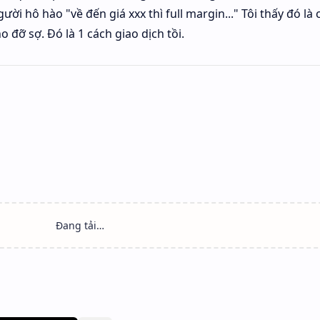
ười hô hào "về đến giá xxx thì full margin..." Tôi thấy đó là 
 đỡ sợ. Đó là 1 cách giao dịch tồi.