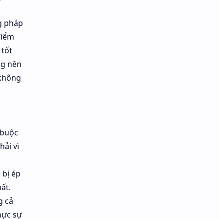
ng pháp
điểm
 tốt
ng nên
 không
 buộc
ải vì
 bị ép
ất.
g cả
hực sự