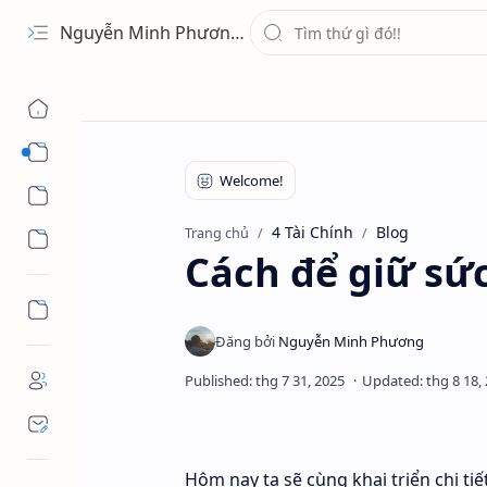
Nguyễn Minh Phương - Blog Chia sẻ Kiến thức Chứng khoán & Tài liệu Toán học
1 Ứng Dụng
2 Học Tập
4 Tài Chính
Blog
Trang chủ
3 Giải Trí
Cách để giữ sứ
Hôm nay ta sẽ cùng khai triển chi ti