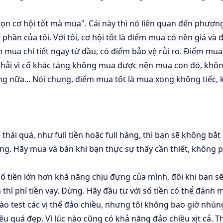
họn cơ hội tốt mà mua". Cái này thì nó liên quan đến phươ
phần của tôi. Với tôi, cơ hội tốt là điểm mua có nền giá và 
h mua chi tiết ngay từ đầu, có điểm bảo vệ rủi ro. Điểm mua
 phải vì cổ khác tăng không mua được nên mua con đó, khô
ng nữa... Nói chung, điểm mua tốt là mua xong không tiếc,
thái quá, như full tiền hoặc full hàng, thì bạn sẽ không bắt
g. Hãy mua và bán khi bạn thực sự thấy cần thiết, không ph
ố tiền lớn hơn khả năng chịu đựng của mình, đôi khi bạn sẽ
thì phí tiền vay. Đừng. Hãy đầu tư với số tiền có thể đánh m
vào test các vị thế đảo chiều, nhưng tôi không bao giờ nhún
iều quá đẹp. Vì lúc nào cũng có khả năng đảo chiều xịt cả. T