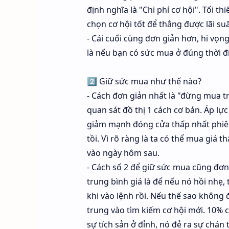
định nghĩa là "Chi phí cơ hội". Tối t
chọn cơ hội tốt để thắng được lãi suấ
- Cái cuối cùng đơn giản hơn, hi vọng
là nếu bạn có sức mua ở đúng thời đi
2️⃣ Giữ sức mua như thế nào?
- Cách đơn giản nhất là "đừng mua t
quan sát đồ thị 1 cách cơ bản. Áp lự
giảm mạnh đóng cửa thấp nhất phiên
tồi. Vì rõ ràng là ta có thể mua giá 
vào ngày hôm sau.
- Cách số 2 để giữ sức mua cũng đơ
trung bình giá là để nếu nó hồi nhẹ,
khi vào lệnh rồi. Nếu thế sao không 
trung vào tìm kiếm cơ hội mới. 10% c
sự tích sản ở đỉnh, nó đẻ ra sự chán