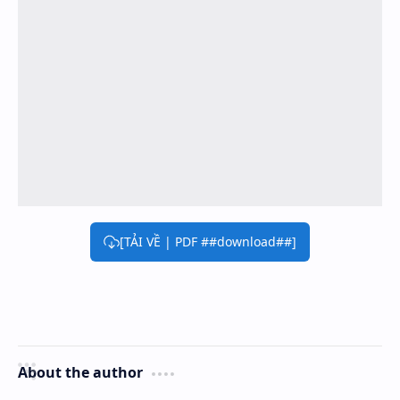
[TẢI VỀ | PDF ##download##]
About the author