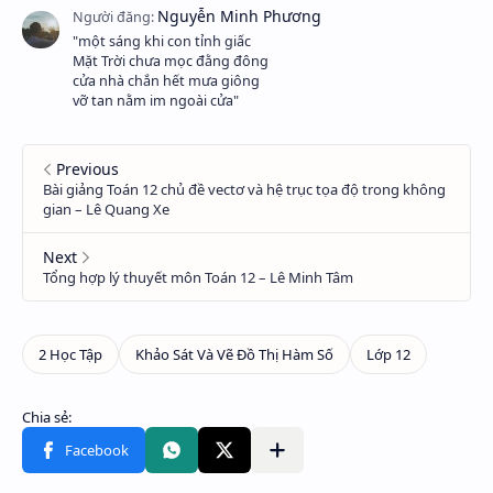
"một sáng khi con tỉnh giấc
Mặt Trời chưa mọc đằng đông
cửa nhà chắn hết mưa giông
vỡ tan nằm im ngoài cửa"