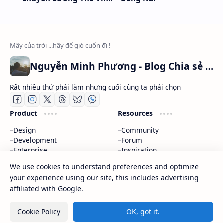
Nguyễn Minh Phương - Blog Chia sẻ Kiến thức Chứng khoán & Tài liệu Toán học
Rất nhiều thứ phải làm nhưng cuối cùng ta phải chọn
Product
Resources
Design
Community
Development
Forum
Enterprise
Inspiration
Templates
Blog
We use cookies to understand preferences and optimize
your experience using our site, this includes advertising
Support
Company
affiliated with Google.
Contact
About
Documentation
Contact
Cookie Policy
OK, got it.
Donate
Sitemap