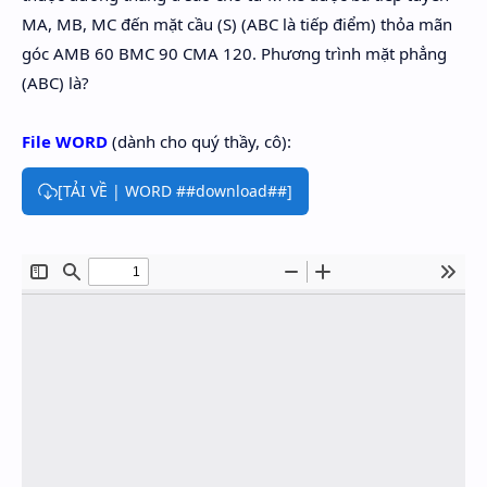
MA, MB, MC đến mặt cầu (S) (ABC là tiếp điểm) thỏa mãn
góc AMB 60 BMC 90 CMA 120. Phương trình mặt phẳng
(ABC) là?
File WORD
(dành cho quý thầy, cô):
[TẢI VỀ | WORD ##download##]