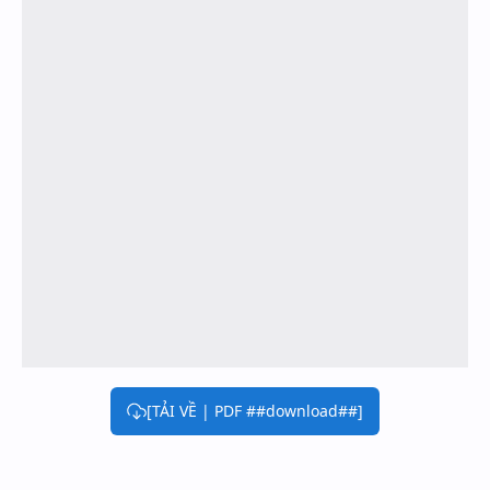
[TẢI VỀ | PDF ##download##]