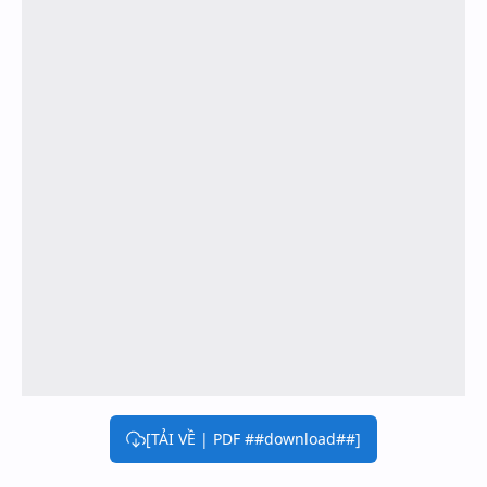
[TẢI VỀ | PDF ##download##]