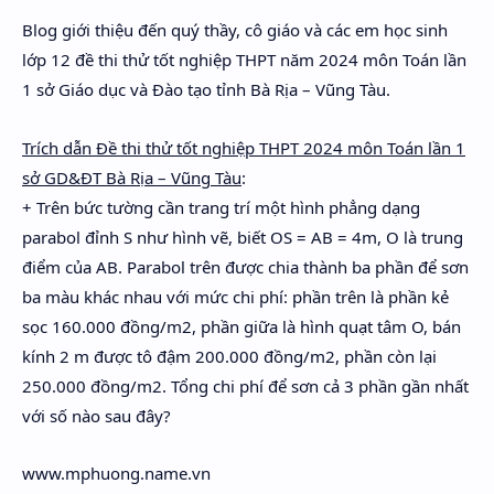
Hidden Menu
Blog giới thiệu đến quý thầy, cô giáo và các em học sinh
lớp 12 đề thi thử tốt nghiệp THPT năm 2024 môn Toán lần
Hidden Menu
1 sở Giáo dục và Đào tạo tỉnh Bà Rịa – Vũng Tàu.
Trích dẫn Đề thi thử tốt nghiệp THPT 2024 môn Toán lần 1
sở GD&ĐT Bà Rịa – Vũng Tàu
:
+ Trên bức tường cần trang trí một hình phẳng dạng
parabol đỉnh S như hình vẽ, biết OS = AB = 4m, O là trung
điểm của AB. Parabol trên được chia thành ba phần để sơn
ba màu khác nhau với mức chi phí: phần trên là phần kẻ
sọc 160.000 đồng/m2, phần giữa là hình quạt tâm O, bán
kính 2 m được tô đậm 200.000 đồng/m2, phần còn lại
250.000 đồng/m2. Tổng chi phí để sơn cả 3 phần gần nhất
với số nào sau đây?
www.mphuong.name.vn