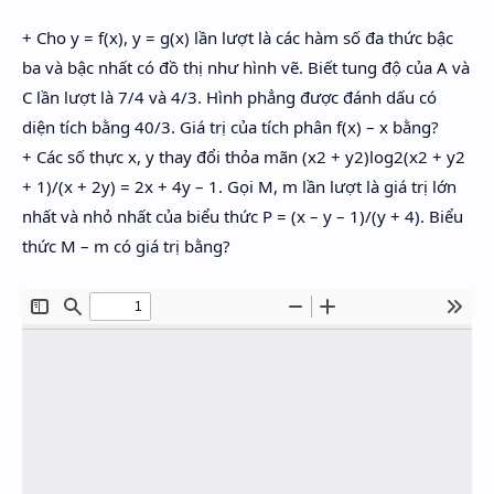
+ Cho y = f(x), y = g(x) lần lượt là các hàm số đa thức bậc
ba và bậc nhất có đồ thị như hình vẽ. Biết tung độ của A và
C lần lượt là 7/4 và 4/3. Hình phẳng được đánh dấu có
diện tích bằng 40/3. Giá trị của tích phân f(x) – x bằng?
+ Các số thực x, y thay đổi thỏa mãn (x2 + y2)log2(x2 + y2
+ 1)/(x + 2y) = 2x + 4y – 1. Gọi M, m lần lượt là giá trị lớn
nhất và nhỏ nhất của biểu thức P = (x – y – 1)/(y + 4). Biểu
thức M – m có giá trị bằng?