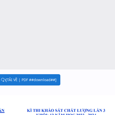
[TẢI VỀ | PDF ##download##]