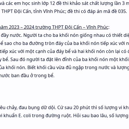
 và các em học sinh lớp 12 đề thi khảo sát chất lượng lần 3
THPT Đội Cấn, tỉnh Vĩnh Phúc; đề thi có đáp án mã đề 035.
 năm 2023 – 2024 trường THPT Đội Cấn – Vĩnh Phúc
:
đầy nước. Người ta cho ba khối nón giống nhau có thiết di
bể sao cho ba đường tròn đáy của ba khối nón tiếp xúc với 
iếp xúc với một cạnh của đáy bể và hai khối nón còn lại có
áy bể. Sau đó người ta đặt lên đỉnh của ba khối nón một khối
của khối nón. Biết khối cầu vừa đủ ngập trong nước và lượn
h nước ban đầu ở trong bể.
tiêu chảy, đau bụng dữ dội. Cứ sau 20 phút thì số lượng vi k
vi khuẩn E. coli trong đường ruột. Hỏi sau bao lâu, số lượng 