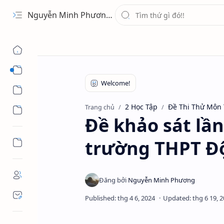
Nguyễn Minh Phương - Blog Chia sẻ Kiến thức Chứng khoán & Tài liệu Toán học
1 Ứng Dụng
2 Học Tập
2 Học Tập
Đề Thi Thử Môn
Trang chủ
3 Giải Trí
Đề khảo sát lần
trường THPT Độ