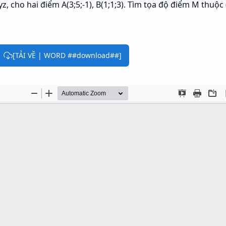
, cho hai điểm A(3;5;-1), B(1;1;3). Tìm tọa độ điểm M thuộc
[TẢI VỀ | WORD ##download##]