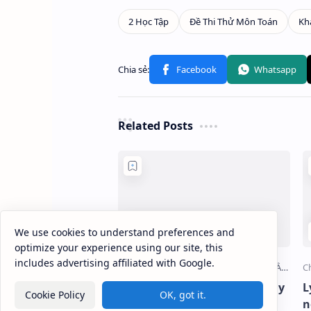
Related Posts
We use cookies to understand preferences and
optimize your experience using our site, this
includes advertising affiliated with Google.
Ôn tập chương mặt tròn xoay
L
Cookie Policy
OK, got it.
toán 12
n