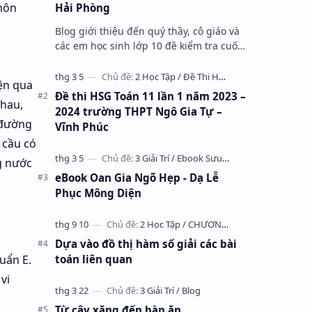
 môn
Hải Phòng
Blog giới thiệu đến quý thầy, cô giáo và
các em học sinh lớp 10 đề kiểm tra cuối
học kỳ 1 môn Toán 10 năm học 2023 –
2024 trường THPT Nhữ Văn Lan, th…
ện qua
Đề thi HSG Toán 11 lần 1 năm 2023 –
nhau,
2024 trường THPT Ngô Gia Tự –
 đường
Vĩnh Phúc
 cầu có
g nước
eBook Oan Gia Ngõ Hẹp - Dạ Lễ
Phục Mông Diện
Dựa vào đồ thị hàm số giải các bài
huẩn E.
toán liên quan
vi
Từ cây xăng đến bàn ăn