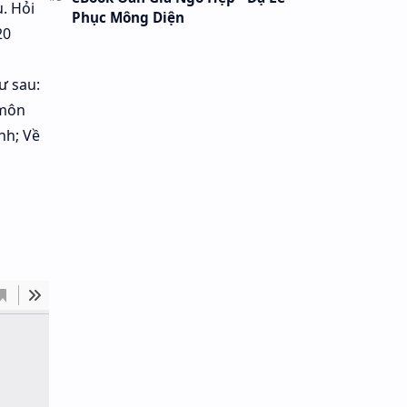
u. Hỏi
Phục Mông Diện
20
ư sau:
 môn
nh; Về