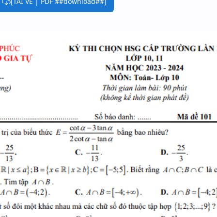
[TẢI VỀ | PDF ##download##]