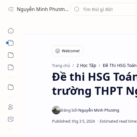
Nguyễn Minh Phương - Blog Chia sẻ Kiến thức Chứng khoán & Tài liệu Toán học
1 Ứng Dụng
2 Học Tập
2 Học Tập
Đề Thi HSG Toán
Trang chủ
3 Giải Trí
Đề thi HSG Toán
trường THPT Ng