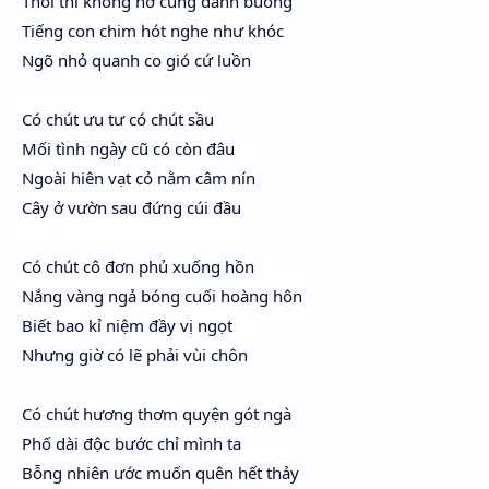
Thôi thì không nỡ cũng đành buông
Hidden Menu
Tiếng con chim hót nghe như khóc
Ngõ nhỏ quanh co gió cứ luồn
Hidden Menu
Có chút ưu tư có chút sầu
Mối tình ngày cũ có còn đâu
Ngoài hiên vạt cỏ nằm câm nín
Cây ở vườn sau đứng cúi đầu
Có chút cô đơn phủ xuống hồn
Nắng vàng ngả bóng cuối hoàng hôn
Biết bao kỉ niệm đầy vị ngọt
Nhưng giờ có lẽ phải vùi chôn
Có chút hương thơm quyện gót ngà
Phố dài độc bước chỉ mình ta
Bỗng nhiên ước muốn quên hết thảy