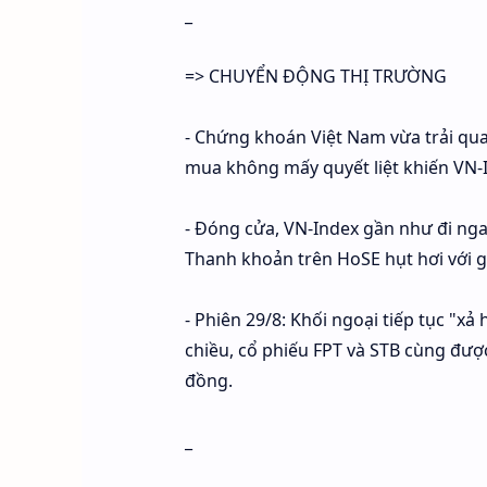
_
=> CHUYỂN ĐỘNG THỊ TRƯỜNG
- Chứng khoán Việt Nam vừa trải qua
mua không mấy quyết liệt khiến VN-I
- Đóng cửa, VN-Index gần như đi nga
Thanh khoản trên HoSE hụt hơi với gi
- Phiên 29/8: Khối ngoại tiếp tục "x
chiều, cổ phiếu FPT và STB cùng được
đồng.
_