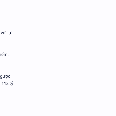
với lực
điểm.
Ngược
 112 tỷ