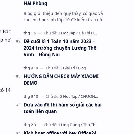
Hải Phòng
Blog giới thiệu đến quý thầy, cô giáo và
các em học sinh lớp 10 đề kiểm tra cuối
học kỳ 1 môn Toán 10 năm học 2023 –
h Bắc
2024 trường THPT Nhữ Văn Lan, th…
o nợ.
Đề cuối kì 1 Toán 10 năm 2023 –
2024 trường chuyên Lương Thế
Vinh – Đồng Nai
HƯỚNG DẪN CHECK MÁY XIAOMI
DEMO
số 14
Dựa vào đồ thị hàm số giải các bài
toán liên quan
Kích hoạt office với key Office24