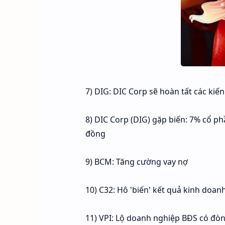
7) DIG: DIC Corp sẽ hoàn tất các kiế
8) DIC Corp (DIG) gặp biến: 7% cổ phần
đồng
9) BCM: Tăng cường vay nợ
10) C32: Hô 'biến' kết quả kinh doanh
11) VPI: Lộ doanh nghiệp BĐS có đòn