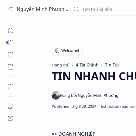
Nguyễn Minh Phương - Blog Chia sẻ Kiến thức Chứng khoán & Tài liệu Toán học
1 Ứng Dụng
2 Học Tập
4 Tài Chính
Tin Tức
Trang chủ
3 Giải Trí
TIN NHANH CH
=> DOANH NGHIỆP