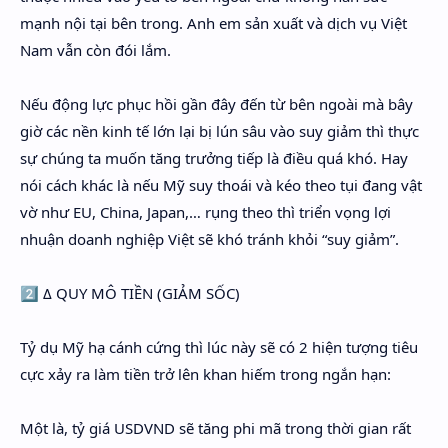
mạnh nội tại bên trong. Anh em sản xuất và dịch vụ Việt
Nam vẫn còn đói lắm.
Nếu động lực phục hồi gần đây đến từ bên ngoài mà bây
giờ các nền kinh tế lớn lại bị lún sâu vào suy giảm thì thực
sự chúng ta muốn tăng trưởng tiếp là điều quá khó. Hay
nói cách khác là nếu Mỹ suy thoái và kéo theo tụi đang vật
vờ như EU, China, Japan,… rụng theo thì triển vọng lợi
nhuận doanh nghiệp Việt sẽ khó tránh khỏi “suy giảm”.
2️⃣ Δ QUY MÔ TIỀN (GIẢM SỐC)
Tỷ dụ Mỹ hạ cánh cứng thì lúc này sẽ có 2 hiện tượng tiêu
cực xảy ra làm tiền trở lên khan hiếm trong ngắn hạn:
Một là, tỷ giá USDVND sẽ tăng phi mã trong thời gian rất