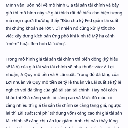
Mình vẫn luôn nói về mô hình Giá tài sản tài chính và bây
giờ thì mô hình này sẽ giải thích rất dễ hiểu cho hiện tượng
mà mọi người thường thấy “Đầu chu kỳ Fed giảm lãi suất
thì chứng khoán sẽ rớt ”. Dĩ nhiên nó cũng xử lý tốt cho
việc xây dựng kích bản ứng phó khi kinh tế Mỹ hạ cánh
“mềm” hoặc đen hơn là “cứng”.
Trong mô hình giá tài sản tài chính thì biến động (ký hiệu
sẽ là Δ) của giá tài sản tài chính sẽ phụ thuộc vào: Δ Lợi
nhuận, Δ Quy mô tiền và Δ Lãi suất. Trong đó đà tăng của
Lợi nhuận và Quy mô tiền sẽ tỷ lệ thuận và Lãi suất sẽ tỷ lệ
nghịch với đà tăng của giá tài sản tài chính. Hay nói cách
khác thì Khả năng sinh lời càng cao và Mức đó giàu có
càng nhiều thì giá tài sản tài chính sẽ càng tăng giá, ngược
lại thì Lãi suất (chi phí sử dụng vốn) càng cao thì giá tài sản
tài chính sẽ càng chịu áp lực giảm. Anh chị nào thấy lùng