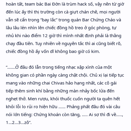
hoàn tất, team bác Bai Đờn là trùm hack số, vậy nên từ giờ
đến lúc ấy thì thị trường còn cà giựt chán chê, mọi người
vẫn sẽ cẩn trọng “bay lắc” trong quán Bar Chứng Cháo và
lâu lâu lén nhìn lên chiếc đồng hồ treo ở góc phòng, tự
nhủ khi nào điểm 12 giờ thì mình nhất định phải là thằng
chạy đầu tiên. Tuy nhiên về nguyên tắc thì ai cũng biết rõ,
chiếc đồng hồ ấy vốn dĩ không bao giờ có kim.
“…….Ở đâu đó lẫn trong tiếng nhạc xập xình của một
không gian có phần ngày càng chật chội. Chủ xị lại tiếp tục
mang vào những chai Chivas hảo hạng nhất, các cô gái
tiếp thêm sinh khí bằng những màn nhảy bốc lửa đến
nghẹt thở. Men rượu, khói thuốc cuốn người ta quên hết
khỏi lỗi lo rủi ro hiện hữu …… Phảng phất đâu đó vài câu
nói lớn tiếng: Chứng khoán còn tăng, ….. Ai sợ thì đi về…..,
1…2…3…zô”.