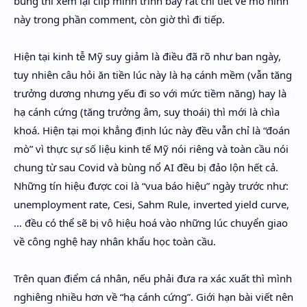
bùng thì xem lại clip mình trình bày rất chi tiết về mô hình
này trong phần comment, còn giờ thì đi tiếp.
Hiện tại kinh tễ Mỹ suy giảm là điều đã rõ như ban ngày,
tuy nhiên câu hỏi ăn tiền lúc này là hạ cánh mềm (vẫn tăng
trưởng dương nhưng yếu đi so với mức tiềm năng) hay là
hạ cánh cứng (tăng trưởng âm, suy thoái) thì mới là chìa
khoá. Hiện tại mọi khẳng định lúc này đều vẫn chỉ là “đoán
mò” vì thực sự số liệu kinh tế Mỹ nói riêng và toàn cầu nói
chung từ sau Covid và bùng nổ AI đều bị đảo lộn hết cả.
Những tín hiệu được coi là “vua báo hiệu” ngày trước như:
unemployment rate, Cesi, Sahm Rule, inverted yield curve,
… đều có thể sẽ bị vô hiệu hoá vào những lúc chuyển giao
về công nghệ hay nhân khẩu học toàn cầu.
Trên quan điểm cá nhân, nếu phải đưa ra xác xuất thì mình
nghiêng nhiều hơn về “hạ cánh cứng”. Giới hạn bài viết nên