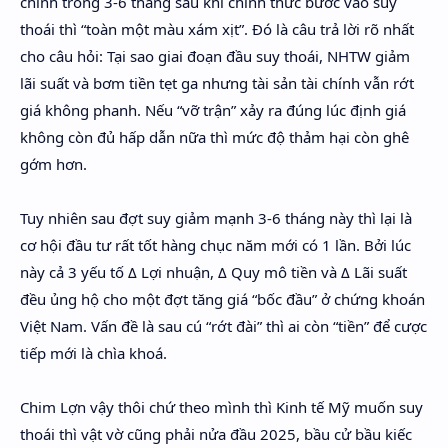
chính trong 3-6 tháng sau khi chính thức bước vào suy
thoái thì “toàn một màu xám xịt”. Đó là câu trả lời rõ nhất
cho câu hỏi: Tại sao giai đoạn đầu suy thoái, NHTW giảm
lãi suất và bơm tiền tẹt ga nhưng tài sản tài chính vẫn rớt
giá không phanh. Nếu “vỡ trận” xảy ra đúng lúc định giá
không còn đủ hấp dẫn nữa thì mức độ thảm hại còn ghê
gớm hơn.
Tuy nhiên sau đợt suy giảm mạnh 3-6 tháng này thì lại là
cơ hội đầu tư rất tốt hàng chục năm mới có 1 lần. Bởi lúc
này cả 3 yếu tố Δ Lợi nhuận, Δ Quy mô tiền và Δ Lãi suất
đều ủng hộ cho một đợt tăng giá “bốc đầu” ở chứng khoán
Việt Nam. Vấn đề là sau cú “rớt đài” thì ai còn “tiền” để cược
tiếp mới là chìa khoá.
Chim Lợn vậy thôi chứ theo mình thì Kinh tế Mỹ muốn suy
thoái thì vật vờ cũng phải nửa đầu 2025, bầu cử bầu kiếc