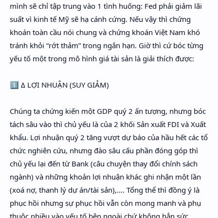
mình sẽ chỉ tập trung vào 1 tình huống: Fed phải giảm lãi
suất vì kinh tế Mỹ sẽ hạ cánh cứng. Nếu vậy thì chứng
khoán toàn cầu nói chung và chứng khoán Việt Nam khó
tránh khỏi “rớt thảm” trong ngắn hạn. Giờ thì cứ bóc từng
yếu tố một trong mô hình giá tài sản là giải thích được:
1️⃣ Δ LỢI NHUẬN (SUY GIẢM)
Chúng ta chứng kiến một GDP quý 2 ấn tượng, nhưng bóc
tách sâu vào thì chủ yếu là của 2 khối Sản xuất FDI và Xuất
khẩu. Lợi nhuận quý 2 tăng vượt dự báo của hầu hết các tổ
chức nghiên cứu, nhưng đào sâu cấu phần đóng góp thì
chủ yếu lại đến từ Bank (câu chuyện thay đổi chính sách
ngành) và những khoản lợi nhuận khác ghi nhận một lần
(xoá nợ, thanh lý dự án/tài sản),…. Tổng thể thì đồng ý là
phục hồi nhưng sự phục hồi vẫn còn mong manh và phụ
thuộc nhiều vào yếu tố bên ngoài chứ không hẳn sức