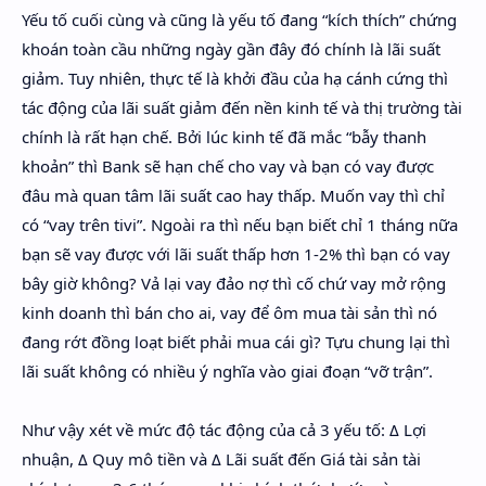
Yếu tố cuối cùng và cũng là yếu tố đang “kích thích” chứng
khoán toàn cầu những ngày gần đây đó chính là lãi suất
giảm. Tuy nhiên, thực tế là khởi đầu của hạ cánh cứng thì
tác động của lãi suất giảm đến nền kinh tế và thị trường tài
chính là rất hạn chế. Bởi lúc kinh tế đã mắc “bẫy thanh
khoản” thì Bank sẽ hạn chế cho vay và bạn có vay được
đâu mà quan tâm lãi suất cao hay thấp. Muốn vay thì chỉ
có “vay trên tivi”. Ngoài ra thì nếu bạn biết chỉ 1 tháng nữa
bạn sẽ vay được với lãi suất thấp hơn 1-2% thì bạn có vay
bây giờ không? Vả lại vay đảo nợ thì cố chứ vay mở rộng
kinh doanh thì bán cho ai, vay để ôm mua tài sản thì nó
đang rớt đồng loạt biết phải mua cái gì? Tựu chung lại thì
lãi suất không có nhiều ý nghĩa vào giai đoạn “vỡ trận”.
Như vậy xét về mức độ tác động của cả 3 yếu tố: Δ Lợi
nhuận, Δ Quy mô tiền và Δ Lãi suất đến Giá tài sản tài