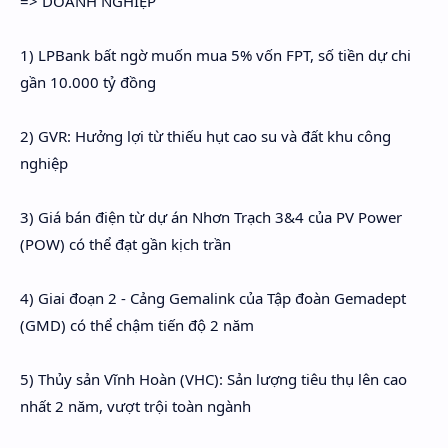
=> DOANH NGHIỆP
Hidden Menu
1) LPBank bất ngờ muốn mua 5% vốn FPT, số tiền dự chi
Hidden Menu
gần 10.000 tỷ đồng
2) GVR: Hưởng lợi từ thiếu hụt cao su và đất khu công
nghiệp
3) Giá bán điện từ dự án Nhơn Trạch 3&4 của PV Power
(POW) có thể đạt gần kịch trần
4) Giai đoạn 2 - Cảng Gemalink của Tập đoàn Gemadept
(GMD) có thể chậm tiến độ 2 năm
5) Thủy sản Vĩnh Hoàn (VHC): Sản lượng tiêu thụ lên cao
nhất 2 năm, vượt trội toàn ngành