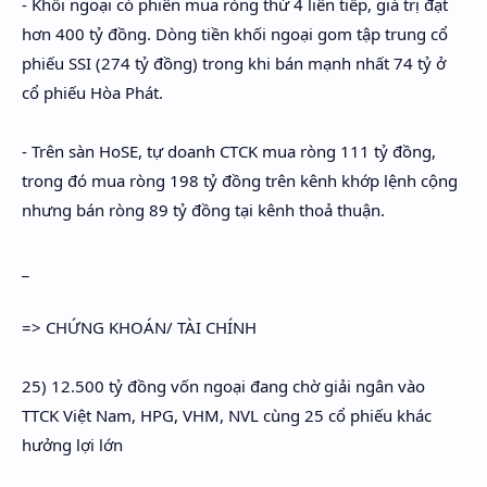
- Khối ngoại có phiên mua ròng thứ 4 liên tiếp, giá trị đạt
hơn 400 tỷ đồng. Dòng tiền khối ngoại gom tập trung cổ
phiếu SSI (274 tỷ đồng) trong khi bán mạnh nhất 74 tỷ ở
cổ phiếu Hòa Phát.
- Trên sàn HoSE, tự doanh CTCK mua ròng 111 tỷ đồng,
trong đó mua ròng 198 tỷ đồng trên kênh khớp lệnh cộng
nhưng bán ròng 89 tỷ đồng tại kênh thoả thuận.
_
=> CHỨNG KHOÁN/ TÀI CHÍNH
25) 12.500 tỷ đồng vốn ngoại đang chờ giải ngân vào
TTCK Việt Nam, HPG, VHM, NVL cùng 25 cổ phiếu khác
hưởng lợi lớn