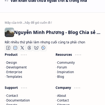
Văn khấn Giao thừa ngoài trời & trong nhà
Nguyễn Minh Phương - Blog Chia sẻ Kiến thức Chứng khoán & Tài liệu Toán học
Rất nhiều thứ phải làm nhưng cuối cùng ta phải chọn
Product
Resources
Design
Community
Development
Forum
Enterprise
Inspiration
Templates
Blog
Support
Company
Contact
About
Documentation
Contact
Donate
Sitemap