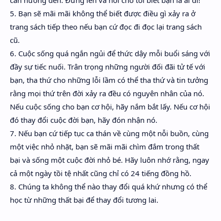
cần hướng đến. Đứng lên và nói cho tôi biết bạn là ai đi!
5. Bạn sẽ mãi mãi không thể biết được điều gì xảy ra ở
trang sách tiếp theo nếu bạn cứ đọc đi đọc lại trang sách
cũ.
6. Cuộc sống quá ngắn ngủi để thức dậy mỗi buổi sáng với
đầy sự tiếc nuối. Trân trọng những người đối đãi tử tế với
bạn, tha thứ cho những lỗi lầm có thể tha thứ và tin tưởng
rằng mọi thứ trên đời xảy ra đều có nguyên nhân của nó.
Nếu cuộc sống cho bạn cơ hội, hãy nắm bắt lấy. Nếu cơ hội
đó thay đổi cuộc đời bạn, hãy đón nhận nó.
7. Nếu bạn cứ tiếp tục ca thán về cùng một nỗi buồn, cùng
một việc nhỏ nhặt, bạn sẽ mãi mãi chìm đắm trong thất
bại và sống một cuộc đời nhỏ bé. Hãy luôn nhớ rằng, ngay
cả một ngày tồi tệ nhất cũng chỉ có 24 tiếng đồng hồ.
8. Chúng ta không thể nào thay đổi quá khứ nhưng có thể
học từ những thất bại để thay đổi tương lai.