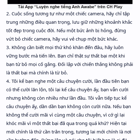
2. Cuộc sống tương tự như một chiếc camera, hãy chỉ tập
trung những điều quan trọng, lưu giữ những khoảnh khắc
tốt đẹp trong cuộc đời. Nếu một bức ảnh bị hỏng, đừng
vứt bỏ chiếc camera, hãy vui vẻ chụp một bức khác.
3. Không cần biết mọi thứ khó khăn đến đâu, hãy luôn
vững bước mà tiến lên. Bạn chỉ thật sự thất bại một khi
bạn từ bỏ mọi cố gắng. Đối lập với chiến thắng không phải
là thất bại mà chính là từ bỏ.
4. Tôi kể bạn nghe một câu chuyện cười, lần đầu tiên bạn
có thể cười lăn lộn, tôi lại kể câu chuyện ấy, bạn vẫn cười
nhưng không còn nhiều như lần đầu. Tôi vẫn tiếp tục kể
câu chuyện ấy, dần dần bạn không còn cười nữa. Nếu bạn
không thể cười mãi vì cùng một câu chuyện, vì cớ gì lại
khóc mãi vì một thất bại đã qua trong quá khứ? Hiện tại
mới chính là thứ cần trân trọng, tương lai mới chính là nơi