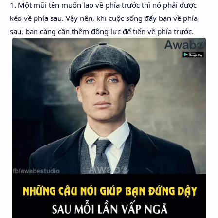
1. Một mũi tên muốn lao về phía trước thì nó phải được
Hidden Menu
kéo về phía sau. Vậy nên, khi cuộc sống đẩy bạn về phía
Hidden Menu
sau, bạn càng cần thêm động lực để tiến về phía trước.