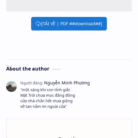
[TẢI VỀ | PDF ##download##]
About the author
"một sáng khi con tỉnh giấc
Mặt Trời chưa mọc đằng đông
cửa nhà chắn hết mưa giông
vỡ tan nằm im ngoài cửa"