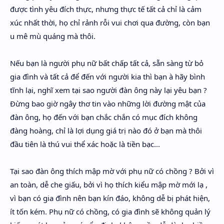
được tình yêu đích thực, nhưng thực tế tất cả chỉ là cảm
xúc nhất thời, họ chỉ rảnh rỗi vui chơi qua đường, còn bạn
u mê mù quáng mà thôi.
Nếu bạn là người phụ nữ bất chấp tất cả, sẵn sàng từ bỏ
gia đình và tất cả để đến với người kia thì bạn à hãy bình
tĩnh lại, nghĩ xem tại sao người đàn ông này lại yêu bạn ?
Đừng bao giờ ngây thơ tin vào những lời đường mật của
đàn ông, họ đến với bạn chắc chắn có mục đích không
đàng hoàng, chỉ là lợi dụng giá trị nào đó ở bạn mà thôi
đầu tiên là thú vui thể xác hoặc là tiền bạc...
Tại sao đàn ông thích mập mờ với phụ nữ có chồng ? Bởi vì
an toàn, dễ che giấu, bởi vì họ thích kiểu mập mờ mới lạ ,
vì bạn có gia đình nên bạn kín đáo, không dễ bị phát hiện,
ít tốn kém. Phụ nữ có chồng, có gia đình sẽ không quản lý