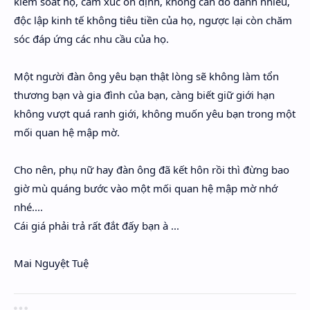
kiếm soát họ, cảm xúc ổn định, không cần dỗ dành nhiều,
độc lập kinh tế không tiêu tiền của họ, ngược lại còn chăm
sóc đáp ứng các nhu cầu của họ.
Một người đàn ông yêu bạn thật lòng sẽ không làm tổn
thương bạn và gia đình của bạn, càng biết giữ giới hạn
không vượt quá ranh giới, không muốn yêu bạn trong một
mối quan hệ mập mờ.
Cho nên, phụ nữ hay đàn ông đã kết hôn rồi thì đừng bao
giờ mù quáng bước vào một mối quan hệ mập mờ nhớ
nhé....
Cái giá phải trả rất đắt đấy bạn à ...
Mai Nguyệt Tuệ