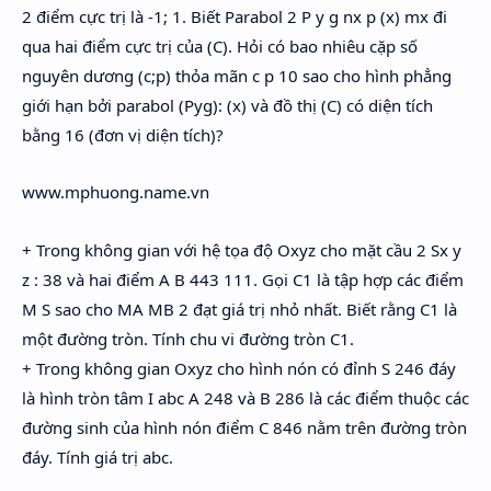
2 điểm cực trị là -1; 1. Biết Parabol 2 P y g nx p (x) mx đi
qua hai điểm cực trị của (C). Hỏi có bao nhiêu cặp số
nguyên dương (c;p) thỏa mãn c p 10 sao cho hình phẳng
giới hạn bởi parabol (Pyg): (x) và đồ thị (C) có diện tích
bằng 16 (đơn vị diện tích)?
www.mphuong.name.vn
+ Trong không gian với hệ tọa độ Oxyz cho mặt cầu 2 Sx y
z : 38 và hai điểm A B 443 111. Gọi C1 là tập hợp các điểm
M S sao cho MA MB 2 đạt giá trị nhỏ nhất. Biết rằng C1 là
một đường tròn. Tính chu vi đường tròn C1.
+ Trong không gian Oxyz cho hình nón có đỉnh S 246 đáy
là hình tròn tâm I abc A 248 và B 286 là các điểm thuộc các
đường sinh của hình nón điểm C 846 nằm trên đường tròn
đáy. Tính giá trị abc.