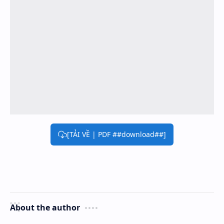
[TẢI VỀ | PDF ##download##]
About the author