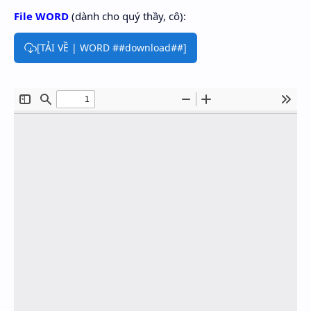
File WORD
(dành cho quý thầy, cô):
[TẢI VỀ | WORD ##download##]