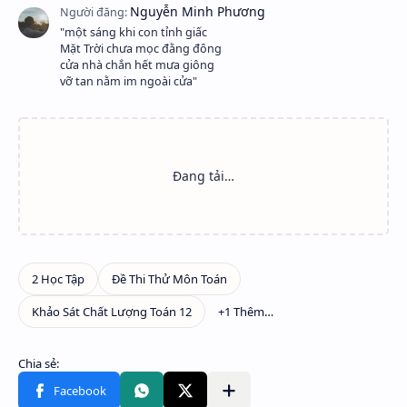
"một sáng khi con tỉnh giấc
Mặt Trời chưa mọc đằng đông
cửa nhà chắn hết mưa giông
vỡ tan nằm im ngoài cửa"