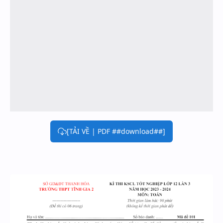
[TẢI VỀ | PDF ##download##]