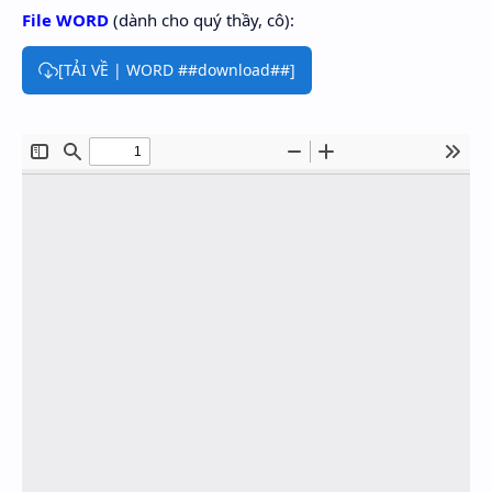
File WORD
(dành cho quý thầy, cô):
[TẢI VỀ | WORD ##download##]