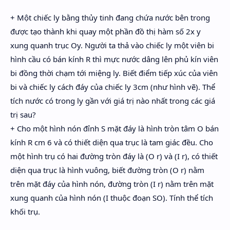
+ Một chiếc ly bằng thủy tinh đang chứa nước bên trong
được tạo thành khi quay một phần đồ thị hàm số 2x y
xung quanh trục Oy. Người ta thả vào chiếc ly một viên bi
hình cầu có bán kính R thì mực nước dâng lên phủ kín viên
bi đồng thời chạm tới miệng ly. Biết điểm tiếp xúc của viên
bi và chiếc ly cách đáy của chiếc ly 3cm (như hình vẽ). Thể
tích nước có trong ly gần với giá trị nào nhất trong các giá
trị sau?
+ Cho một hình nón đỉnh S mặt đáy là hình tròn tâm O bán
kính R cm 6 và có thiết diện qua trục là tam giác đều. Cho
một hình trụ có hai đường tròn đáy là (O r) và (I r), có thiết
diện qua trục là hình vuông, biết đường tròn (O r) nằm
trên mặt đáy của hình nón, đường tròn (I r) nằm trên mặt
xung quanh của hình nón (I thuộc đoạn SO). Tính thể tích
khối trụ.