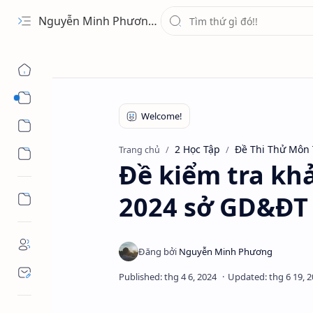
Nguyễn Minh Phương - Blog Chia sẻ Kiến thức Chứng khoán & Tài liệu Toán học
1 Ứng Dụng
2 Học Tập
2 Học Tập
Đề Thi Thử Môn
Trang chủ
3 Giải Trí
Đề kiểm tra kh
2024 sở GD&ĐT