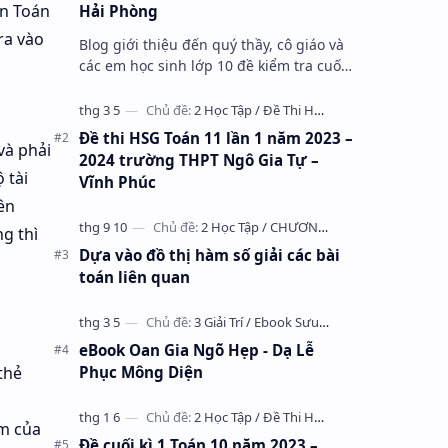
ôn Toán
Hải Phòng
ra vào
Blog giới thiệu đến quý thầy, cô giáo và
các em học sinh lớp 10 đề kiểm tra cuối
học kỳ 1 môn Toán 10 năm học 2023 –
2024 trường THPT Nhữ Văn Lan, th…
Đề thi HSG Toán 11 lần 1 năm 2023 –
và phải
2024 trường THPT Ngô Gia Tự –
 tài
Vĩnh Phúc
ên
g thì
Dựa vào đồ thị hàm số giải các bài
toán liên quan
eBook Oan Gia Ngõ Hẹp - Dạ Lễ
thẻ
Phục Mông Diện
ểm của
Đề cuối kì 1 Toán 10 năm 2023 –