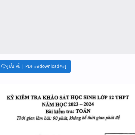
[TẢI VỀ | PDF ##download##]