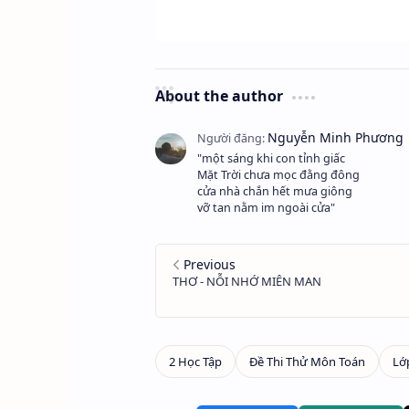
About the author
"một sáng khi con tỉnh giấc
Mặt Trời chưa mọc đằng đông
cửa nhà chắn hết mưa giông
vỡ tan nằm im ngoài cửa"