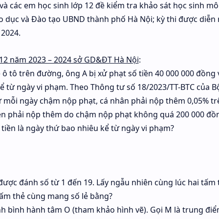
o và các em học sinh lớp 12 đề kiểm tra khảo sát học sinh m
 dục và Đào tạo UBND thành phố Hà Nội; kỳ thi được diễn 
 2024.
n 12 năm 2023 – 2024 sở GD&ĐT Hà Nội
:
 ô tô trên đường, ông A bị xử phạt số tiền 40 000 000 đồng 
ể từ ngày vi phạm. Theo Thông tư số 18/2023/TT-BTC của Bộ
ứ mỗi ngày chậm nộp phạt, cá nhân phải nộp thêm 0,05% tr
tiền phải nộp thêm do chậm nộp phạt không quá 200 000 đồn
iền là ngày thứ bao nhiêu kể từ ngày vi phạm?
được đánh số từ 1 đến 19. Lấy ngẫu nhiên cùng lúc hai tấm 
 tấm thẻ cùng mang số lẻ bằng?
nh bình hành tâm O (tham khảo hình vẽ). Gọi M là trung đi