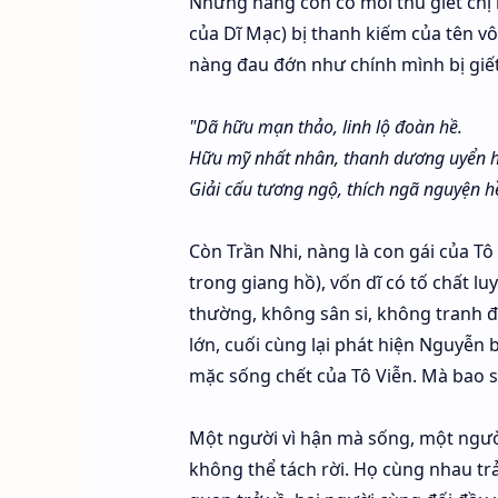
Nhưng nàng còn có mối thù giết chị
của Dĩ Mạc) bị thanh kiếm của tên vô
nàng đau đớn như chính mình bị giết
"Dã hữu mạn thảo, linh lộ đoàn hề.
Hữu mỹ nhất nhân, thanh dương uyển h
Giải cấu tương ngộ, thích ngã nguyện h
Còn Trần Nhi, nàng là con gái của T
trong giang hồ), vốn dĩ có tố chất 
thường, không sân si, không tranh 
lớn, cuối cùng lại phát hiện Nguyễn
mặc sống chết của Tô Viễn. Mà bao 
Một người vì hận mà sống, một người
không thể tách rời. Họ cùng nhau tr