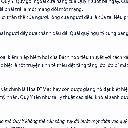
Quỷ Y. Quỳ gối ngoài cửa hang của Quỷ Y suốt ba ngày. Cu
giá phải trả là một mạng đổi một mạng.
giờ, thân thể của ngươi, lòng của ngươi đều là của ta. Nếu 
 hai người dây dưa thành đấu đá. Quái quỷ ngự tỷ cùng băn
loại kiếm hiệp hiếm hoi của Bách hợp tiểu thuyết với cách x
 biệt là cốt truyện tinh tế thêu dệt tầng tầng lớp lớp bí mậ
vật chính là Hoa Dĩ Mạc hay còn được giang hồ đặt biệt hiệ
mỹ nhân. Quỷ Y tên như tài, y thuật cao siêu khó ai sánh đư
nào mà Quỷ Y không thể cứu sống, tuy đã bước một chân vào qu