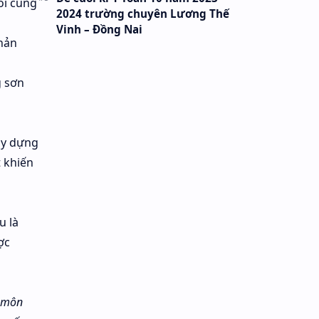
ối cùng
2024 trường chuyên Lương Thế
Vinh – Đồng Nai
phản
g sơn
ây dựng
t khiến
u là
ợc
ỷ môn