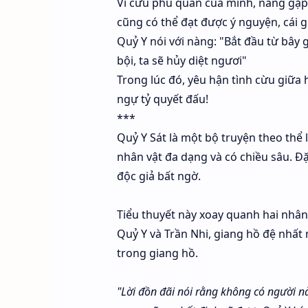
Vì cứu phu quân của mình, nàng gặp 
cũng có thể đạt được ý nguyện, cái 
Quỷ Y nói với nàng: "Bắt đầu từ bây 
bội, ta sẽ hủy diệt ngươi"
Trong lúc đó, yêu hận tình cừu giữa
ngự tỷ quyết đấu!
***
Quỷ Y Sát là một bộ truyện theo thể 
nhân vật đa dạng và có chiều sâu. Đặc
độc giả bất ngờ.
Tiểu thuyết này xoay quanh hai nhân 
Quỷ Y và Trần Nhi, giang hồ đệ nhất 
trong giang hồ.
"Lời đồn đãi nói rằng không có người 