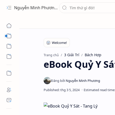
Nguyễn Minh Phương - Blog Chia sẻ Kiến thức Chứng khoán & Tài liệu Toán học
1 Ứng Dụng
2 Học Tập
3 Giải Trí
Bách Hợp
Trang chủ
3 Giải Trí
eBook Quỷ Y Sát