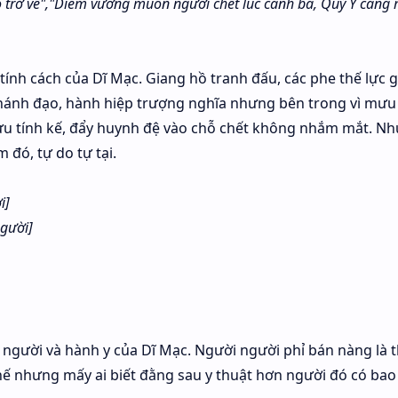
o trở về","Diêm vương muốn ngươi chết lúc canh ba, Quỷ Y càng
 tính cách của Dĩ Mạc. Giang hồ tranh đấu, các phe thế lực 
hánh đạo, hành hiệp trượng nghĩa nhưng bên trong vì mưu 
 tính kế, đẩy huynh đệ vào chỗ chết không nhắm mắt. Nh
 đó, tự do tự tại.
i]
gười]
 người và hành y của Dĩ Mạc. Người người phỉ bán nàng là 
ế nhưng mấy ai biết đằng sau y thuật hơn người đó có bao