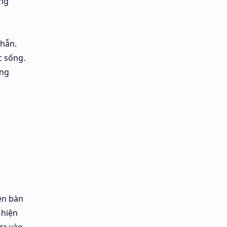
àng
nhẫn.
c sống.
àng
ên bàn
 hiện