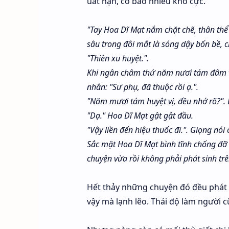
uất hận, có bao nhiêu khổ cực.
"Tay Hoa Dĩ Mạt nắm chặt chẽ, thân th
sâu trong đôi mắt là sóng dậy bốn bề, 
"Thiên xu huyệt.".
Khi ngân châm thứ năm nươi tám đâm và
nhân: "Sư phụ, đã thuộc rồi ạ.".
"Năm mươi tám huyệt vị, đều nhớ rõ?". 
"Dạ." Hoa Dĩ Mạt gật gật đầu.
"Vậy liền đến hiệu thuốc đi.". Giọng nói
Sắc mặt Hoa Dĩ Mạt bình tĩnh chống đỡ 
chuyện vừa rồi không phải phát sinh tr
Hết thảy những chuyện đó đều phát 
vậy mà lạnh lẽo. Thái độ làm người 