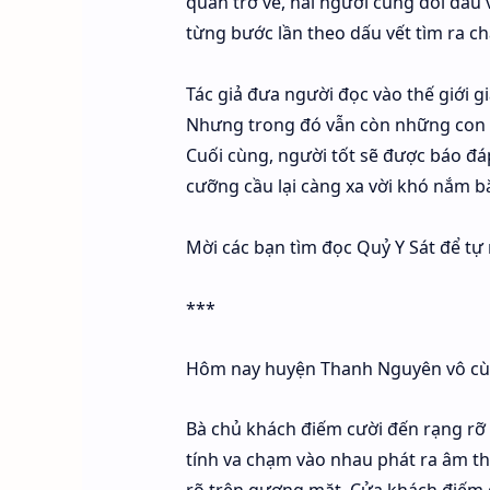
quan trở về, hai người cùng đối đầu
từng bước lần theo dấu vết tìm ra ch
Tác giả đưa người đọc vào thế giới 
Nhưng trong đó vẫn còn những con ng
Cuối cùng, người tốt sẽ được báo đáp,
cưỡng cầu lại càng xa vời khó nắm bắ
Mời các bạn tìm đọc Quỷ Y Sát để tự
***
Hôm nay huyện Thanh Nguyên vô cùn
Bà chủ khách điếm cười đến rạng rỡ x
tính va chạm vào nhau phát ra âm th