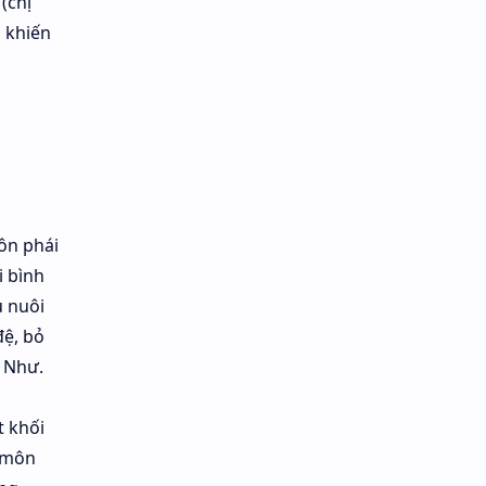
(chị
, khiến
ôn phái
i bình
ủ nuôi
đệ, bỏ
 Như.
t khối
ỷ môn