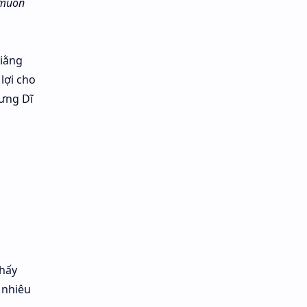
 muốn
giằng
lợi cho
ưng Dĩ
thấy
 nhiêu