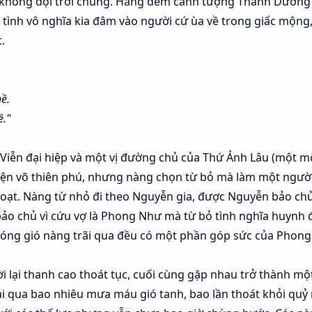
 không đội trời chung. Hằng đêm cảnh tượng Thanh Dương 
 tình vô nghĩa kia đâm vào người cứ ùa về trong giấc mộng
.
ề.
ề."
ô Viễn đại hiệp và một vị đường chủ của Thứ Ảnh Lâu (một m
luyện võ thiên phú, nhưng nàng chọn từ bỏ mà làm một ngườ
đoạt. Nàng từ nhỏ đi theo Nguyễn gia, được Nguyễn bảo ch
 bảo chủ vì cứu vợ là Phong Như mà từ bỏ tình nghĩa huynh 
sóng gió nàng trãi qua đều có một phần góp sức của Phong
 lại thanh cao thoát tục, cuối cùng gặp nhau trở thành mộ
ải qua bao nhiêu mưa máu gió tanh, bao lần thoát khỏi qu