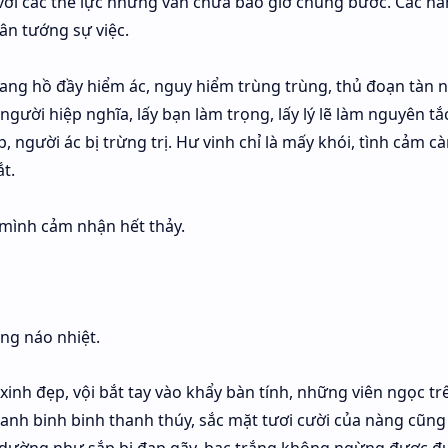
 với các thế lực nhưng vẫn chưa bao giờ chùng bước. Các n
ân tướng sự việc.
giang hồ đầy hiểm ác, nguy hiểm trùng trùng, thủ đoạn tàn 
ười hiệp nghĩa, lấy bạn làm trọng, lấy lý lẽ làm nguyên tắ
 người ác bị trừng trị. Hư vinh chỉ là mấy khói, tình cảm c
t.
 mình cảm nhận hết thảy.
g náo nhiệt.
inh đẹp, vội bắt tay vào khẩy bàn tính, những viên ngọc tr
anh binh binh thanh thúy, sắc mặt tươi cười của nàng cũng