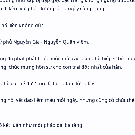
 dường như sắp bị đạp gãy, bạc trắng không ngừng được đ
u đi kèm với phân lượng càng ngày càng nặng.
 nối liền không dứt.
tử phủ Nguyễn Gia - Nguyễn Quân Viêm.
g đã phát phát thiệp mời, mời các giang hồ hiệp sĩ bên ng
g, chúc mừng hôn sự cho con trai độc nhất của hắn.
 hồ có thể được nói là tiếng tăm lừng lẫy.
iang hồ, vết đao liếm máu mỗi ngày, nhưng cũng có chút thế
hồ kết luận như một pháo đài ba tầng.