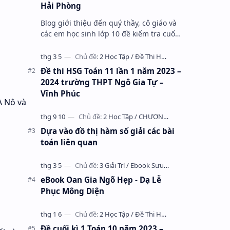
Hải Phòng
Blog giới thiệu đến quý thầy, cô giáo và
các em học sinh lớp 10 đề kiểm tra cuối
học kỳ 1 môn Toán 10 năm học 2023 –
2024 trường THPT Nhữ Văn Lan, th…
Đề thi HSG Toán 11 lần 1 năm 2023 –
2024 trường THPT Ngô Gia Tự –
Vĩnh Phúc
A Nô và
Dựa vào đồ thị hàm số giải các bài
toán liên quan
eBook Oan Gia Ngõ Hẹp - Dạ Lễ
Phục Mông Diện
Đề cuối kì 1 Toán 10 năm 2023 –