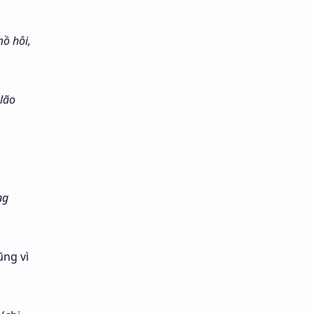
ồ hôi,
lão
ng
ũng vì