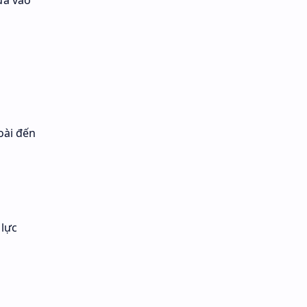
ưa vào
oài đến
 lực