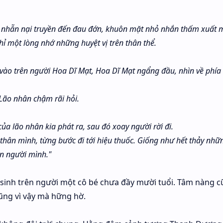
ể nhẫn nại truyền đến đau đớn, khuôn mặt nhỏ nhắn thấm xuất m
chỉ một lòng nhớ những huyệt vị trên thân thể.
o trên người Hoa Dĩ Mạt, Hoa Dĩ Mạt ngẩng đầu, nhìn về phía 
Lão nhân chậm rãi hỏi.
 của lão nhân kia phát ra, sau đó xoay người rời đi.
thân mình, từng bước đi tới hiệu thuốc. Giống như hết thảy nhữ
ên người mình."
sinh trên người một cô bé chưa đầy mười tuổi. Tâm nàng c
cũng vì vậy mà hững hờ.