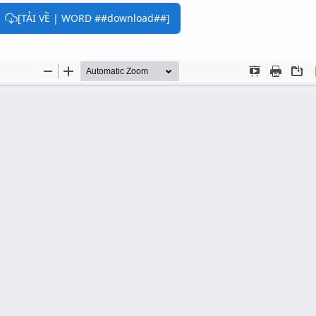
[TẢI VỀ | WORD ##download##]