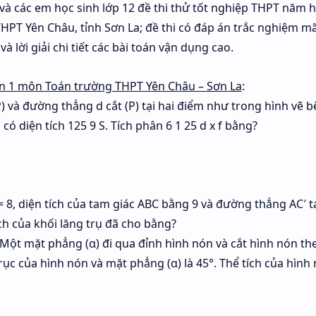
o và các em học sinh lớp 12 đề thi thử tốt nghiệp THPT năm 
HPT Yên Châu, tỉnh Sơn La; đề thi có đáp án trắc nghiệm m
à lời giải chi tiết các bài toán vận dụng cao.
lần 1 môn Toán trường THPT Yên Châu – Sơn La
:
P) và đường thẳng d cắt (P) tại hai điểm như trong hình vẽ bê
có diện tích 125 9 S. Tích phân 6 1 25 d x f bằng?
= 8, diện tích của tam giác ABC bằng 9 và đường thẳng AC′ t
ch của khối lăng trụ đã cho bằng?
 Một mặt phẳng (α) đi qua đỉnh hình nón và cắt hình nón t
trục của hình nón và mặt phẳng (α) là 45°. Thể tích của hình