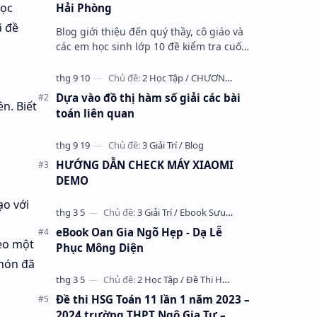
học
Hải Phòng
ã đề
Blog giới thiệu đến quý thầy, cô giáo và
các em học sinh lớp 10 đề kiểm tra cuối
học kỳ 1 môn Toán 10 năm học 2023 –
2024 trường THPT Nhữ Văn Lan, th…
Dựa vào đồ thị hàm số giải các bài
n. Biết
toán liên quan
HƯỚNG DẪN CHECK MÁY XIAOMI
DEMO
ạo với
eBook Oan Gia Ngõ Hẹp - Dạ Lễ
heo một
Phục Mông Diện
 nón đã
Đề thi HSG Toán 11 lần 1 năm 2023 –
2024 trường THPT Ngô Gia Tự –