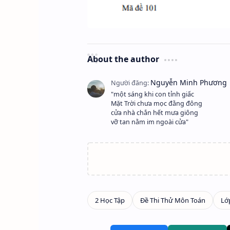
About the author
"một sáng khi con tỉnh giấc
Mặt Trời chưa mọc đằng đông
cửa nhà chắn hết mưa giông
vỡ tan nằm im ngoài cửa"