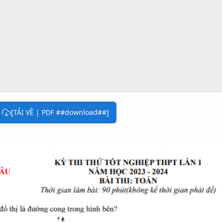
[TẢI VỀ | PDF ##download##]