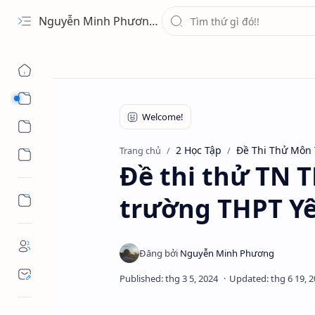
Nguyễn Minh Phương - Blog Chia sẻ Kiến thức Chứng khoán & Tài liệu Toán học
1 Ứng Dụng
2 Học Tập
2 Học Tập
Đề Thi Thử Môn
Trang chủ
3 Giải Trí
Đề thi thử TN 
trường THPT Yê