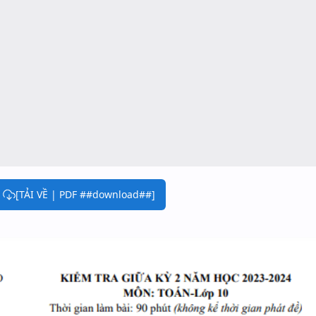
[TẢI VỀ | PDF ##download##]