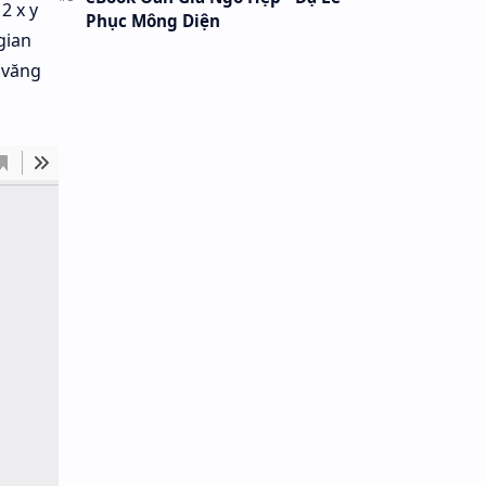
2 x y
Phục Mông Diện
gian
 văng