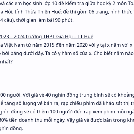
o và các em học sinh lớp 10 đề kiểm tra giữa học kỳ 2 môn T
 Hội, tỉnh Thừa Thiên Huế; đề thi gồm 06 trang, hình thức
4 câu), thời gian làm bài 90 phút.
2023 – 2024 trường THPT Gia Hội – TT Huế
:
a Việt Nam từ năm 2015 đến năm 2020 với y tại x năm với x 
ởi bảng dưới đây. Ta có y hàm số của x. Cho biết năm nào
 nhất?
00 người. Với giá vé 40 nghìn đồng trung bình sẽ có khoản
 tăng số lượng vé bán ra, rạp chiếu phim đã khảo sát thị 
nghìn đồng sẽ có thêm 100 người đến rạp xem phim mỗi ngày
30% tiền doanh thu mỗi ngày. Vậy giá vé được bán trong k
ghìn đồng.