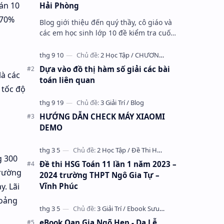
oán 10
Hải Phòng
 70%
Blog giới thiệu đến quý thầy, cô giáo và
các em học sinh lớp 10 đề kiểm tra cuối
học kỳ 1 môn Toán 10 năm học 2023 –
2024 trường THPT Nhữ Văn Lan, th…
Dựa vào đồ thị hàm số giải các bài
là các
toán liên quan
 tốc độ
HƯỚNG DẪN CHECK MÁY XIAOMI
DEMO
g 300
Đề thi HSG Toán 11 lần 1 năm 2023 –
trường
2024 trường THPT Ngô Gia Tự –
. Lãi
Vĩnh Phúc
hoảng
eBook Oan Gia Ngõ Hẹp - Dạ Lễ