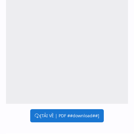
[TẢI VỀ | PDF ##download##]