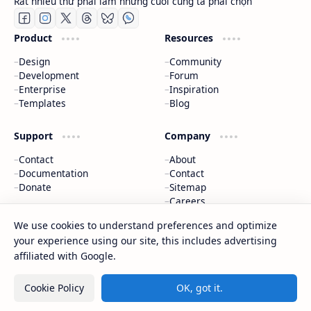
Rất nhiều thứ phải làm nhưng cuối cùng ta phải chọn
Product
Resources
Design
Community
Development
Forum
Enterprise
Inspiration
Templates
Blog
Support
Company
Contact
About
Documentation
Contact
Donate
Sitemap
Careers
We use cookies to understand preferences and optimize
2026
‧
©
your experience using our site, this includes advertising
Nguyễn Minh Phương - Blog Chia sẻ Kiến thức Chứng khoán & Tài 
affiliated with Google.
‧ All rights reserved.
Cookie Policy
OK, got it.