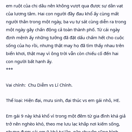
em ruột của chị dâu nên không vượt qua được sự dằn vạt
của lương tâm. Hai con người đầy đau khổ ấy cùng mất
người thân trong một ngày, ba vụ tự sát cùng diễn ra trong
một ngày gây chấn động cả toàn thành phố. Từ cái ngày
định mệnh ấy những tưởng đã đặt dấu chấm hết cho cuộc
sống của họ rồi, nhưng thật may họ đã tìm thấy nhau trên
biển khơi, thật may vì ông trời vẫn còn chiếu cố đến hai
con người bất hạnh ấy.
***
Vai chính: Chu Diễm vs Lí Chính.
Thể loại: Hiện đại, mưu sinh, đại thúc vs em gái nhỏ, HE.
Em gái 9 này khá khổ vì trong một đêm từ gia đình khá giả
trở nên nghèo khó, theo mẹ lưu lạc khắp nơi kiếm sống,
nhưng được cái em 9 khá tự lập, gặp chuyện cũng bình