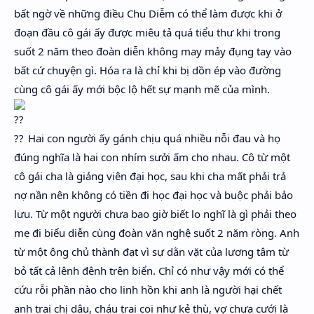
bất ngờ về những điều Chu Diễm có thể làm được khi ở
đoạn đầu cô gái ấy được miêu tả quá tiểu thư khi trong
suốt 2 năm theo đoàn diễn không may mảy đụng tay vào
bất cứ chuyện gì. Hóa ra là chỉ khi bị dồn ép vào đường
cùng cô gái ấy mới bộc lộ hết sự mạnh mẽ của mình.
Hai con người ấy gánh chịu quá nhiều nỗi đau và họ
đúng nghĩa là hai con nhím sưởi ấm cho nhau. Cô từ một
cô gái cha là giảng viên đại học, sau khi cha mất phải trả
nợ nần nên không có tiền đi học đại học và buộc phải bảo
lưu. Từ một người chưa bao giờ biết lo nghĩ là gì phải theo
mẹ đi biểu diễn cùng đoàn văn nghệ suốt 2 năm ròng. Anh
từ một ông chủ thành đạt vì sự dằn vặt của lương tâm từ
bỏ tất cả lênh đênh trên biển. Chỉ có như vậy mới có thể
cứu rỗi phần nào cho linh hồn khi anh là người hại chết
anh trai chị dâu, cháu trai coi như kẻ thù, vợ chưa cưới là