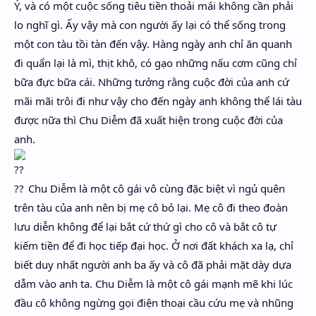
Ý, và có một cuộc sống tiêu tiền thoải mái không cần phải
lo nghĩ gì. Ấy vậy mà con người ấy lại có thể sống trong
một con tàu tồi tàn đến vậy. Hàng ngày anh chỉ ăn quanh
đi quẩn lại là mì, thịt khô, có gạo những nấu cơm cũng chỉ
bữa đực bữa cái. Những tưởng rằng cuộc đời của anh cứ
mãi mãi trôi đi như vậy cho đến ngày anh không thể lái tàu
được nữa thì Chu Diễm đã xuất hiện trong cuộc đời của
anh.
Chu Diễm là một cô gái vô cùng đặc biệt vì ngủ quên
trên tàu của anh nên bị mẹ cô bỏ lại. Mẹ cô đi theo đoàn
lưu diễn không để lại bắt cứ thứ gì cho cô và bắt cô tự
kiếm tiền để đi học tiếp đại học. Ở nơi đất khách xa lạ, chỉ
biết duy nhất người anh ba ấy và cô đã phải mặt dày dựa
dẫm vào anh ta. Chu Diễm là một cô gái mạnh mẽ khi lúc
đầu cô không ngừng gọi điện thoại cầu cứu mẹ và nhũng