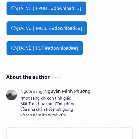
[TẢI VỀ | EPUB ##download##]
[TẢI VỀ | MOBI ##download##]
[TẢI VỀ | PDF ##download##]
About the author
"một sáng khi con tỉnh giấc
Mặt Trời chưa mọc đằng đông
cửa nhà chắn hết mưa giông
vỡ tan nằm im ngoài cửa"