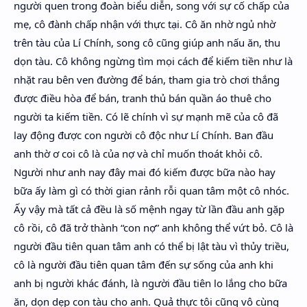
người quen trong đoàn biểu diễn, song với sự cố chấp của
mẹ, cô đành chấp nhận với thực tại. Cô ăn nhờ ngủ nhờ
trên tàu của Lí Chính, song cô cũng giúp anh nấu ăn, thu
dọn tàu. Cô không ngừng tìm mọi cách để kiếm tiền như là
nhặt rau bên ven đường để bán, tham gia trò chơi thắng
được điều hòa để bán, tranh thủ bán quần áo thuê cho
người ta kiếm tiền. Có lẽ chính vì sự mạnh mẽ của cô đã
lay động được con người cô độc như Lí Chính. Ban đầu
anh thờ ơ coi cô là của nợ và chỉ muốn thoát khỏi cô.
Người như anh nay đây mai đó kiếm được bữa nào hay
bữa ấy làm gì có thời gian rảnh rỗi quan tâm một cô nhóc.
Ấy vậy mà tất cả đều là số mệnh ngay từ lần đầu anh gặp
cô rồi, cô đã trở thành “con nợ” anh không thể vứt bỏ. Cô là
người đầu tiên quan tâm anh có thể bị lật tàu vì thủy triều,
cô là người đầu tiên quan tâm đến sự sống của anh khi
anh bị người khác đánh, là người đầu tiên lo lắng cho bữa
ăn, dọn dẹp con tàu cho anh. Quả thực tôi cũng vô cùng