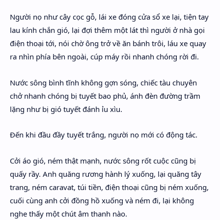
Người nọ như cây cọc gỗ, lái xe đóng cửa sổ xe lại, tiện tay
lau kính chắn gió, lại đợi thêm một lát thì người ở nhà gọi
điện thoại tới, nói chờ ông trở về ăn bánh trôi, láu xe quay
ra nhìn phía bên ngoài, cúp máy rồi nhanh chóng rời đi.
Nước sông bình tĩnh không gợn sóng, chiếc tàu chuyên
chở nhanh chóng bị tuyết bao phủ, ánh đèn đường trầm
lặng như bị gió tuyết đánh ỉu xìu.
Đến khi đầu đầy tuyết trắng, người nọ mới có động tác.
Cởi áo gió, ném thật mạnh, nước sông rốt cuộc cũng bị
quấy rầy. Anh quăng rương hành lý xuống, lại quăng tây
trang, ném caravat, túi tiền, điện thoại cũng bị ném xuống,
cuối cùng anh cởi đồng hồ xuống và ném đi, lại không
nghe thấy một chút âm thanh nào.