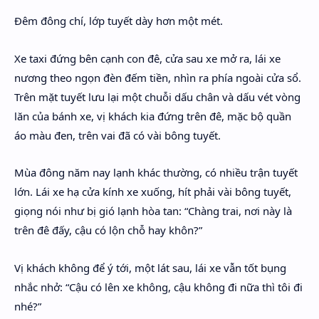
Đêm đông chí, lớp tuyết dày hơn một mét.
Xe taxi đứng bên cạnh con đê, cửa sau xe mở ra, lái xe
nương theo ngọn đèn đếm tiền, nhìn ra phía ngoài cửa sổ.
Trên mặt tuyết lưu lại một chuỗi dấu chân và dấu vét vòng
lăn của bánh xe, vị khách kia đứng trên đê, mặc bộ quần
áo màu đen, trên vai đã có vài bông tuyết.
Mùa đông năm nay lạnh khác thường, có nhiều trận tuyết
lớn. Lái xe hạ cửa kính xe xuống, hít phải vài bông tuyết,
giọng nói như bị gió lạnh hòa tan: “Chàng trai, nơi này là
trên đê đấy, cậu có lộn chỗ hay khôn?”
Vị khách không để ý tới, một lát sau, lái xe vẫn tốt bụng
nhắc nhở: “Cậu có lên xe không, cậu không đi nữa thì tôi đi
nhé?”