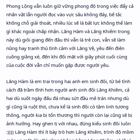
Phong Lộng vẫn luôn giữ vững phong độ trong việc đẩy cả
nhân vật lẫn người đọc vào vực sâu không đáy, bế tắc
không chỗ giải thoát, nhiều lúc sẽ là bất lực không thể làm
gì khác ngoài chấp nhận. Lăng Hàm và Lăng Khiêm trong
này dù giỏi giang đến đâu thì vẫn là trẻ con, vẫn sẽ làm
nũng hay tranh thủ tình cảm với Lăng Vệ, yêu đến điên
cuồng giằng xé, đến khi đối mặt với giây phút cuối cùng
của cuộc đời vẫn chỉ muốn gặp được người yêu.
Lăng Hàm là em trai trong hai anh em sinh đôi, từ bé tính
cách đã trầm tĩnh hơn người anh sinh đôi Lăng Khiêm, cả
hai dù suốt ngày đấu đá nhau sứt đầu mẻ trán nhưng dù
gì cũng là ruột thịt, chưa kể là sinh đôi có tâm linh tương
thông, người kia bị tổn thương thì người còn lại cũng sẽ bị
ảnh hưởng. Hay ghen tị với nhau, đúng kiểu sinh đôi luôn
:)))) Lăng Hàm thì ít bày trò hơn Lăng Khiêm, trình độ mồm