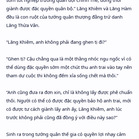
sớm tốt nghiệp trường quân đội Chinh Thế, đồng thời
giành được đặc quyền quân bộ.” Lăng Khiêm và Lăng Hàm
đều là con ruột của tướng quân thượng đẳng trứ danh
Lăng Thừa Vân.
“Lăng Khiêm, anh không phải đang ghen tị đi?”
“Ghen tị? Cậu chẳng qua là một thằng nhóc ngu ngốc vì có
thể dùng đặc quyền sớm một chút thu anh trai vào tay nên
tham dự cuộc thi không đếm xỉa sống chết mà thôi.”
“Anh cũng đưa ra đơn xin, chỉ là không lấy được phê chuẩn
thôi. Người có thể có được đặc quyền bảo hộ anh trai, mới
có được tư cách giành lấy anh ấy, Lăng Khiêm, anh lúc
trước không phải cũng đã đồng ý với điều này sao?”
Sinh ra trong tướng quân thế gia có quyền lợi nhạy cảm