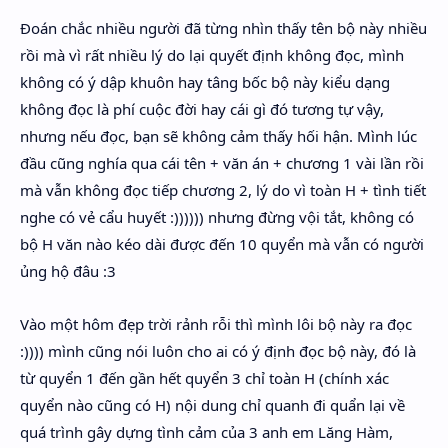
Đoán chắc nhiều người đã từng nhìn thấy tên bộ này nhiều
rồi mà vì rất nhiều lý do lại quyết định không đọc, mình
không có ý dập khuôn hay tâng bốc bộ này kiểu dạng
không đọc là phí cuộc đời hay cái gì đó tương tự vậy,
nhưng nếu đọc, bạn sẽ không cảm thấy hối hận. Mình lúc
đầu cũng nghía qua cái tên + văn án + chương 1 vài lần rồi
mà vẫn không đọc tiếp chương 2, lý do vì toàn H + tình tiết
nghe có vẻ cẩu huyết :)))))) nhưng đừng vội tắt, không có
bộ H văn nào kéo dài được đến 10 quyển mà vẫn có người
ủng hộ đâu :3
Vào một hôm đẹp trời rảnh rỗi thì mình lôi bộ này ra đọc
:)))) mình cũng nói luôn cho ai có ý định đọc bộ này, đó là
từ quyển 1 đến gần hết quyển 3 chỉ toàn H (chính xác
quyển nào cũng có H) nội dung chỉ quanh đi quẩn lại về
quá trình gây dựng tình cảm của 3 anh em Lăng Hàm,