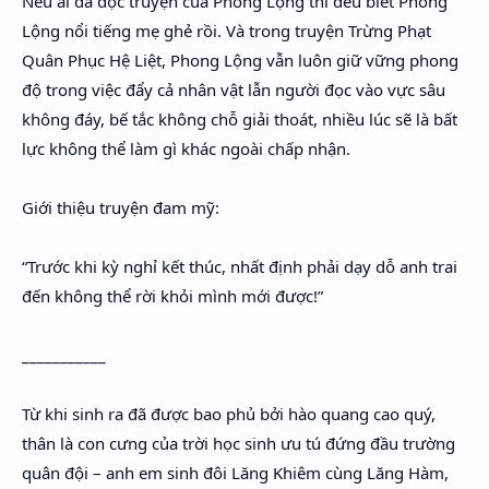
Nếu ai đã đọc truyện của Phong Lộng thì đều biết Phong
Hidden Menu
Lộng nổi tiếng mẹ ghẻ rồi. Và trong truyện Trừng Phạt
Quân Phục Hệ Liệt, Phong Lộng vẫn luôn giữ vững phong
Hidden Menu
độ trong việc đẩy cả nhân vật lẫn người đọc vào vực sâu
không đáy, bế tắc không chỗ giải thoát, nhiều lúc sẽ là bất
lực không thể làm gì khác ngoài chấp nhận.
Giới thiệu truyện đam mỹ:
“Trước khi kỳ nghỉ kết thúc, nhất định phải dạy dỗ anh trai
đến không thể rời khỏi mình mới được!”
___________
Từ khi sinh ra đã được bao phủ bởi hào quang cao quý,
thân là con cưng của trời học sinh ưu tú đứng đầu trường
quân đội – anh em sinh đôi Lăng Khiêm cùng Lăng Hàm,