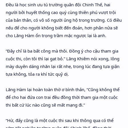
Đều là học sinh ưu tú trường quân đội Chinh Thế, hai
người bởi huyết thống cao quý cùng thiên phú vượt trội
của bản thân, có vô số người ủng hộ trong trường. Có điều
nếu để cho người không biết đến đoán, hơn phân nửa sẽ
cho Lăng Hàm ổn trọng trầm mặc ngược lại là anh.
“Đây chỉ là ba bất công mà thôi. Đồng ý cho cậu tham gia
cuộc thi, còn tôi thì lại gạt bỏ.” Lăng Khiêm nói xong, lông
mày duyên dáng nhăn lại rất nhẹ, trong lúc đang tựa giận
tựa không, tỏa ra khí tức quỷ dị.
Lăng Hàm lại hoàn toàn thờ ơ bình thản, “Cũng không thể
để cho hai đứa con trai đều đồng thời tham gia một cuộc
thi bất cứ lúc nào cũng sẽ mất mạng đi.”
“Hừ, đấy cũng là một cuộc thi sau khi thông qua có thể