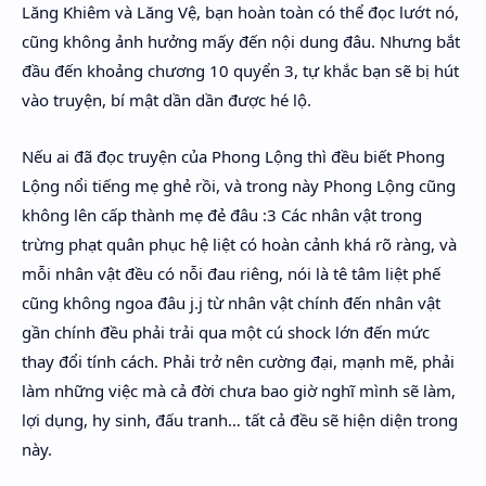
Lăng Khiêm và Lăng Vệ, bạn hoàn toàn có thể đọc lướt nó,
cũng không ảnh hưởng mấy đến nội dung đâu. Nhưng bắt
đầu đến khoảng chương 10 quyển 3, tự khắc bạn sẽ bị hút
vào truyện, bí mật dần dần được hé lộ.
Nếu ai đã đọc truyện của Phong Lộng thì đều biết Phong
Lộng nổi tiếng mẹ ghẻ rồi, và trong này Phong Lộng cũng
không lên cấp thành mẹ đẻ đâu :3 Các nhân vật trong
trừng phạt quân phục hệ liệt có hoàn cảnh khá rõ ràng, và
mỗi nhân vật đều có nỗi đau riêng, nói là tê tâm liệt phế
cũng không ngoa đâu j.j từ nhân vật chính đến nhân vật
gần chính đều phải trải qua một cú shock lớn đến mức
thay đổi tính cách. Phải trở nên cường đại, mạnh mẽ, phải
làm những việc mà cả đời chưa bao giờ nghĩ mình sẽ làm,
lợi dụng, hy sinh, đấu tranh… tất cả đều sẽ hiện diện trong
này.