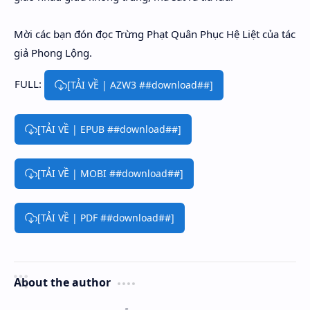
Mời các bạn đón đọc Trừng Phạt Quân Phục Hệ Liệt của tác
giả Phong Lộng.
FULL:
[TẢI VỀ | AZW3 ##download##]
[TẢI VỀ | EPUB ##download##]
[TẢI VỀ | MOBI ##download##]
[TẢI VỀ | PDF ##download##]
About the author