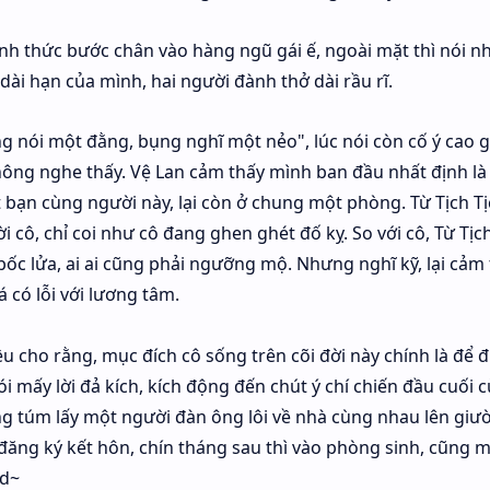
ính thức bước chân vào hàng ngũ gái ế, ngoài mặt thì nói nh
ài hạn của mình, hai người đành thở dài rầu rĩ.
g nói một đằng, bụng nghĩ một nẻo", lúc nói còn cố ý cao 
không nghe thấy. Vệ Lan cảm thấy mình ban đầu nhất định là
 bạn cùng người này, lại còn ở chung một phòng. Từ Tịch Tịc
 cô, chỉ coi như cô đang ghen ghét đố kỵ. So với cô, Từ Tịch
ốc lửa, ai ai cũng phải ngưỡng mộ. Nhưng nghĩ kỹ, lại cảm
 có lỗi với lương tâm.
 cho rằng, mục đích cô sống trên cõi đời này chính là để 
i mấy lời đả kích, kích động đến chút ý chí chiến đầu cuối 
ng túm lấy một người đàn ông lôi về nhà cùng nhau lên giư
 đăng ký kết hôn, chín tháng sau thì vào phòng sinh, cũng 
qd~