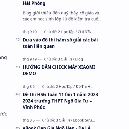
Hải Phòng
Blog giới thiệu đến quý thầy, cô giáo và
các em học sinh lớp 10 đề kiểm tra cuối
học kỳ 1 môn Toán 10 năm học 2023 –
2024 trường THPT Nhữ Văn Lan, th…
Dựa vào đồ thị hàm số giải các bài
toán liên quan
rong
HƯỚNG DẪN CHECK MÁY XIAOMI
DEMO
Đề thi HSG Toán 11 lần 1 năm 2023 –
2024 trường THPT Ngô Gia Tự –
Vĩnh Phúc
được
eBook Oan Gia Ngõ Hẹp - Dạ Lễ