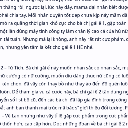
n thắng rồi, ngược lại, lúc này đây, mama đại nhân biết đượ
ị phải chia tay. Mối nhân duyên tốt đẹp chưa kịp nảy mầm đã 
mở ra quãng thời gian khổ cực cho bà chị gái ế 1, gặp toàn
ột lần dùng máy tính công ty làm chân lý cao cả của hủ n
tài tuấn. Nhưng mà lại không, anh này rất rất cực phẩm, q
ện, nhưng yên tâm là kết cho gái ế 1 HE nhé.
 2 – Từ Tịch. Bà chị gái ế này muốn nhan sắc có nhan sắc, 
nữ cường có nữ cường, muốn dịu dàng thục nữ cũng có luô
ất kén chọn, đã vậy còn thay bồ như thay áo đến độ quên luô
luôn. Để tham gia vụ cá cược này, bà chị gái ế 2 tận dụng 
yển sổ list bồ cũ, đến các bà chị đã lập gia đình trong công
bắt anh bạn thanh mai trúc mã bác sĩ giới thiệu đối tượng. P
 1 – Vệ Lan nhưng như vậy tỉ lệ gặp cực phẩm trong cực ph
độ thốn hơn, cao cấp hơn. Đọc những đoạn về bà chị gái ế 2 