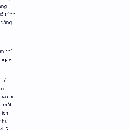
rong
á trình
ễ dàng
êm chỉ
A ngày
thì
có
bà chị
em mắt
lịch
nhu,
4, 5