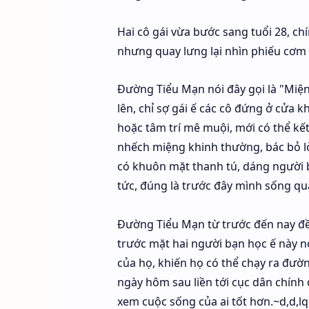
Hai cô gái vừa bước sang tuổi 28, ch
nhưng quay lưng lại nhìn phiếu cơm d
Đường Tiểu Mạn nói đây gọi là "Miện
lên, chỉ sợ gái ế các cô đứng ở cửa 
hoặc tâm trí mê muội, mới có thể kết
nhếch miệng khinh thường, bác bỏ lời
có khuôn mặt thanh tú, dáng người b
tức, đúng là trước đây mình sống quá
Đường Tiểu Mạn từ trước đến nay đều
trước mặt hai người bạn học ế này nó
của họ, khiến họ có thể chạy ra đườ
ngày hôm sau liền tới cục dân chính
xem cuộc sống của ai tốt hơn.~d,d,l