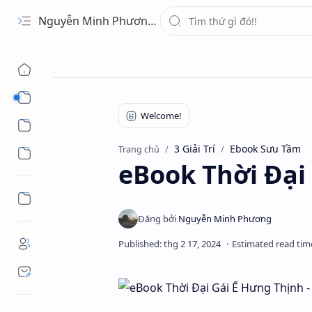
Nguyễn Minh Phương - Blog Chia sẻ Kiến thức Chứng khoán & Tài liệu Toán học
1 Ứng Dụng
2 Học Tập
3 Giải Trí
Ebook Sưu Tầm
Trang chủ
3 Giải Trí
eBook Thời Đại 