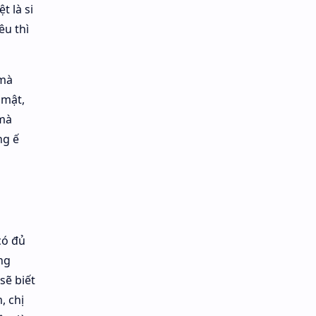
t là si
êu thì
mà
 mật,
 mà
ng ế
có đủ
ng
sẽ biết
, chị