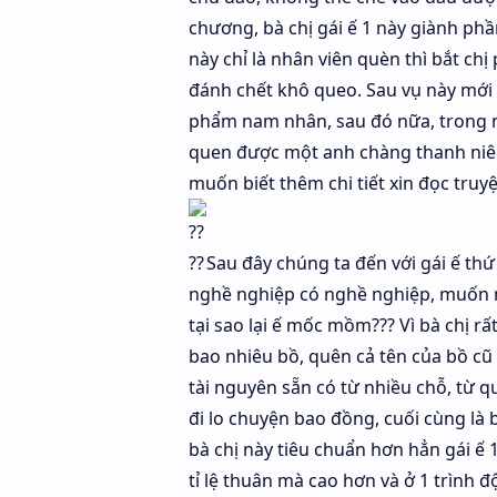
chương, bà chị gái ế 1 này giành phầ
này chỉ là nhân viên quèn thì bắt ch
đánh chết khô queo. Sau vụ này mới 
phẩm nam nhân, sau đó nữa, trong m
quen được một anh chàng thanh niên 
muốn biết thêm chi tiết xin đọc truy
Sau đây chúng ta đến với gái ế thứ
nghề nghiệp có nghề nghiệp, muốn 
tại sao lại ế mốc mồm??? Vì bà chị r
bao nhiêu bồ, quên cả tên của bồ cũ 
tài nguyên sẵn có từ nhiều chỗ, từ qu
đi lo chuyện bao đồng, cuối cùng là 
bà chị này tiêu chuẩn hơn hẳn gái ế
tỉ lệ thuân mà cao hơn và ở 1 trình 