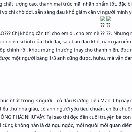
g chất lượng cao, thanh mai trúc mã, nhân phẩm tốt, đặc biệ
i vợ chỉ chờ đợi, sẵn sàng đau khổ giảm cân vì người mình y
SAO??? Chị không cần thì cho em đi, cho em nè
. Nhưng 
hanh niên si tình của thời đại, sau bao đau khổ, nằm gai nếm
lốp chính rồi, khóc mừng thương thay cho thanh niên, đọc
được một người bằng 1/3 anh cũng được, huhu, mà vẫn đa
húc nhất trong 3 người – cô dâu Đường Tiểu Mạn. Chị này 
tiểu thư nhà giàu, có anh người yêu tiêu chuẩn, chiều chuộ
ÔNG PHẢI NHƯ VẬY. Tại sao thì đọc đến cuối truyện bà con 
thì cũng không hẳn là đã ngu ngốc, mỗi người mỗi quan điểm