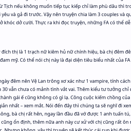
Từ Tịch nếu không muốn tiếp tục kiếp chỉ làm phù dâu thì t
êu và gả đi trước. Vậy nên truyện chia làm 3 couples và qu
dở khóc dở cười. Thực ra khi đọc truyện, những FA có thể d
y đích thị là 1 trạch nữ kiêm hủ nữ chính hiệu, bà chị đêm đ
đam mỹ. Có thể nói chị này là đại diện tiêu biểu nhất của F
 ngày đêm nên Vệ Lan trông xơ xác như 1 vampire, tính cách 
30 vẫn chưa có mảnh tình vắt vai. Thêm kiểu tư tưởng chỉ 
 thành gái ế cũng không có gì lạ. Công cuộc kiếm chồng của 
giản nhất – xem mắt. Nói đến đây thì chúng ta sẽ nghĩ đi x
ông, bà chị rất hên, ngay lần đầu đã vớ được 1 anh tuấn tú, 
 cũng ổn định, thêm nữa anh này cư xử với chị cũng rất ôn 
 Nhưng không, vậy thì truyện sẽ kết thúc cái rụp khi được 