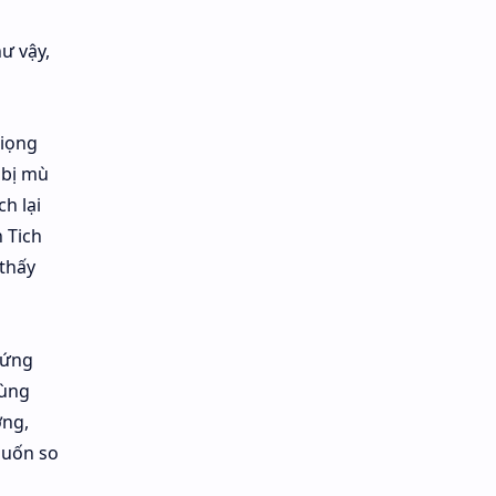
ư vậy,
giọng
 bị mù
h lại
 Tich
 thấy
đứng
cùng
ờng,
muốn so