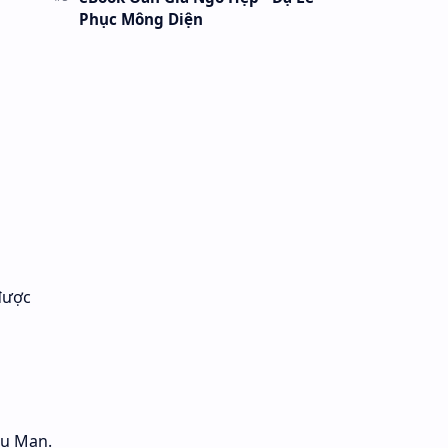
Phục Mông Diện
được
ểu Mạn.