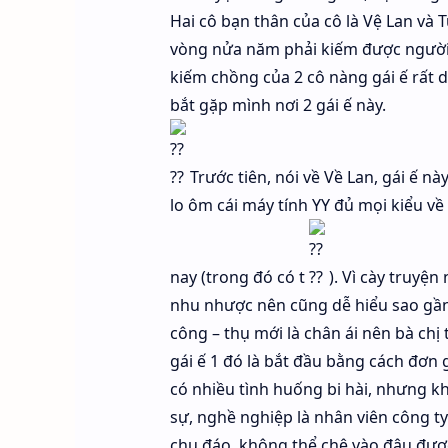
Hai cô bạn thân của cô là Vệ Lan và 
vòng nửa năm phải kiếm được người y
kiếm chồng của 2 cô nàng gái ế rất 
bắt gặp mình nơi 2 gái ế này.
Trước tiên, nói về Về Lan, gái ế nà
lo ôm cái máy tính YY đủ mọi kiểu về 
nay (trong đó có t
). Vì cày truyện
nhu nhược nên cũng dễ hiểu sao gần 
công – thụ mới là chân ái nên bà chị
gái ế 1 đó là bắt đầu bằng cách đơn 
có nhiều tình huống bi hài, nhưng kh
sự, nghề nghiệp là nhân viên công ty
chu đáo, không thể chê vào đâu được.