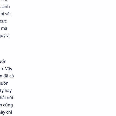
c anh
bị sét
 cực
ữ mà
uý vị
muốn
n. Vậy
n đã có
nguồn
 ty hay
hải nói
ẩm cũng
này chỉ