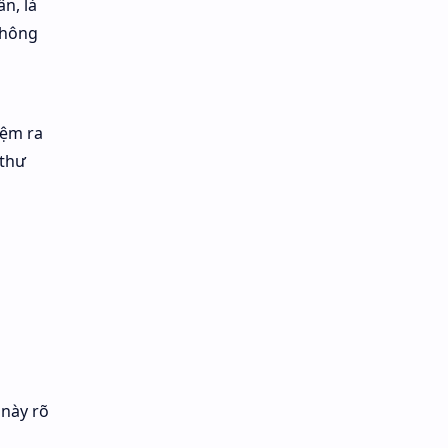
n, là
 không
iệm ra
 thư
 này rõ