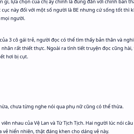
n gì, lựa chọn của chị ấy chính là đúng đắn với chính bản thâ
ết cục này đối với một số người là BE nhưng cứ sống tốt thì
ả mọi người.
ủa 3 cô gái trẻ, người đọc có thể tìm thấy bản thân và ngh
 nhân rất thiết thực. Ngoài ra tình tiết truyện đọc cũng hài,
t hơi bị cụt.
hừa, chưa từng nghe nói qua phụ nữ cũng có thể thừa.
g viên nhau của Vệ Lan và Từ Tịch Tịch. Hai người lúc nói câu
ra vẻ hiển nhiên, thật đáng khen cho dáng vẻ này.