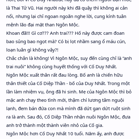
là Thai Tử Vũ. Hai người này khi đã quậy thì không ai cản
nổi, nhưng lại chỉ ngoan ngoãn nghe lời, cung kính tuân
mệnh lão đại mặt than Ngôn Mộc.
Khoan đã!!! Gì cơ??? Anh trai??? Hố này được cam đoan
bao sủng bao ngọt mà? Có bị lọt nhầm sang ổ máu cún,
loạn luân gì không vậy?!
Chắc chắn là không! Vì Ngôn Mộc, suy đến cùng chỉ là “anh
trai nuôi” không cùng huyết thống với Cố Duy Nhất.
Ngôn Mộc xuất thân rất đau lòng. Bố anh là chiến hữu
thân thiết của Cố Diệp Thần - bố của Duy Nhất. Trong một
lần làm nhiệm vụ, ông đã hi sinh. Mẹ của Ngôn Mộc thì bỏ
mặc anh chạy theo tình mới, thậm chí lương tâm nguội
lạnh, đem bán đứa con mà mình đã dứt gan dứt ruột sinh
ra là anh. Sau đó, Cố Diệp Thần nhận nuôi Ngôn Mộc, đưa
anh trở thành một thành viên nhỏ của Cố gia.
Ngôn Mộc hơn Cố Duy Nhất 10 tuổi. Năm ấy, anh được