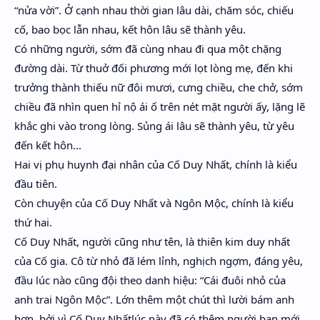
“nửa vời”. Ở cạnh nhau thời gian lâu dài, chăm sóc, chiếu
cố, bao bọc lẫn nhau, kết hôn lâu sẽ thành yêu.
Có những người, sớm đã cùng nhau đi qua một chặng
đường dài. Từ thuở đối phương mới lọt lòng mẹ, đến khi
trưởng thành thiếu nữ đôi mươi, cưng chiều, che chở, sớm
chiều đã nhìn quen hỉ nộ ái ố trên nét mặt người ấy, lặng lẽ
khắc ghi vào trong lòng. Sủng ái lâu sẽ thành yêu, từ yêu
đến kết hôn...
Hai vị phụ huynh đại nhân của Cố Duy Nhất, chính là kiểu
đầu tiên.
Còn chuyện của Cố Duy Nhất và Ngôn Mộc, chính là kiểu
thứ hai.
Cố Duy Nhất, người cũng như tên, là thiên kim duy nhất
của Cố gia. Cô từ nhỏ đã lém lỉnh, nghịch ngợm, đáng yêu,
đầu lúc nào cũng đội theo danh hiệu: “Cái đuôi nhỏ của
anh trai Ngôn Mộc”. Lớn thêm một chút thì lười bám anh
hơn, bởi vì Cố Duy Nhấtlúc này đã có thêm người bạn mới,