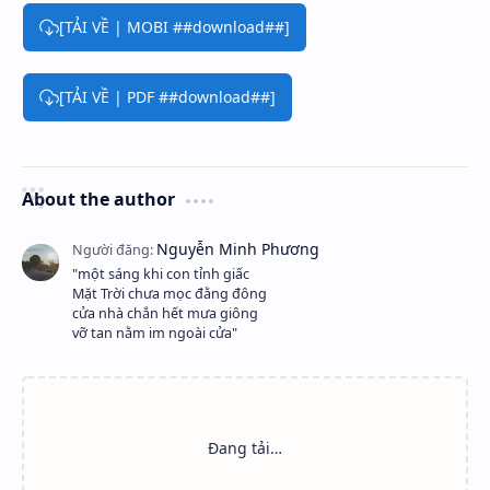
[TẢI VỀ | MOBI ##download##]
[TẢI VỀ | PDF ##download##]
About the author
"một sáng khi con tỉnh giấc
Mặt Trời chưa mọc đằng đông
cửa nhà chắn hết mưa giông
vỡ tan nằm im ngoài cửa"