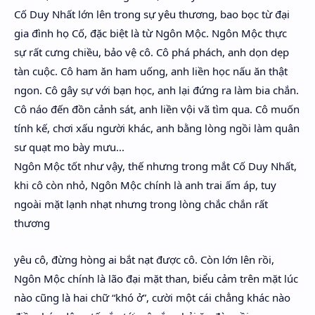
Cố Duy Nhất lớn lên trong sự yêu thương, bao bọc từ đại
gia đình họ Cố, đặc biệt là từ Ngôn Mộc. Ngôn Mộc thực
sự rất cưng chiều, bảo vệ cô. Cô phá phách, anh dọn dẹp
tàn cuộc. Cô ham ăn ham uống, anh liền học nấu ăn thật
ngon. Cô gây sự với bạn học, anh lại đứng ra làm bia chắn.
Cô náo đến đồn cảnh sát, anh liền vội vã tìm qua. Cô muốn
tính kế, chơi xấu người khác, anh bằng lòng ngồi làm quân
sư quạt mo bày mưu...
Ngôn Mộc tốt như vậy, thế nhưng trong mắt Cố Duy Nhất,
khi cô còn nhỏ, Ngôn Mộc chính là anh trai ấm áp, tuy
ngoài mặt lạnh nhạt nhưng trong lòng chắc chắn rất
thương
yêu cô, đừng hòng ai bắt nạt được cô. Còn lớn lên rồi,
Ngôn Mộc chính là lão đại mặt than, biểu cảm trên mặt lúc
nào cũng là hai chữ “khó ở”, cười một cái chẳng khác nào