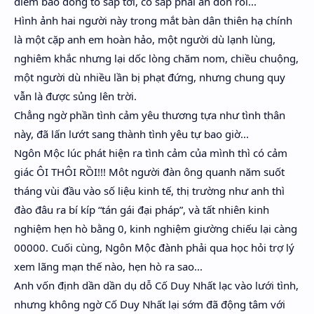
điềm báo dông tố sắp tới, cô sắp phải ăn đòn rồi...
Hình ảnh hai người này trong mắt bàn dân thiên hạ chính
là một cặp anh em hoàn hảo, một người dù lạnh lùng,
nghiêm khắc nhưng lại dốc lòng chăm nom, chiều chuộng,
một người dù nhiều lần bị phạt đứng, nhưng chung quy
vẫn là được sủng lên trời.
Chẳng ngờ phần tình cảm yêu thương tựa như tình thân
này, đã lấn lướt sang thành tình yêu tự bao giờ...
Ngôn Mộc lúc phát hiện ra tình cảm của mình thì có cảm
giác ÔI THÔI RỒI!!! Môt người đàn ông quanh năm suốt
tháng vùi đầu vào số liệu kinh tế, thị trường như anh thì
đào đâu ra bí kíp “tán gái đại pháp”, và tất nhiên kinh
nghiệm hẹn hò bằng 0, kinh nghiệm giường chiếu lại càng
00000. Cuối cùng, Ngôn Mộc đành phải qua học hỏi trợ lý
xem lãng mạn thế nào, hẹn hò ra sao...
Anh vốn định dần dần dụ dỗ Cố Duy Nhất lạc vào lưới tình,
nhưng không ngờ Cố Duy Nhất lại sớm đã động tâm với