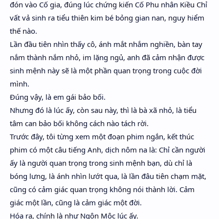
đón vào Cố gia, đúng lúc chứng kiến Cố Phu nhân Kiều Chỉ
vất vả sinh ra tiểu thiên kim bé bỏng gian nan, nguy hiểm
thế nào.
Lần đầu tiên nhìn thấy cô, ánh mắt nhắm nghiền, bàn tay
nắm thành nắm nhỏ, im lặng ngủ, anh đã cảm nhận được
sinh mệnh này sẽ là một phần quan trọng trong cuộc đời
mình.
Đúng vậy, là em gái bảo bối.
Nhưng đó là lúc ấy, còn sau này, thì là bà xã nhỏ, là tiểu
tâm can bảo bối không cách nào tách rời.
Trước đây, tôi từng xem một đoạn phim ngắn, kết thúc
phim có một câu tiếng Anh, dịch nôm na là: Chỉ cần người
ấy là người quan trọng trong sinh mệnh bạn, dù chỉ là
bóng lưng, là ánh nhìn lướt qua, là lần đâu tiên chạm mặt,
cũng có cảm giác quan trọng không nói thành lời. Cảm
giác một lần, cũng là cảm giác một đời.
Hóa ra, chính là như Ngôn Mộc lúc ấy.