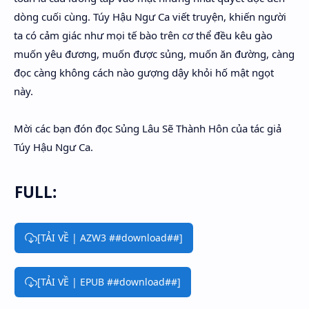
dòng cuối cùng. Túy Hậu Ngư Ca viết truyện, khiến người
ta có cảm giác như mọi tế bào trên cơ thể đều kêu gào
muốn yêu đương, muốn được sủng, muốn ăn đường, càng
đọc càng không cách nào gượng dậy khỏi hố mật ngọt
này.
Mời các bạn đón đọc Sủng Lâu Sẽ Thành Hôn của tác giả
Túy Hậu Ngư Ca.
FULL:
[TẢI VỀ | AZW3 ##download##]
[TẢI VỀ | EPUB ##download##]