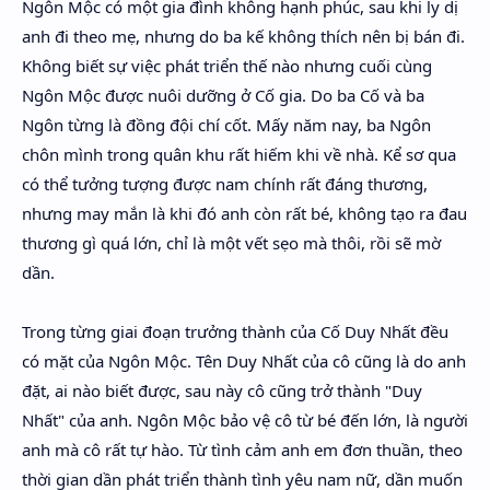
Ngôn Mộc có một gia đình không hạnh phúc, sau khi ly dị
anh đi theo mẹ, nhưng do ba kế không thích nên bị bán đi.
Không biết sự việc phát triển thế nào nhưng cuối cùng
Ngôn Mộc được nuôi dưỡng ở Cố gia. Do ba Cố và ba
Ngôn từng là đồng đội chí cốt. Mấy năm nay, ba Ngôn
chôn mình trong quân khu rất hiếm khi về nhà. Kể sơ qua
có thể tưởng tượng được nam chính rất đáng thương,
nhưng may mắn là khi đó anh còn rất bé, không tạo ra đau
thương gì quá lớn, chỉ là một vết sẹo mà thôi, rồi sẽ mờ
dần.
Trong từng giai đoạn trưởng thành của Cố Duy Nhất đều
có mặt của Ngôn Mộc. Tên Duy Nhất của cô cũng là do anh
đặt, ai nào biết được, sau này cô cũng trở thành "Duy
Nhất" của anh. Ngôn Mộc bảo vệ cô từ bé đến lớn, là người
anh mà cô rất tự hào. Từ tình cảm anh em đơn thuần, theo
thời gian dần phát triển thành tình yêu nam nữ, dần muốn