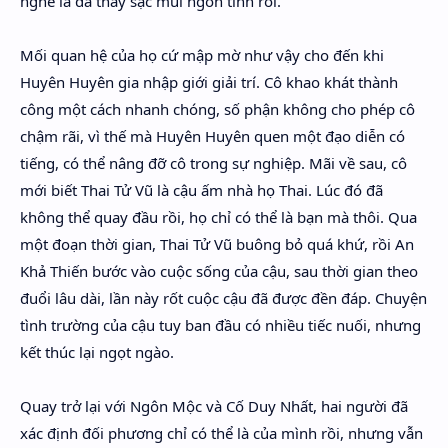
nghe là đã thấy sặc mùi ngôn tình rồi.
Mối quan hệ của họ cứ mập mờ như vậy cho đến khi
Huyên Huyên gia nhập giới giải trí. Cô khao khát thành
công một cách nhanh chóng, số phận không cho phép cô
chậm rãi, vì thế mà Huyên Huyên quen một đạo diễn có
tiếng, có thể nâng đỡ cô trong sự nghiệp. Mãi về sau, cô
mới biết Thai Tử Vũ là cậu ấm nhà họ Thai. Lúc đó đã
không thể quay đầu rồi, họ chỉ có thể là bạn mà thôi. Qua
một đoạn thời gian, Thai Tử Vũ buông bỏ quá khứ, rồi An
Khả Thiến bước vào cuộc sống của cậu, sau thời gian theo
đuổi lâu dài, lần này rốt cuộc cậu đã được đền đáp. Chuyện
tình trường của cậu tuy ban đầu có nhiều tiếc nuối, nhưng
kết thúc lại ngọt ngào.
Quay trở lại với Ngôn Mộc và Cố Duy Nhất, hai người đã
xác định đối phương chỉ có thể là của mình rồi, nhưng vẫn