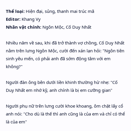
Hidden Menu
Thể loại:
Hiện đại, sủng, thanh mai trúc mã
Hidden Menu
Editor:
Khang Vy
Nhân vật chính:
Ngôn Mộc, Cố Duy Nhất
Nhiều năm về sau, khi đã trở thành vợ chồng, Cố Duy Nhất
nằm trên lưng Ngôn Mộc, cười đến xán lạn hỏi: "Ngôn tiên
sinh yêu mến, có phải anh đã sớm động tâm với em
không?"
Người đàn ông bên dưới liền khinh thường hừ nhẹ: "Cố
Duy Nhất em nhớ kỹ, anh chính là bị em cưỡng gian"
Người phụ nữ trên lưng cười khoe khoang, ôm chặt lấy cổ
anh nói: "Cho dù là thế thì anh cũng là của em và chỉ có thể
là của em"