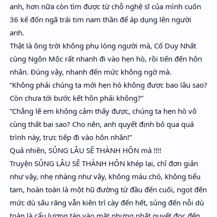
anh, hơn nữa còn tìm được từ chỗ nghệ sĩ của mình cuốn
36 kế đốn ngã trái tim nam thần để áp dụng lên người
anh.
Thật là ông trời không phụ lòng người mà, Cố Duy Nhất
cùng Ngôn Mộc rất nhanh đi vào hẹn hò, rồi tiến đến hôn
nhân. Đúng vậy, nhanh đến mức không ngờ mà.
“Không phải chúng ta mới hẹn hò không được bao lâu sao?
Còn chưa tới bước kết hôn phải không?”
“Chẳng lẽ em không cảm thấy được, chúng ta hẹn hò vô
cùng thất bại sao? Cho nên, anh quyết định bỏ qua quá
trình này, trực tiếp đi vào hôn nhân!”
Quả nhiên, SỦNG LÂU SẼ THÀNH HÔN mà !!!!
Truyện SỦNG LÂU SẼ THÀNH HÔN khép lại, chỉ đơn giản
như vậy, nhẹ nhàng như vậy, không máu chó, không tiểu
tam, hoàn toàn là một hũ đường từ đầu đến cuối, ngọt đến
mức dù sâu răng vẫn kiên trì cày đến hết, sủng đến nỗi dù
toàn là cẩu lương táp vào mặt nhưng nhất quyết đọc đến