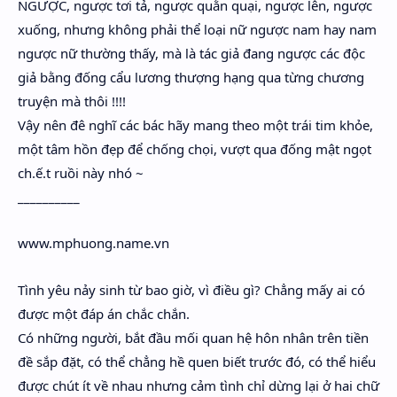
NGƯỢC, ngược tơi tả, ngược quằn quại, ngược lên, ngược
xuống, nhưng không phải thể loại nữ ngược nam hay nam
ngược nữ thường thấy, mà là tác giả đang ngược các độc
giả bằng đống cẩu lương thượng hạng qua từng chương
truyện mà thôi !!!!
Vậy nên đê nghĩ các bác hãy mang theo một trái tim khỏe,
một tâm hồn đẹp để chống chọi, vượt qua đống mật ngọt
ch.ế.t ruồi này nhó ~
__________
www.mphuong.name.vn
Tình yêu nảy sinh từ bao giờ, vì điều gì? Chẳng mấy ai có
được một đáp án chắc chắn.
Có những người, bắt đầu mối quan hệ hôn nhân trên tiền
đề sắp đặt, có thể chẳng hề quen biết trước đó, có thể hiểu
được chút ít về nhau nhưng cảm tình chỉ dừng lại ở hai chữ