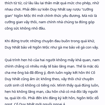
thích từ từ, cứ lâu lâu lại thân mật quá mức cho phép, nhử
nhau chơi. Phải đến sự kiện Duy Nhất say rượu "cưỡng
gian" Ngôn Mộc thì mới chính thức yêu đương. Mà nói là
cưỡng gian vậy thôi, nam chính nhà chúng ta đóng góp
công sức không nhỏ đâu.
Khi đứng trước những chuyện đau buồn trong quá khứ,
Duy Nhất bảo vệ Ngôn Mộc như gà mẹ bảo vệ gà con vậy.
Quá trình hẹn hò của hai người không mấy khả quan, nam
chính chẳng có nhiều mấy tế bào lãng mạn. Thế là mặc dù
cha mẹ ông bà đã đồng ý, định luôn ngày kết hôn thì Cố
Duy Nhất cũng ấm ức không theo, vậy thôi chứ chuyện
cưới sinh cô không có tiếng nói. Mình thấy quá đúng luôn,
hẹn hò không lãng mạn, cầu hôn chả có mà đòi lấy người
ta, quá lời rồi. Phải đến khi đăng ký kết hôn, Ngôn Mộc dỗ
ngọt, Cố Duy Nhất mới nguôi ngoai á.