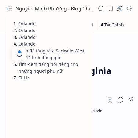
Nguyễn Minh Phương - Blog Chia sẻ Kiến thức Chứng khoán & Tài liệu Toán học
Orlando
Orlando
Orlando
Orlando
Sách đề tặng Vita Sackville West,
người tình đồng giới
3 Giải Trí
Bách Hợp
Trang chủ
Tìm kiếm tiếng nói riêng cho
eBook Orlando - Virginia
những người phụ nữ
FULL:
Woolf