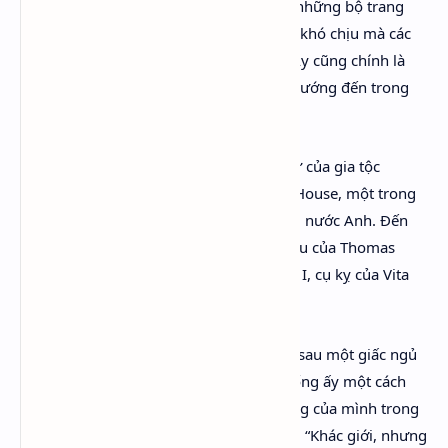
khi Orlando trở thành phụ nữ, phải vận những bộ trang
phục phức tạp, đã tự mình cảm nhận sự khó chịu mà các
cô gái bình thường vẫn hay chịu đựng. Ấy cũng chính là
câu chuyện “nữ quyền” Woolf vẫn luôn hướng đến trong
các tác phẩm của mình.
Orlando có nhiều chi tiết dựa trên lịch sử của gia tộc
Sackvilles, với bối cảnh chủ yếu là Knile House, một trong
những biệt thự cổ còn tồn tại ở Hạt Kent, nước Anh. Đến
năm 1566, đây là nơi thuộc quyền sở hữu của Thomas
Sackville, em họ của Nữ hoàng Elizabeth I, cụ kỵ của Vita
Sachville West.
Orlando biến thành phụ nữ khi tỉnh dậy sau một giấc ngủ
dài. Nhưng anh ta đối diện với trạng huống ấy một cách
bình thản lạ lùng. Khi chứng kiến bộ dạng của mình trong
hình hài một người phụ nữ, anh ta phán: “Khác giới, nhưng