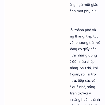
Trong cuộc nổi dậy ở Constantinople, chàng ngủ một giấc
dài và khi tỉnh lại nhận ra mình đã trở thành một phụ nữ,
một cách thản nhiên và lãnh đạm.
Nàng đi theo một ông già du mục, rời khỏi thành phố và
tới sống với những người dân du mục lang thang, tiếp tục
sửa chữa, bổ sung cho tập thơ “Cây Sồi” với phương tiện vô
cùng hạn hẹp: mực làm từ quả mọng, không có giấy nên
nàng buộc phải viết bên lề và chen vào giữa những dòng
đã viết trước đó. Tình yêu đối với thi ca là đốm lửa chập
chờn nhưng không hề tắt trong quả tim nàng. Sau đó, khi
đã trở lại Anh, nàng sống ẩn dật một thời gian, rồi lại trở
lên London hòa nhập vào xã hội thượng lưu, tiếp xúc với
giới quý tộc và nghệ sĩ, rồi lại quay trở về quê nhà, sống
một cuộc đời bình thản, vẫn luôn suy tư trăn trở với ý
nghĩa của cuộc sống, thi ca. Rồi một hôm nàng hoàn thành