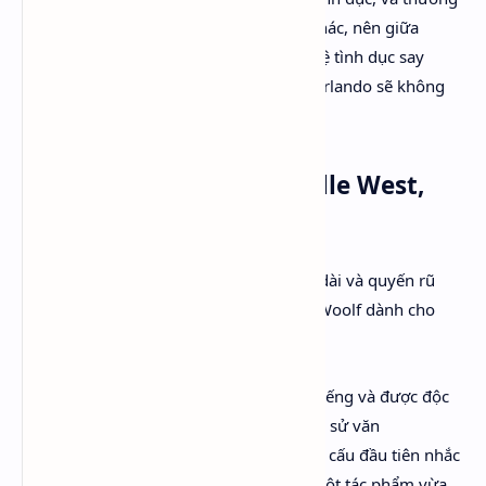
xuyên theo đuổi những người phụ nữ khác, nên giữa
Woolf và Vita, có thể có một mối quan hệ tình dục say
đắm. Nếu mối tình này không diễn ra, Orlando sẽ không
được sáng tác.
Sách đề tặng Vita Sackville West,
người tình đồng giới
Orlando được đánh giá là “bức thư tình dài và quyến rũ
nhất trong lịch sử văn học” mà Virginia Woolf dành cho
người yêu đồng giới.
Cuốn sách đã nhanh chóng trở nên nổi tiếng và được độc
giả khắp nơi say đắm. Mặc dù, trong lịch sử văn
học, Orlando không phải là tác phẩm hư cấu đầu tiên nhắc
đến chuyển giới. Hóa thân của Ovid là một tác phẩm vừa