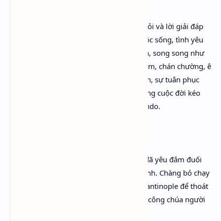
Tiểu thuyết này cũng đặt ra những câu hỏi và lời giải đáp
cực kỳ tế vi và sâu sắc về ý nghĩa của cuộc sống, tình yêu
và sáng tạo. Tình yêu và Sáng tạo hiện ra, song song như
hình với bóng, với từng khía cạnh say đắm, chán chường, ê
chề, lố bịch, và cuối cùng là sự chấp nhận, sự tuân phục
theo sức mạnh vô hình của “thời đại” trong cuộc đời kéo
dài dằng dặc hơn ba trăm năm của Orlando.
TÌNH YÊU
Chàng, với tư cách một người đàn ông, đã yêu đắm đuối
Sasha, Công chúa nước Nga, và bị phụ tình. Chàng bỏ chạy
khỏi nước Anh, sang làm Đại sứ ở Constantinople để thoát
khỏi sự theo đuổi của Harriet, một nàng công chúa người
Roumania vô duyên, kệch cỡm.