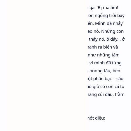
“‘Bị ma ám!’ Nàng kêu lên, đột ngột nhấn ga. ‘Bị ma ám!
Ngay từ lúc mình còn là một đứa nhóc. Con ngỗng trời bay
tới đó. Nó bay ngang qua cửa sổ để ra biển. Mình đã nhảy
lên (nàng xiết chặt bánh lái) và với tay theo nó. Những con
ngỗng trời bay nhanh quá. Mình đã nhìn thấy nó, ở đây… ở
đó… ở đó – Anh, Ba Tư, Ý. Nó luôn bay nhanh ra biển và
mình luôn ném theo nó những từ giống như những tấm
lưới (tới đây nàng vung tay ra) co rúm lại vì mình đã từng
nhìn thấy những tấm lưới co rúm lại trên boong tàu, bên
trong chỉ toàn rong biển; và đôi khi có một phân bạc – sáu
từ – ở đáy của tấm lưới. Nhưng không bao giờ có con cá to
sống trong những rặng san hô.’ Tới đây nàng cúi đầu, trầm
ngâm rất mực.”
Và rốt cuộc nàng cũng nhận chân được một điều: