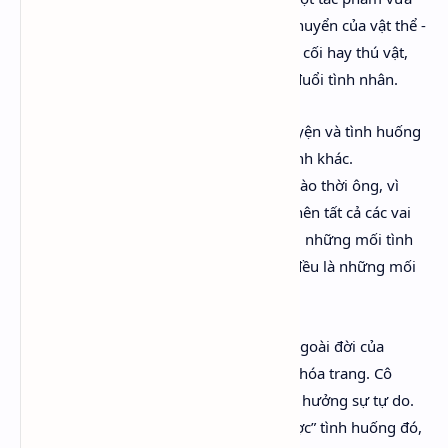
trào phúng vừa nghiêm túc về sự biến chuyển của vật thể -
đặc biệt là hình hài con người, thành cây cối hay thú vật,
hay thần linh biến thành người để theo đuổi tình nhân.
Trong Nghìn lẻ một đêm cũng có cốt truyện và tình huống
về chuyển giới và cải trang thành giới tính khác.
Shakespeare ưa thích việc giả trang, và vào thời ông, vì
phụ nữ bị cấm đóng kịch trên sân khấu nên tất cả các vai
phụ nữ đều là trai giả gái. Họ chìm trong những mối tình
say đắm cùng nhau, và bản chất chúng đều là những mối
tình đồng tính.
Vita Sachville West chính là hình tượng ngoài đời của
Orlando. Vita vốn là một người đam mê hóa trang. Cô
thường hóa trang thành đàn ông, để tận hưởng sự tự do.
Trong cuốn Orlando, Woolf đã “đảo ngược” tình huống đó,