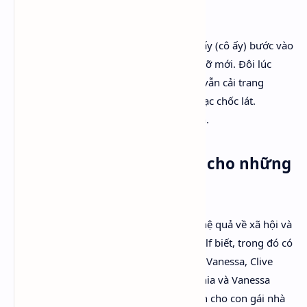
cùng một người”.
Từ khi biến thành phụ nữ, cuộc đời anh ấy (cô ấy) bước vào
những cuộc phiêu lưu mới, những gặp gỡ mới. Đôi lúc
trong những khi chán chường, Orlando vẫn cải trang
thành đàn ông, để tìm kiếm niềm hoan lạc chốc lát.
Orlando vẫn đi đi về về giữa hai giới tính.
Tìm kiếm tiếng nói riêng cho những
người phụ nữ
Sự khác biệt về giới ấy bao hàm những hệ quả về xã hội và
pháp luật. Rất nhiều người đàn ông Woolf biết, trong đó có
chồng bà, Leonard, và chồng của chị gái Vanessa, Clive
Bell, được giáo dục tại Cambridge. Virginia và Vanessa
được giáo dục tại gia, hình thức phổ biến cho con gái nhà