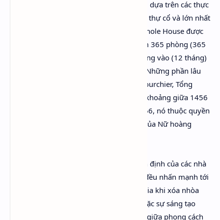
gia tộc Sackvilles, và có bối cảnh chủ yếu dựa trên các thực
tế về Knole House[5], một trong số ít gia thự cổ và lớn nhất
hiện còn tồn tại ở Hạt Kent, Anh Quốc. Knole House được
thiết kế theo niên lịch của một năm, gồm 365 phòng (365
ngày), 52 cầu thang gác (52 tuần), 12 cổng vào (12 tháng)
và bảy sân trong (bảy ngày trong tuần). Những phần lâu
đời nhất của ngôi nhà này do Thomas Bourchier, Tổng
Giám mục xứ Canterbury xây dựng vào khoảng giữa 1456
và 1486. Sau nhiều lần đổi chủ, năm 1566, nó thuộc quyền
sở hữu của Thomas Sackville[6], em họ của Nữ hoàng
Elizabeth I,[7] cụ kỵ của VSW.
Khi viết về Orlando, hầu hết những nhận định của các nhà
nghiên cứu và phê bình văn học Âu Mỹ đều nhấn mạnh tới
sự táo bạo và đi trước thời đại của Virginia khi xóa nhòa
ranh giới của giới tính trong tình yêu; hoặc sự sáng tạo
đậm nét trào phúng của bà khi pha trộn giữa phong cách