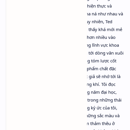
viết tiểu sử và tiểu thuyết, pha trộn giữa hiện thực và
những ảo tượng. Những lý luận đó đều na ná như nhau và
đều không có gì mới mẻ hay khai phá. Tuy nhiên, Ted
Gioia[8] có một cách nhìn mà người dịch thấy khá mới mẻ
và thú vị, ông cho rằng Orlando nhìn xa hơn nhiều vào
tương lai so với bất kỳ tác phẩm nào trong lĩnh vực khoa
học viễn tưởng. Và ông cũng nhấn mạnh tới dòng văn xuôi
đẹp như thơ của tác phẩm: “Nhưng không tóm lược cốt
truyện nào có thể đánh giá đúng những phẩm chất đặc
biệt của cuốn tiểu thuyết này. Cái mà độc giả sẽ nhớ tới là
những tình tiết ly kỳ, sắc thái và bầu không khí. Tôi đọc
cuốn sách của Woolf lần đầu trong những năm đại học,
sau khi tới tham quan Knole House, một trong những thái
ấp miền quê lớn nhất ở Anh Quốc… Trong ký ức của tôi,
kết cấu của cuốn tiểu thuyết nhòa vào những sắc màu và
hình ảnh của các bức tranh và những tấm thảm thêu ở