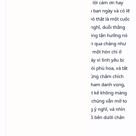
nhà thờ đã xây dựng như thế, không cần lời cám ơn hay
tên tuổi, mà chỉ cần công việc của họ vào ban ngày và có lẽ
một cuộc chè chén vui vẻ lúc đêm về… ‘Đó thật là một cuộc
sống đáng ngưỡng mộ biết bao!’ Chàng nghĩ, duỗi thẳng
tứ chi ra bên dưới táng sồi. ‘Và vì sao không tận hưởng nó
ngay khoảnh khắc này?’ Ý nghĩ này xuyên qua chàng như
một viên đạn. Tham vọng rơi xuống như một hòn chì ở
đầu dây dọi. Thoát khỏi quả tim bỏng cháy vì tình yêu bị
khước từ, thoát khỏi sự trách móc của thói phù hoa, và tất
cả mọi gai góc dưới cái đáy tổ cuộc đời từng châm chích
chàng đau buốt khi chàng còn giữ lòng tham danh vọng,
nhưng không thể nào động chạm tới một kẻ không màng
tới vinh quang; chàng mở mắt ra, vốn dĩ chúng vẫn mở to
trong mọi lúc nhưng chỉ nhìn thấy những ý nghĩ, và nhìn
thấy ngôi nhà, nằm trong thung lũng nhỏ bên dưới chân
chàng.”