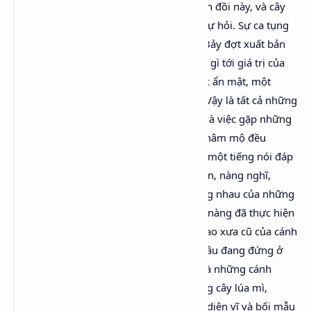
“Lúc đó nàng đã nghĩ tới cây sồi trên đỉnh đồi này, và cây
sồi có liên quan gì tới việc này, nàng đã tự hỏi. Sự ca tụng
và danh vọng có liên quan gì tới thi ca? Bảy đợt xuất bản
(cuốn sách đã bán hết sạch) có liên quan gì tới giá trị của
nó? Không phải làm thơ là một công việc ẩn mật, một
tiếng nói đáp lại một tiếng nói hay sao? Vậy là tất cả những
câu nói rối ra rối rít, ca tụng, trách móc và việc gặp những
người hâm mộ lẫn những người không hâm mộ đều
không ăn nhập gì với bản thân sự việc – một tiếng nói đáp
lại một tiếng nói. Cái gì có thể ẩn mật hơn, nàng nghĩ,
chậm chạp hơn, và giống với sự trao tặng nhau của những
cặp tình nhân hơn câu trả lời ấp úng mà nàng đã thực hiện
suốt bao năm nay để đáp lại bài ca lao xao xưa cũ của cánh
rừng, của những nông trại, và lũ ngựa nâu đang đứng ở
cổng, cổ kề bên cổ, và lò rèn, nhà bếp, và những cánh
đồng đang nhọc nhằn nuôi dưỡng những cây lúa mì,
những cây cải củ, cỏ, và những đóa hoa diên vĩ và bối mẫu