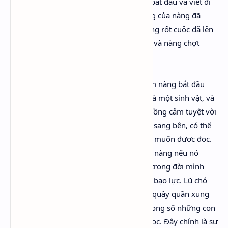
tập thơ, kết thúc một tác phẩm đã được bắt đầu và viết đi
viết lại suốt hơn ba trăm năm. Văn phong của nàng đã
trưởng thành chín chắn, tài năng của nàng rốt cuộc đã lên
tới đỉnh điểm của nó trong tập “Cây Sồi”, và nàng chợt
nhận ra một điều:
“Cuốn bản thảo thơ nằm bên trên quả tim nàng bắt đầu
cựa quậy và đập thình thịch như thể nó là một sinh vật, và
điều kỳ lạ hơn nữa, cho thấy có một sự đồng cảm tuyệt vời
giữa họ, Orlano, bằng cách nghiêng đầu sang bên, có thể
đoán ra ý nghĩa của những gì nó nói. Nó muốn được đọc.
Nó phải được đọc. Nó sẽ chết trong lòng nàng nếu nó
không được đọc. Bởi đây là lần đầu tiên trong đời mình
nàng quay sang chống lại tự nhiên bằng bạo lực. Lũ chó
săn Na Uy và những bụi hoa hồng đang quây quần xung
quanh nàng. Nhưng không cá thể nào trong số những con
chó săn và những bụi hoa hồng có thể đọc. Đây chính là sự