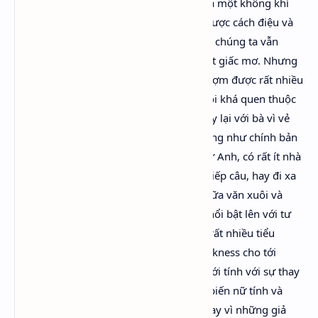
Knole House. Tràn ngập các trang sách là một không khí
huyền thoại, thể hiện một dạng tồn tại được cách điệu và
nâng cao, không phải cuộc sống thật sự chúng ta vẫn
sống, mà giống như một ảo ảnh hay một giấc mơ. Nhưng
ngày nay, khi đọc lại tác phẩm, tôi thu lượm được rất nhiều
so với hồi ở lứa tuổi hai mươi. Giờ đây tôi khá quen thuộc
với các tác phẩm khác của Woolf, và quay lại với bà vì vẻ
đẹp đích thực trong ngôn ngữ của bà cũng như chính bản
thân câu chuyện. Trong lịch sử ngôn ngữ Anh, có rất ít nhà
văn viết hay hơn, trên nền tảng câu nối tiếp câu, hay đi xa
hơn trong việc xóa nhòa các ranh giới giữa văn xuôi và
thơ. Nhưng trên hết, ngày nay Orlando nổi bật lên với tư
cách một tác phẩm đi đầu, tiên báo cho rất nhiều tiểu
thuyết sau này – từ The Left Hand of Darkness cho tới
Middlesex – những tác phẩm thể hiện giới tính với sự thay
đổi không ngừng thay vì cố định, và đã biến nữ tính và
nam tính thành những chủ đề bề mặt thay vì những giả