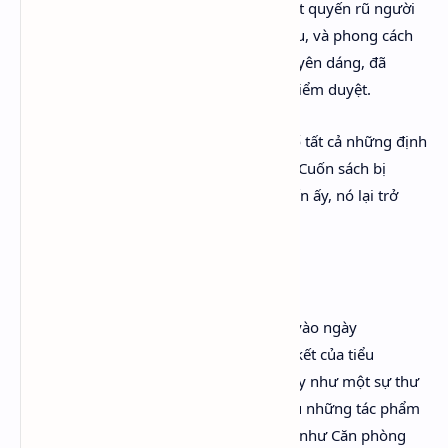
Nhưng Virginia Woolf, vì bà biết viết, biết quyến rũ người
đọc, vì bà hài hước, có thể vì bà đang yêu, và phong cách
văn của bà bay bổng với sự tự nhiên, duyên dáng, đã
thành công trong việc luồn qua những kiểm duyệt.
Trong khi The Well of Loneliness củng cố tất cả những định
kiến về giới tính và ham muốn tình dục. Cuốn sách bị
cấm. Orlando phá vỡ hết những định kiến ấy, nó lại trở
thành sách bán chạy.
***
Orlando, A Biography xuất bản lần đầu vào ngày
11/10//1928 (cũng là thời điểm ở đoạn kết của tiểu
thuyết). Virginia Woolf xem tác phẩm này như một sự thư
giãn tinh thần, một “writer’s holiday” sau những tác phẩm
đòi hỏi khắt khe hơn về cấu trúc, chủ đề như Căn phòng