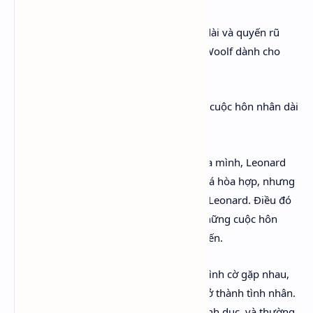
Or
lando
được đánh giá là “bức thư tình dài và quyến rũ
nhất trong lịch sử văn học” mà Virginia Woolf dành cho
người yêu đồng giới.
Vita Sackville West là nhà thơ, cô có một cuộc hôn nhân dài
và hạnh phúc với Harold Nicolson.
Trong khi đó Virginia và người chồng của mình, Leonard
Woolf cũng có mối quan hệ vợ chồng khá hòa hợp, nhưng
Virginia không có hứng thú tình dục với Leonard. Điều đó
cũng không phải bất ngờ, bởi thời đó, những cuộc hôn
nhân không có tình dục cũng khá phổ biến.
Virginia Woolf và Vita Sackville West đã tình cờ gặp nhau,
và rồi nhanh chóng bị cuốn vào nhau, trở thành tình nhân.
Vita là người khá phóng khoáng trong tình dục, và thường