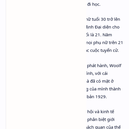
thượng lưu. Phụ nữ hầu hết không được đi học.
Khi Woolf viết Orlando, hơn 8 triệu phụ nữ tuổi 30 trở lên
đã thắng trong cuộc bỏ phiếu cho Nghị định Đại diện cho
Nhân dân năm 1918. Với đàn ông, độ tuổi là 21. Năm
1928, khi tiểu thuyết được hoàn thành, mọi phụ nữ trên 21
tuổi đã bình đẳng cùng đàn ông trong các cuộc tuyển cử.
Chưa đầy hai tuần sau khi Orlando được phát hành, Woolf
đến Girton cho buổi giảng thứ hai của mình, với cái
tên Phụ nữ và Sáng tạo. Tuần trước đó, bà đã có mặt ở
Newnham. Woolf tóm tắt lại hai bài giảng của mình thành
bài luận nổi tiếng Căn phòng riêng, xuất bản 1929.
Virginia Woolf trăn trở về sự bất công xã hội và kinh tế
giữa hai giới tính, bất công bắt nguồn từ phân biệt giới
tính được che đậy như những sự thực khách quan của thế