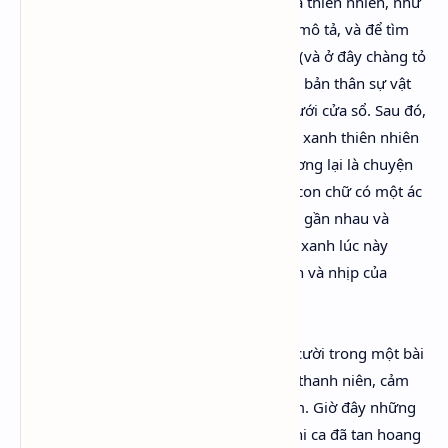
cùng chàng dừng bút. Chàng đang mô tả thiên nhiên, như
tất cả mọi nhà thơ trẻ tuổi xưa nay luôn mô tả, và để tìm
một sắc xanh chính xác, chàng nhìn vào (và ở đây chàng tỏ
ra táo bạo hơn hầu hết mọi người) chính bản thân sự vật
đó; ấy là một bụi nguyệt quế mọc bên dưới cửa sổ. Sau đó,
dĩ nhiên, chàng không thể viết nữa. Màu xanh thiên nhiên
là một chuyện, màu xanh trong văn chương lại là chuyện
khác. Dường như thiên nhiên và những con chữ có một ác
cảm tự nhiên với nhau; cứ đưa chúng tới gần nhau và
chúng sẽ xé nhau thành từng mảnh. Sắc xanh lúc này
Orlando trông thấy đã phá hỏng mất vần và nhịp của
chàng.” (Chương I)
Sau khi bị Nick Greene mang ra làm trò cười trong một bài
thơ trào phúng, Orlando, lúc này là một thanh niên, cảm
thấy chán ghét giới văn nghệ sĩ tiếng tăm. Giờ đây những
mộng tưởng của chàng về tình yêu, về thi ca đã tan hoang