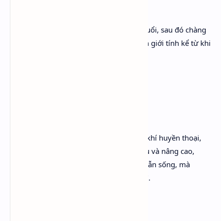
Orlando
là một người đàn ông cho tới ba mươi tuổi, sau đó chàng
trở thành một phụ nữ và vẫn giữ nguyên giới tính kể từ khi
ấy..."
(Trích nội dung tiểu thuyết
Orlando
)
"Tràn ngập các trang sách là một không khí huyền thoại,
thể hiện một dạng tồn tại được cách điệu và nâng cao,
không phải cuộc sống thật sự chúng ta vẫn sống, mà
giống như một ảo ánh hay một giấc mơ".
TED GIOIA - Nhà phê bình Mỹ
***