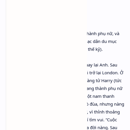
www.mphuong.name.vn
Sau một giấc ngủ dài, chàng bỗng biến thành phụ nữ, và
sống lang thang phiêu bạt cùng một bộ lạc dân du mục
(quãng thời gian này khoảng chừng một thế kỷ).
Rồi tình yêu quê hương trỗi dậy, nàng quay lại Anh. Sau
một thời gian ẩn dật, nàng cảm thấy phải trở lại London. Ở
đây, nàng lại bị theo đuổi lần nữa bởi Hoàng tử Harry (tức
Công chúa Harriet), kẻ trước kia đã cải trang thành phụ nữ
để tán tỉnh nàng, vì lúc đó nàng còn là một nam thanh
niên. Tình yêu với nàng trở thành một trò đùa, nhưng nàng
vẫn cần có tình nhân, bất kể nam hay nữ, vì thỉnh thoảng
nàng lại cải trang thành đàn ông để du hí tìm vui. “Cuộc
sống và một tình nhân,” đó là ý nghĩa của đời nàng. Sau