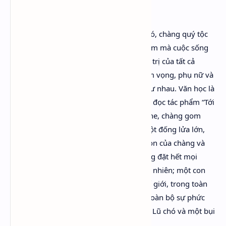
sụp đổ:
“Như vậy, ở tuổi ba mươi, hay khoảng đó, chàng quý tộc
trẻ tuổi này không chỉ có mọi kinh nghiệm mà cuộc sống
đã mang tới, mà còn nhìn thấy sự vô giá trị của tất cả
những kinh nghiệm đó. Tình yêu và tham vọng, phụ nữ và
những nhà thơ, tất cả đều hão huyền như nhau. Văn học là
một vở hài kịch trớ trêu. Cái đêm sau khi đọc tác phẩm “Tới
thăm một quý tộc ở miền quê” của Greene, chàng gom
năm mươi bảy sáng tác thơ đốt trong một đống lửa lớn,
chỉ giữ lại “Cây Sồi”, vốn là giấc mơ trẻ con của chàng và
rất ngắn. Giờ chỉ còn lại hai thứ mà chàng đặt hết mọi
niềm tin vào đó: những con chó và thiên nhiên; một con
chó săn Na Uy và một bụi hoa hồng. Thế giới, trong toàn
bộ sự đa dạng của nó, cuộc sống trong toàn bộ sự phức
tạp của nó, đã thu nhỏ thành hai thứ đó. Lũ chó và một bụi
hoa là toàn thế giới.”