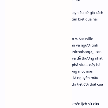
Trước khi đọc Orlando, một tiểu thuyết hay tiểu sử giả cách
(fake biography), có lẽ các độc giả cũng cần biết qua hai
yếu tố sau:
Thứ nhất, tác phẩm này được đề tặng cho V. Sackville-
West,[1] (sau đây viết tắt là VSW) bạn thân và người tình
của Virginia Woolf.[2] Theo lời của Nigel Nicholson[3], con
trai của VSW, đây là “lá thư tình dài nhất và dễ thương nhất
trong văn học, trong đó [Virginia] khám phá Vita… đẩy bà
từ giới tính này sang giới tính khác… buông một màn
sương mù xung quanh bà.”[4] VSW cũng là nguyên mẫu
của nhân vật chính Orlando, với một số chi tiết đời thật của
bà được hư cấu hóa.
Thứ hai, các chi tiết trong tác phẩm dựa trên lịch sử của