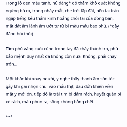
Trong lỗ đen máu tanh, hủ đằng* đỏ thẫm khô quắt không
ngừng bò ra, trong nháy mắt, che trời lấp đất, bên tai tràn
ngập tiếng kêu thảm kinh hoảng chói tai của đồng bạn,
mặt đất âm lãnh ẩm ướt từ từ bị màu máu bao phủ. (*dây
đằng hôi thối)
Tấm phù vàng cuối cùng trong tay đã cháy thành tro, phù
bảo mệnh duy nhất đã không còn nữa. Không, phải chạy
trốn...
Một khắc khi xoay người, y nghe thấy thanh âm sởn tóc
gáy khi gai nhọn chui vào máu thịt, đau đớn khiến viền
mắt y mở lớn, tiếp đó là trái tim bị đâm rách, huyết quản bị
xé rách, máu phun ra, sống không bằng chết...
***