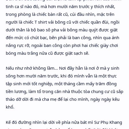
tinh ca sĩ nào đó, mà hơn mười năm trước y thích nhất,
trong phòng là chiếc bàn rất cũ, cúi đầu nhìn, mặc trên
người là chiếc T shirt vải bông cũ với chiếc quần đùi, ngồi
dưới thân là bộ bao sô pha vải bông màu quýt được giặt
đến mức có chút bạc, bên phải là ban công, nhìn qua ánh
nắng rực rỡ, ngoài ban công còn phơi hai chiếc giày chơi
bóng màu trắng nửa cũ được giặt sạch sẽ.
Nếu như nhớ không lầm... Nơi đây hẳn là nơi ở mà y sinh
sống hơn mười năm trước, khi đó mình vẫn là một thực
tập sinh mới tốt nghiệp, một tháng cầm mấy trăm đồng
tiền lương, làm tổ trong căn nhà thuộc tòa chung cư cũ sắp
tháo dỡ dời đi mà cha mẹ để lại cho mình, ngày ngày kêu
khổ.
Kế đó đường nhìn lại dời về phía nửa bát mì Sư Phụ Khang