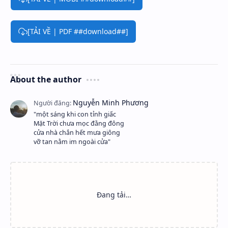
[TẢI VỀ | PDF ##download##]
About the author
"một sáng khi con tỉnh giấc
Mặt Trời chưa mọc đằng đông
cửa nhà chắn hết mưa giông
vỡ tan nằm im ngoài cửa"