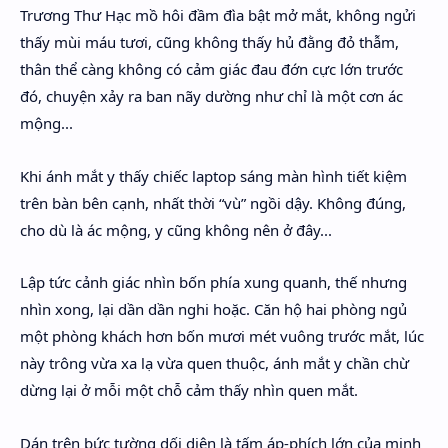
Trương Thư Hạc mồ hôi đầm đìa bật mở mắt, không ngửi
thấy mùi máu tươi, cũng không thấy hủ đằng đỏ thẫm,
thân thể càng không có cảm giác đau đớn cực lớn trước
đó, chuyện xảy ra ban nãy dường như chỉ là một cơn ác
mộng...
Khi ánh mắt y thấy chiếc laptop sáng màn hình tiết kiệm
trên bàn bên cạnh, nhất thời “vù” ngồi dậy. Không đúng,
cho dù là ác mộng, y cũng không nên ở đây...
Lập tức cảnh giác nhìn bốn phía xung quanh, thế nhưng
nhìn xong, lại dần dần nghi hoặc. Căn hộ hai phòng ngủ
một phòng khách hơn bốn mươi mét vuông trước mắt, lúc
này trông vừa xa lạ vừa quen thuộc, ánh mắt y chần chừ
dừng lại ở mỗi một chỗ cảm thấy nhìn quen mắt.
Dán trên bức tường dối diện là tấm áp-phích lớn của minh