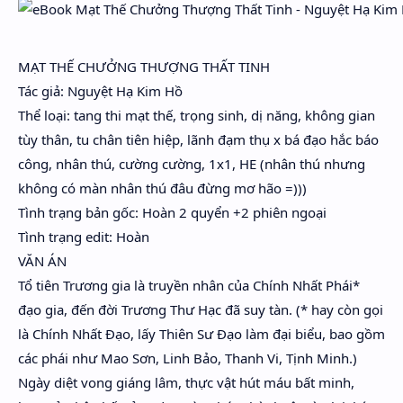
Hidden Menu
Hidden Menu
MẠT THẾ CHƯỞNG THƯỢNG THẤT TINH
Tác giả: Nguyệt Hạ Kim Hồ
Thể loại: tang thi mạt thế, trọng sinh, dị năng, không gian
tùy thân, tu chân tiên hiệp, lãnh đạm thụ x bá đạo hắc báo
công, nhân thú, cường cường, 1x1, HE (nhân thú nhưng
không có màn nhân thú đâu đừng mơ hão =)))
Tình trạng bản gốc: Hoàn 2 quyển +2 phiên ngoại
Tình trạng edit: Hoàn
VĂN ÁN
Tổ tiên Trương gia là truyền nhân của Chính Nhất Phái*
đạo gia, đến đời Trương Thư Hạc đã suy tàn. (* hay còn gọi
là Chính Nhất Đạo, lấy Thiên Sư Đạo làm đại biểu, bao gồm
các phái như Mao Sơn, Linh Bảo, Thanh Vi, Tịnh Minh.)
Ngày diệt vong giáng lâm, thực vật hút máu bất minh,