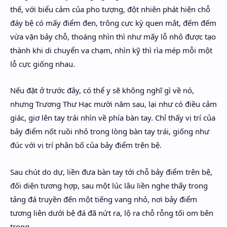
thế, với biểu cảm của pho tượng, đột nhiên phát hiện chỗ
đáy bệ có mấy điểm đen, trông cực kỳ quen mắt, đếm đếm
vừa vặn bảy chỗ, thoáng nhìn thì như mấy lỗ nhỏ được tạo
thành khi di chuyển va chạm, nhìn kỹ thì rìa mép mỗi một
lỗ cực giống nhau.
Nếu đặt ở trước đây, có thể y sẽ không nghĩ gì về nó,
nhưng Trương Thư Hạc mười năm sau, lại như có điều cảm
giác, giơ lên tay trái nhìn về phía bàn tay. Chỉ thấy vị trí của
bảy điểm nốt ruồi nhỏ trong lòng bàn tay trái, giống như
đúc với vị trí phân bố của bảy điểm trên bệ.
Sau chút do dự, liền đưa bàn tay tới chỗ bảy điểm trên bệ,
đối diện tương hợp, sau một lúc lâu liền nghe thấy trong
tảng đá truyền đến một tiếng vang nhỏ, nơi bảy điểm
tương liên dưới bệ đá đã nứt ra, lộ ra chỗ rỗng tối om bên
trong.