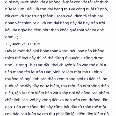
giới này. Một nhân vật à không là một con vật tôi rất thích
nữa là Kim Điêu, là con đại bàng thụ và công nuôi từ nhỏ,
rất cute và cực trung thành. Đoạn cuối diễn tả cảnh hai
nhân vật chính ra đi và em đại bàng này đã bay trên trời
kêu ba ngày ba đêm như than khóc quả thật xót xa ghê
gớm ;((
+ Quyển 2: TU TIÊN.
Đây là một thế giới hoàn toàn khác, nếu bạn nào không
thích thể loại này thì có thể dừng ở quyển 1 cũng được
nhé. Trương Thư Hạc đầu thai chuyển kiếp vào thế giới tu
tiên mang tên là Trần Hạc. Sinh ra làm một tán tu bình
thường có ngũ linh căn thấp kém trong giới tu tiên cá lớn
nuốt cá bé đầy dẫy nguy hiểm, thụ một lần nữa sống thấp
điệu, tận lực tìm kiếm bảo vật khắp nơi để nâng cao phẩm
chất linh căn, với hy vọng tiến xa hơn trên con đường đắc
đạo. Còn anh công đời này cũng bắt đầu từ thân thể một
con báo con luôn và em thụ phải lặn lội kiếm tiền kiếm đồ