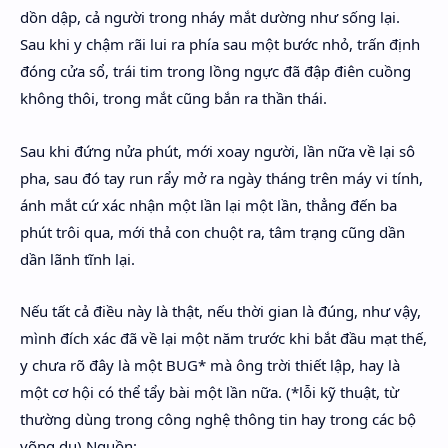
dồn dập, cả người trong nháy mắt dường như sống lại.
Sau khi y chậm rãi lui ra phía sau một bước nhỏ, trấn định
đóng cửa sổ, trái tim trong lồng ngực đã đập điên cuồng
không thôi, trong mắt cũng bắn ra thần thái.
Sau khi đứng nửa phút, mới xoay người, lần nữa về lại sô
pha, sau đó tay run rẩy mở ra ngày tháng trên máy vi tính,
ánh mắt cứ xác nhận một lần lại một lần, thẳng đến ba
phút trôi qua, mới thả con chuột ra, tâm trạng cũng dần
dần lãnh tĩnh lại.
Nếu tất cả điều này là thật, nếu thời gian là đúng, như vậy,
mình đích xác đã về lại một năm trước khi bắt đầu mạt thế,
y chưa rõ đây là một BUG* mà ông trời thiết lập, hay là
một cơ hội có thể tẩy bài một lần nữa. (*lỗi kỹ thuật, từ
thường dùng trong công nghệ thông tin hay trong các bộ
võng du) Nguồn: