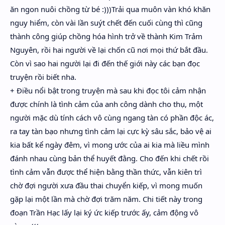
ăn ngon nuôi chồng từ bé :)))Trải qua muôn vàn khó khăn
nguy hiểm, còn vài lần suýt chết đến cuối cùng thì cũng
thành công giúp chồng hóa hình trở về thành Kim Trảm
Nguyên, rồi hai người về lại chốn cũ nơi mọi thứ bắt đầu.
Còn vì sao hai người lại đi đến thế giới này các bạn đọc
truyện rồi biết nha.
+ Điều nổi bật trong truyện mà sau khi đọc tôi cảm nhận
được chính là tình cảm của anh công dành cho thụ, một
người mặc dù tính cách vô cùng ngang tàn có phần độc ác,
ra tay tàn bạo nhưng tình cảm lại cực kỳ sâu sắc, bảo vệ ai
kia bất kể ngày đêm, vì mong ước của ai kia mà liều mình
đánh nhau cùng bản thể huyết đằng. Cho đến khi chết rồi
tình cảm vẫn được thể hiện bằng thần thức, vẫn kiên trì
chờ đợi người xưa đầu thai chuyển kiếp, vì mong muốn
gặp lại một lần mà chờ đợi trăm năm. Chi tiết này trong
đoạn Trần Hạc lấy lại ký ức kiếp trước ấy, cảm động vô