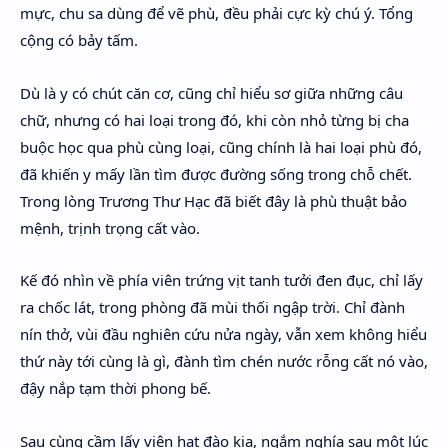
mực, chu sa dùng để vẽ phù, đều phải cực kỳ chú ý. Tổng
cộng có bảy tấm.
Dù là y có chút căn cơ, cũng chỉ hiểu sơ giữa những câu
chữ, nhưng có hai loại trong đó, khi còn nhỏ từng bị cha
buộc học qua phù cùng loại, cũng chính là hai loại phù đó,
đã khiến y mấy lần tìm được đường sống trong chỗ chết.
Trong lòng Trương Thư Hạc đã biết đây là phù thuật bảo
mệnh, trịnh trọng cất vào.
Kế đó nhìn về phía viên trứng vịt tanh tưởi đen đục, chỉ lấy
ra chốc lát, trong phòng đã mùi thối ngập trời. Chỉ đành
nín thở, vùi đầu nghiên cứu nửa ngày, vẫn xem không hiểu
thứ này tới cùng là gì, đành tìm chén nước rỗng cất nó vào,
đậy nắp tạm thời phong bế.
Sau cùng cầm lấy viên hạt đào kia, ngắm nghía sau một lúc