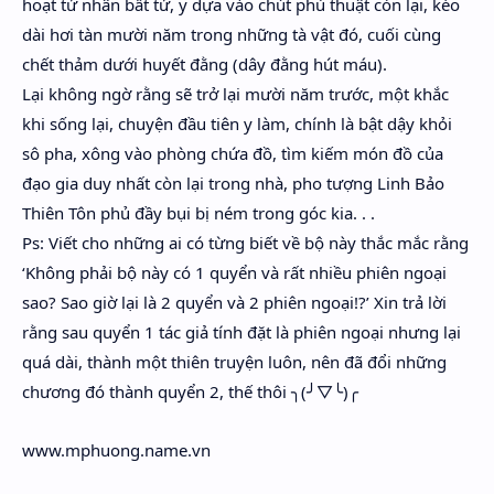
hoạt tử nhân bất tử, y dựa vào chút phù thuật còn lại, kéo
dài hơi tàn mười năm trong những tà vật đó, cuối cùng
chết thảm dưới huyết đằng (dây đằng hút máu).
Lại không ngờ rằng sẽ trở lại mười năm trước, một khắc
khi sống lại, chuyện đầu tiên y làm, chính là bật dậy khỏi
sô pha, xông vào phòng chứa đồ, tìm kiếm món đồ của
đạo gia duy nhất còn lại trong nhà, pho tượng Linh Bảo
Thiên Tôn phủ đầy bụi bị ném trong góc kia. . .
Ps: Viết cho những ai có từng biết về bộ này thắc mắc rằng
‘Không phải bộ này có 1 quyển và rất nhiều phiên ngoại
sao? Sao giờ lại là 2 quyển và 2 phiên ngoại!?’ Xin trả lời
rằng sau quyển 1 tác giả tính đặt là phiên ngoại nhưng lại
quá dài, thành một thiên truyện luôn, nên đã đổi những
chương đó thành quyển 2, thế thôi ╮(╯▽╰)╭
www.mphuong.name.vn