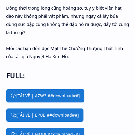
Đồng thời trong lòng cũng hoảng sợ, tuy y biết viên hạt
đào này không phải vật phàm, nhưng ngay cả lấy búa
dùng sức đập cũng không thể đập nó ra được, đây tới cùng
là thứ gì?
Mời các bạn đón đọc Mạt Thế Chưởng Thượng Thất Tinh
của tác giả Nguyệt Hạ Kim Hồ.
FULL:
[TẢI VỀ | AZW3 ##download##]
[TẢI VỀ | EPUB ##download##]
[TẢI VỀ | MOBI ##download##]