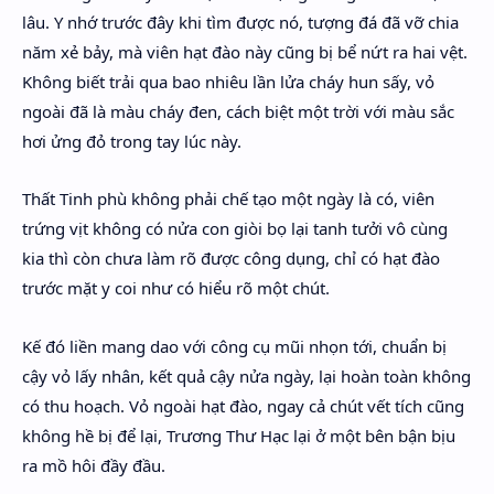
lâu. Y nhớ trước đây khi tìm được nó, tượng đá đã vỡ chia
năm xẻ bảy, mà viên hạt đào này cũng bị bể nứt ra hai vệt.
Không biết trải qua bao nhiêu lần lửa cháy hun sấy, vỏ
ngoài đã là màu cháy đen, cách biệt một trời với màu sắc
hơi ửng đỏ trong tay lúc này.
Thất Tinh phù không phải chế tạo một ngày là có, viên
trứng vịt không có nửa con giòi bọ lại tanh tưởi vô cùng
kia thì còn chưa làm rõ được công dụng, chỉ có hạt đào
trước mặt y coi như có hiểu rõ một chút.
Kế đó liền mang dao với công cụ mũi nhọn tới, chuẩn bị
cậy vỏ lấy nhân, kết quả cậy nửa ngày, lại hoàn toàn không
có thu hoạch. Vỏ ngoài hạt đào, ngay cả chút vết tích cũng
không hề bị để lại, Trương Thư Hạc lại ở một bên bận bịu
ra mồ hôi đầy đầu.