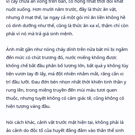
vị cay chưa ăn xong trên bàn, cổ họng nhất thời đói khát
nuốt xuống. Hơn mười năm trước, đây là thức ăn vặt,
nhưng ở mạt thế, lại ngay cả một gói mì ăn liền không hề
có dinh dưỡng như thế, cũng là thức ăn xa xỉ, thậm chí còn
phải vì nó mà trả giá sinh mệnh.
Ánh mắt gần như nóng cháy dính trên nửa bát mì bị ngâm
đến mức có chút trương đó, nước miếng không được
khống chế bắt đầu phân bố lượng lớn, bất quá y không tùy
tiện vươn tay đi lấy, mà đột nhiên nhắm mắt, răng cắn vị
trí đầu lưỡi. Đau đớn bén nhọn nhất thời khiến tinh thần y
rung lên, trong miệng truyền đến mùi máu tươi quen
thuộc, nhưng tuyệt không có cảm giác tê, cũng không có
hiện tượng váng đầu.
Nói cách khác, cảnh vật trước mặt hiện tại, không phải là
ảo cảnh do độc tố của huyết đằng đâm vào thân thể sinh