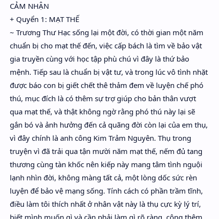
CẢM NHẬN
+ Quyển 1: MẠT THẾ
~ Trương Thư Hạc sống lại một đời, có thời gian một năm
chuẩn bị cho mạt thế đến, việc cấp bách là tìm về bảo vật
gia truyền cùng với học tập phù chú vì đây là thứ bảo
mệnh. Tiếp sau là chuẩn bị vật tư, và trong lúc vô tình nhặt
được báo con bị giết chết thê thảm đem về luyện chế phó
thú, mục đích là có thêm sự trợ giúp cho bản thân vượt
qua mạt thế, và thật không ngờ rằng phó thú này lại sẽ
gắn bó và ảnh hưởng đến cả quãng đời còn lại của em thụ,
vì đây chính là anh công Kim Trảm Nguyên. Thụ trong
truyện vì đã trải qua tận mười năm mạt thế, nếm đủ tang
thương cùng tàn khốc nên kiếp này mang tâm tình nguội
lạnh nhìn đời, không màng tất cả, một lòng dốc sức rèn
luyện để bảo vệ mạng sống. Tính cách có phần trầm tĩnh,
điều làm tôi thích nhất ở nhân vật này là thụ cực kỳ lý trí,
biết mình muốn gì và cần phải làm gì rõ ràng, cộng thêm