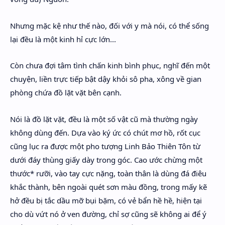
Nhưng mặc kệ như thế nào, đối với y mà nói, có thể sống
lại đều là một kinh hỉ cực lớn...
Còn chưa đợi tâm tình chấn kinh bình phục, nghĩ đến một
chuyện, liền trực tiếp bật dậy khỏi sô pha, xông về gian
phòng chứa đồ lặt vặt bên cạnh.
Nói là đồ lặt vặt, đều là một số vật cũ mà thường ngày
không dùng đến. Dựa vào ký ức có chút mơ hồ, rốt cục
cũng lục ra được một pho tượng Linh Bảo Thiên Tôn từ
dưới đáy thùng giấy dày trong góc. Cao ước chừng một
thước* rưỡi, vào tay cực nặng, toàn thân là dùng đá điêu
khắc thành, bên ngoài quét sơn màu đồng, trong mấy kẽ
hở đều bị tắc dầu mỡ bụi bặm, có vẻ bẩn hề hề, hiện tại
cho dù vứt nó ở ven đường, chỉ sợ cũng sẽ không ai để ý