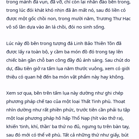
trong mảnh đá vụn, đã vỡ, chỉ còn lại nhân đào bên trong,
trong lúc đói khát khó nhịn đã ăn mất nó, sau đó liền có
được một gốc chồi non, trong mười năm, Trương Thư Hạc
vô số lần dựa vào ăn lá chồi, đói no sinh sống.
Lúc này đồ bên trong tượng đá Linh Bảo Thiên Tôn đã
được lấy ra toàn bộ, y cầm ba món đồ đó trong tay lên
chiếc bàn gần chỗ ban công đầy đủ ánh sáng. Sau chút do
dự, đầu tiên giở ra tấm lụa năm thước vuông, xem có giới
thiệu có quan hệ đến ba món vật phẩm này hay không.
Xem sơ qua, bên trên tấm lụa này dường như ghi chép
phương pháp chế tạo của một loại Thất Tinh phù. Thoạt
nhìn dường như rất phiền phức, trước tiên cần phải tu tập
một loại phương pháp hô hấp Thổ Nạp (hít vào thở ra),
khiến ‘tinh, khí, thần’ ba thứ no đủ, ngưng tụ trên bàn tay,
sau đó mới có thể vẽ phù. Tất cả những thứ như giấy, bút