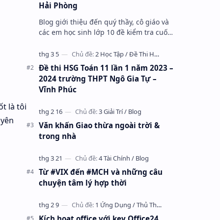
Hải Phòng
Blog giới thiệu đến quý thầy, cô giáo và
các em học sinh lớp 10 đề kiểm tra cuối
học kỳ 1 môn Toán 10 năm học 2023 –
2024 trường THPT Nhữ Văn Lan, th…
Đề thi HSG Toán 11 lần 1 năm 2023 –
2024 trường THPT Ngô Gia Tự –
Vĩnh Phúc
 là tôi
uyên
Văn khấn Giao thừa ngoài trời &
trong nhà
Từ #VIX đến #MCH và những câu
chuyện tâm lý hợp thời
Kích hoạt office với key Office24