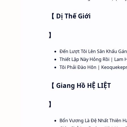
【 Dị Thế Giới
】
Đến Lượt Tôi Lên Sân Khấu Gán
Thiết Lập Này Hỏng Rồi | Lam 
Tôi Phải Đào Hôn | Keoquekep
【 Giang Hồ HỆ LIỆT
】
Bổn Vương Là Đệ Nhất Thiên Hạ