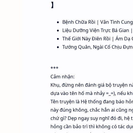
】
Bệnh Chữa Rồi | Vân Tình Cun
Liệu Dưỡng Viện Trực Bá Gian 
Thế Giới Này Điên Rồi | Ám Dạ
Tướng Quân, Ngài Cố Chịu Đựn
***
Cảm nhận:
Khụ, đừng nên đánh giá bộ truyện nà
dựa vào tên hố mà nhảy =_=), nếu kh
Tên truyện là Hệ thống đang báo hỏng
này đúng không, chắc hẳn ai cũng ngh
chứ gì? Dẹp ngay suy nghĩ đó đi, hệ t
hỏng cần bảo trì thì không có tác dụ