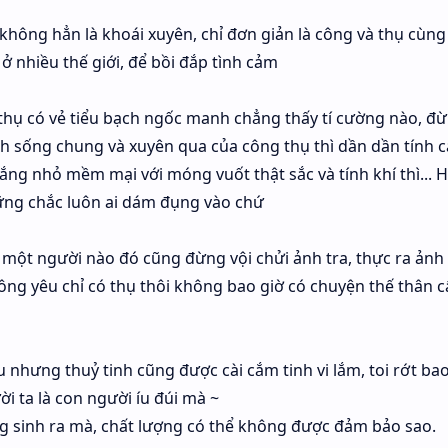
không hẳn là khoái xuyên, chỉ đơn giản là công và thụ cùn
ở nhiều thế giới, để bồi đắp tình cảm
hụ có vẻ tiểu bạch ngốc manh chẳng thấy tí cường nào, đ
ình sống chung và xuyên qua của công thụ thì dần dần tính 
trắng nhỏ mềm mại với móng vuốt thật sắc và tính khí thì... 
ững chắc luôn ai dám đụng vào chứ
một người nào đó cũng đừng vội chửi ảnh tra, thực ra ảnh 
ông yêu chỉ có thụ thôi không bao giờ có chuyện thế thân 
 nhưng thuỷ tinh cũng được cài cắm tinh vi lắm, toi rớt ba
i ta là con người íu đúi mà ~
g sinh ra mà, chất lượng có thể không được đảm bảo sao.