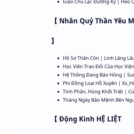
Giáo Chủ Lạc Đường Ký | Heo 
【 Nhân Quỷ Thần Yêu 
】
Hồ Sơ Thần Côn | Linh Lăng Lâ
Học Viên Trao Đổi Của Học Viện
Hệ Thống Đang Báo Hỏng | Suri
Phi Đồng Loại Hỗ Xuyên | Xx_H
Tinh Phân, Hùng Khởi Triệt | 
Tháng Ngày Bảo Mệnh Bên Ngườ
【 Động Kinh HỆ LIỆT