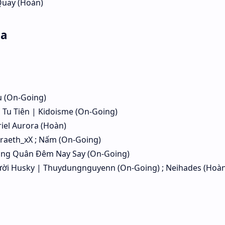
Quay (Hoàn)
Ma
u (On-Going)
 Tu Tiên | Kidoisme (On-Going)
el Aurora (Hoàn)
iraeth_xX ; Nấm (On-Going)
Cùng Quân Đêm Nay Say (On-Going)
i Husky | Thuydungnguyenn (On-Going) ; Neihades (Hoàn