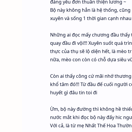
đáng yêu đơn thuần thiện lương ~
Bộ này không hẳn là hệ thống, cũng 
xuyên và sống 1 thời gian cạnh nhau 
Những ai đọc mấy chương đầu thấy t
quay đầu đi vội!!! Xuyên suốt quá tr
thực của thụ sẽ lộ diện hết, là mèo 
nữa, mèo con còn có chỗ dựa siêu v
Còn ai thấy công cứ mãi nhớ thương 
khổ tâm đó!!! Từ đầu đế cuối người c
huyết gì đâu tin toi đi
Ừm, bộ này đường thì không hề thiếu
nước mắt khi đọc bộ này đấy hic ngườ
Với cả, là từ mẹ Nhất Thế Hoa Thườn