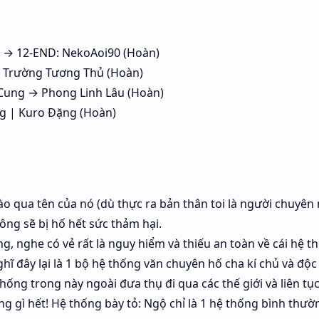
g → 12-END: NekoAoi90 (Hoàn)
| Trường Tương Thủ (Hoàn)
 Cung → Phong Linh Lâu (Hoàn)
g | Kuro Đặng (Hoàn)
o qua tên của nó (dù thực ra bản thân toi là người chuyên
ông sẽ bị hố hết sức thảm hại.
, nghe có vẻ rất là nguy hiểm và thiếu an toàn về cái hệ t
ĩ đây lại là 1 bộ hệ thống văn chuyên hố cha kí chủ và độc
hống trong này ngoài đưa thụ đi qua các thế giới và liên tụ
ng gì hết! Hệ thống bày tỏ: Ngộ chỉ là 1 hệ thống bình thườ