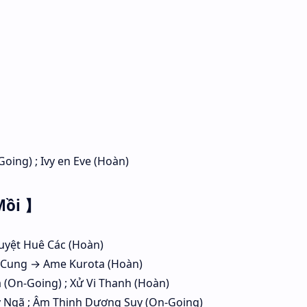
Going) ; Ivy en Eve (Hoàn)
Mồi 】
uyệt Huê Các (Hoàn)
 Cung → Ame Kurota (Hoàn)
(On-Going) ; Xử Vi Thanh (Hoàn)
 Ngã ; Âm Thịnh Dương Suy (On-Going)