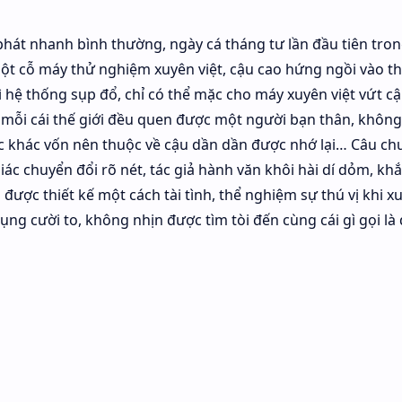
át nhanh bình thường, ngày cá tháng tư lần đầu tiên tron
ột cỗ máy thử nghiệm xuyên việt, cậu cao hứng ngồi vào th
ì hệ thống sụp đổ, chỉ có thể mặc cho máy xuyên việt vứt c
ở mỗi cái thế giới đều quen được một người bạn thân, không
 khác vốn nên thuộc về cậu dần dần được nhớ lại… Câu ch
iác chuyển đổi rõ nét, tác giả hành văn khôi hài dí dỏm, kh
 được thiết kế một cách tài tình, thể nghiệm sự thú vị khi x
ụng cười to, không nhịn được tìm tòi đến cùng cái gì gọi là