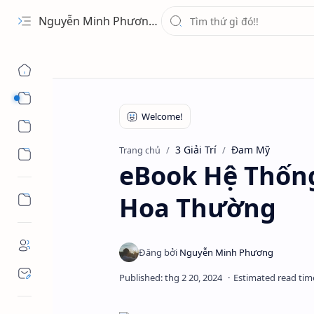
Nguyễn Minh Phương - Blog Chia sẻ Kiến thức Chứng khoán & Tài liệu Toán học
1 Ứng Dụng
2 Học Tập
3 Giải Trí
Đam Mỹ
Trang chủ
3 Giải Trí
eBook Hệ Thốn
Hoa Thường