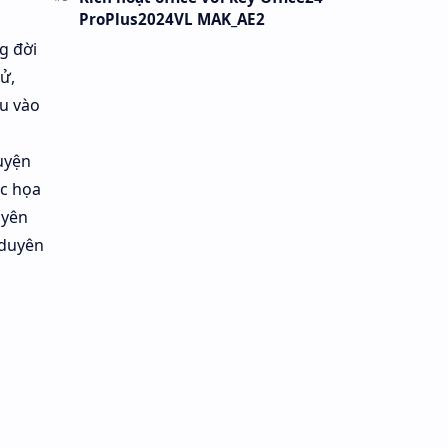
ProPlus2024VL MAK_AE2
g đời
ử,
ậu vào
uyện
ắc họa
uyên
 duyên