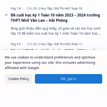
Đề cuối học kỳ 1 Toán 10 năm 2023 – 2024 trường
THPT Nhữ Văn Lan – Hải Phòng
Blog giới thiệu đến quý thầy, cô giáo và các em học sinh
lớp 10 đề kiểm tra cuối học kỳ 1 môn Toán 10 năm học
2023 – 2024 trường THPT Nhữ Văn Lan, th…
We use cookies to understand preferences and optimize
Đề thi HSG Toán 11 lần 1 năm 2023 – 2024 trường
your experience using our site, this includes advertising
THPT Ngô Gia Tự – Vĩnh Phúc
affiliated with Google.
Cookie Policy
OK, got it.
Dựa vào đồ thị hàm số giải các bài toán liên quan
eBook Oan Gia Ngõ Hẹp - Dạ Lễ Phục Mông Diện