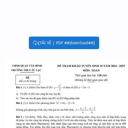
[TẢI VỀ | PDF ##download##]