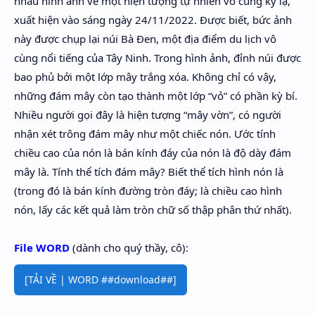
nhau hình ảnh về một hiện tượng tự nhiên vô cùng kỳ lạ,
xuất hiện vào sáng ngày 24/11/2022. Được biết, bức ảnh
này được chụp lại núi Bà Đen, một địa điểm du lịch vô
cùng nổi tiếng của Tây Ninh. Trong hình ảnh, đỉnh núi được
bao phủ bởi một lớp mây trắng xóa. Không chỉ có vậy,
những đám mây còn tạo thành một lớp “vỏ” có phần kỳ bí.
Nhiều người gọi đây là hiện tượng “mây vờn”, có người
nhận xét trông đám mây như một chiếc nón. Ước tính
chiều cao của nón là bán kính đáy của nón là độ dày đám
mây là. Tính thể tích đám mây? Biết thể tích hình nón là
(trong đó là bán kính đường tròn đáy; là chiều cao hình
nón, lấy các kết quả làm tròn chữ số thập phân thứ nhất).
File WORD
(dành cho quý thầy, cô):
[TẢI VỀ | WORD ##download##]