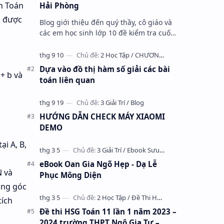
ôn Toán
Hải Phòng
i được
Blog giới thiệu đến quý thầy, cô giáo và
các em học sinh lớp 10 đề kiểm tra cuối
học kỳ 1 môn Toán 10 năm học 2023 –
2024 trường THPT Nhữ Văn Lan, th…
Dựa vào đồ thị hàm số giải các bài
+ b và
toán liên quan
HƯỚNG DẪN CHECK MÁY XIAOMI
DEMO
i A, B,
eBook Oan Gia Ngõ Hẹp - Dạ Lễ
N và
Phục Mông Diện
ông góc
tích
Đề thi HSG Toán 11 lần 1 năm 2023 –
2024 trường THPT Ngô Gia Tự –