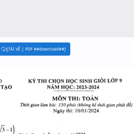
[TẢI VỀ | PDF ##download##]