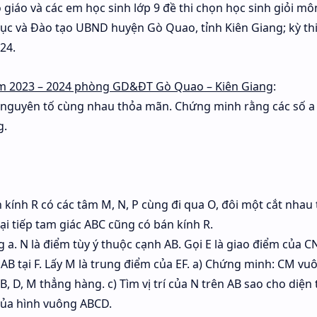
ô giáo và các em học sinh lớp 9 đề thi chọn học sinh giỏi m
ục và Đào tạo UBND huyện Gò Quao, tỉnh Kiên Giang; kỳ th
24.
năm 2023 – 2024 phòng GD&ĐT Gò Quao – Kiên Giang
:
g nguyên tố cùng nhau thỏa mãn. Chứng minh rằng các số a 
g.
ính R có các tâm M, N, P cùng đi qua O, đôi một cắt nhau tạ
 tiếp tam giác ABC cũng có bán kính R.
a. N là điểm tùy ý thuộc cạnh AB. Gọi E là giao điểm của C
t AB tại F. Lấy M là trung điểm của EF. a) Chứng minh: CM vu
B, D, M thẳng hàng. c) Tìm vị trí của N trên AB sao cho diện 
 của hình vuông ABCD.