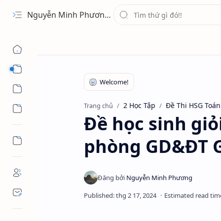
Nguyễn Minh Phương - Blog Chia sẻ Kiến thức Chứng khoán & Tài liệu Toán học
1 Ứng Dụng
2 Học Tập
2 Học Tập
Đề Thi HSG Toán
Trang chủ
3 Giải Trí
Đề học sinh giỏ
phòng GD&ĐT G