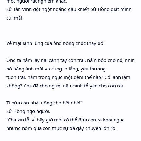
một người rất nghiêm khắc.
Sử Tân Vinh đột ngột ngẩng đầu khiến Sử Hồng giật mình
cúi mặt.
Vẻ mặt lạnh lùng của ông bỗng chốc thay đổi.
Ông ta nắm lấy hai cánh tay con trai, nắ.n bóp cho nó, nhìn
nó bằng ánh mắt vô cùng lo lắng, yêu thương.
“Con trai, nằm trong ngục một đêm thế nào? Có lạnh lắm
không? Cha đã cho người nấu canh tổ yến cho con rồi.
Tí nữa con phải uống cho hết nhé!”
Sử Hồng ngớ người.
“Cha xin lỗi vì bây giờ mới có thể đưa con ra khỏi ngục
nhưng hôm qua con thực sự đã gây chuyện lớn rồi.