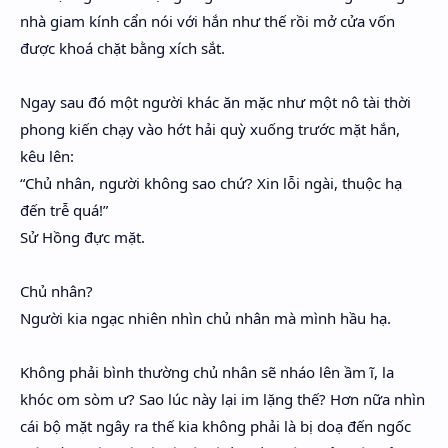
nhà giam kính cẩn nói với hắn như thế rồi mở cửa vốn
được khoá chặt bằng xích sắt.
Ngay sau đó một người khác ăn mặc như một nô tài thời
phong kiến chạy vào hớt hải quỳ xuống trước mặt hắn,
kêu lên:
“Chủ nhân, người không sao chứ? Xin lỗi ngài, thuộc hạ
đến trễ quá!”
Sử Hồng đực mặt.
Chủ nhân?
Người kia ngạc nhiên nhìn chủ nhân mà mình hầu hạ.
Không phải bình thường chủ nhân sẽ nháo lên ầm ĩ, la
khóc om sòm ư? Sao lúc này lại im lặng thế? Hơn nữa nhìn
cái bộ mặt ngây ra thế kia không phải là bị doạ đến ngốc