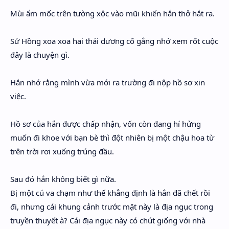
Mùi ẩm mốc trên tường xộc vào mũi khiến hắn thở hắt ra.
Sử Hồng xoa xoa hai thái dương cố gắng nhớ xem rốt cuộc
đây là chuyện gì.
Hắn nhớ rằng mình vừa mới ra trường đi nộp hồ sơ xin
việc.
Hồ sơ của hắn được chấp nhận, vốn còn đang hí hửng
muốn đi khoe với bạn bè thì đột nhiên bị một chậu hoa từ
trên trời rơi xuống trúng đầu.
Sau đó hắn không biết gì nữa.
Bị một cú va chạm như thế khẳng định là hắn đã chết rồi
đi, nhưng cái khung cảnh trước mặt này là địa ngục trong
truyền thuyết à? Cái địa ngục này có chút giống với nhà