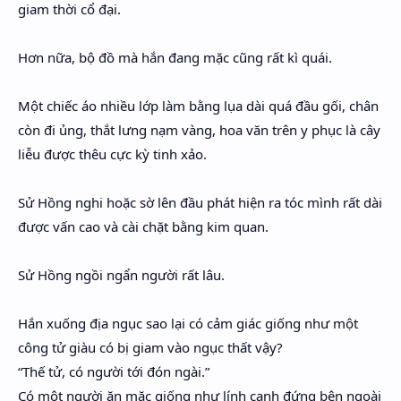
giam thời cổ đại.
Hơn nữa, bộ đồ mà hắn đang mặc cũng rất kì quái.
Một chiếc áo nhiều lớp làm bằng lụa dài quá đầu gối, chân
còn đi ủng, thắt lưng nạm vàng, hoa văn trên y phục là cây
liễu được thêu cực kỳ tinh xảo.
Sử Hồng nghi hoặc sờ lên đầu phát hiện ra tóc mình rất dài
được vấn cao và cài chặt bằng kim quan.
Sử Hồng ngồi ngẩn người rất lâu.
Hắn xuống địa ngục sao lại có cảm giác giống như một
công tử giàu có bị giam vào ngục thất vậy?
“Thế tử, có người tới đón ngài.”
Có một người ăn mặc giống như lính canh đứng bên ngoài