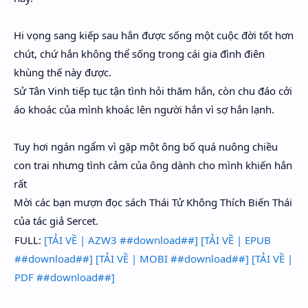
Hi vọng sang kiếp sau hắn được sống một cuộc đời tốt hơn
chút, chứ hắn không thể sống trong cái gia đình điên
khùng thế này được.
Sử Tân Vinh tiếp tục tận tình hỏi thăm hắn, còn chu đáo cởi
áo khoác của mình khoác lên người hắn vì sợ hắn lạnh.
Tuy hơi ngán ngẩm vì gặp một ông bố quá nuông chiều
con trai nhưng tình cảm của ông dành cho mình khiến hắn
rất
Mời các bạn mượn đọc sách Thái Tử Không Thích Biến Thái
của tác giả Sercet.
FULL:
[TẢI VỀ | AZW3 ##download##]
[TẢI VỀ | EPUB
##download##]
[TẢI VỀ | MOBI ##download##]
[TẢI VỀ |
PDF ##download##]