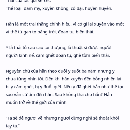
Thái của tác giả Sercet:
Hidden Menu
Thể loại: đam mỹ, xuyên không, cổ đại, huyền huyễn.
Hidden Menu
Hắn là một trai thẳng chính hiệu, vì cớ gì lại xuyên vào một
vị thế tử gan to bằng trời, đoạn tụ, biến thái.
Y là thái tử cao cao tại thượng, là thuật sĩ được người
người kính nể, căm ghét đoạn tụ, ghê tởm biến thái.
Nguyên chủ của hắn theo đuổi y suốt ba năm nhưng y
chưa từng nhìn tới. Đến khi hắn xuyên đến bỗng nhiên lại
bị y căm ghét, bị y đuổi giết. Nếu y đã ghét hắn như thế tại
sao vẫn cứ tìm đến hắn. Sao không tha cho hắn? Hắn
muốn trở về thế giới của mình.
"Ta sẽ để ngươi về nhưng ngươi đừng nghĩ sẽ thoát khỏi
tay ta."