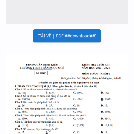
[TẢI VỀ | PDF ##download##]