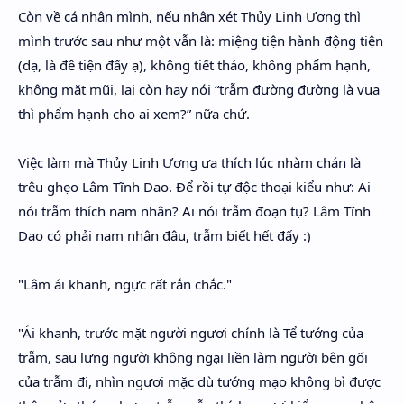
Còn về cá nhân mình, nếu nhận xét Thủy Linh Ương thì
mình trước sau như một vẫn là: miệng tiện hành động tiện
(dạ, là đê tiện đấy ạ), không tiết tháo, không phẩm hạnh,
không mặt mũi, lại còn hay nói “trẫm đường đường là vua
thì phẩm hạnh cho ai xem?” nữa chứ.
Việc làm mà Thủy Linh Ương ưa thích lúc nhàm chán là
trêu ghẹo Lâm Tĩnh Dao. Để rồi tự độc thoại kiểu như: Ai
nói trẫm thích nam nhân? Ai nói trẫm đoạn tụ? Lâm Tĩnh
Dao có phải nam nhân đâu, trẫm biết hết đấy :)
"Lâm ái khanh, ngực rất rắn chắc."
"Ái khanh, trước mặt người ngươi chính là Tể tướng của
trẫm, sau lưng người không ngại liền làm người bên gối
của trẫm đi, nhìn ngươi mặc dù tướng mạo không bì được