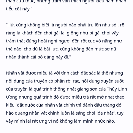
thập cửu thúc, nhưng trẫm vẫn thích ngươi kiểu nam nhân
tiểu cốt này."
“Hừ, cũng không biết là người nào phải tru lên như sói, rõ
ràng là khách đến chơi gái lại giống như bị gái chơi vậy,
trẫm thật đúng hoài nghi ngươi đến rốt cục vô năng như
thế nào, cho dù là bất lực, cũng không đến mức sợ nữ
nhân thành cái bộ dáng này đi."
Nhân vật được miêu tả với tính cách đặc sắc là thế nhưng
nội dung của truyện có phần rời rạc, nội dung xuyên suốt
của truyện là quá trình thống nhất giang sơn của Thủy Linh
Ương nhưng quá trình đó được miêu trả rất mờ nhạt theo
kiểu “đất nước của nhân vật chính thì đánh đâu thắng đó,
hào quang nhân vật chính luôn là sáng chói lóa nhất”, tuy
vậy mình lại rất ưng vì nó không làm mình nhức não.