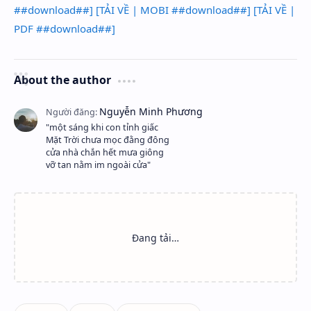
##download##]
[TẢI VỀ | MOBI ##download##]
[TẢI VỀ |
PDF ##download##]
About the author
"một sáng khi con tỉnh giấc
Mặt Trời chưa mọc đằng đông
cửa nhà chắn hết mưa giông
vỡ tan nằm im ngoài cửa"