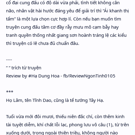
cổ đại cung đấu có độ dài vừa phải, tình tiết không cân
não, nhân vật hài hước đáng yêu để giải trí thì “Ái khanh thị
tẩm” là một lựa chọn cực hợp lí. Còn nếu bạn muốn tìm
truyện cung đấu tâm cơ đầy rẫy mưu mô cạm bẫy hay
tranh quyền thống nhất giang sơn hoành tráng lệ các kiểu
thì truyện có lẽ chưa đủ chuẩn đâu.
----
“ “ trích từ truyện
Review by #Hạ Dung Hoa - fb/ReviewNgonTinh0105
***
Họ Lâm, tên Tĩnh Dao, cũng là tể tướng Tây Hạ.
Tuổi vừa mới đôi mươi, thiếu niên đắc chí, còn thêm kinh
tài tuyệt diễm, khí chất lỗi lạc, phong lưu vô câu (1), từ trên
xuống dưới, trong ngoài thiên triều, không người nào