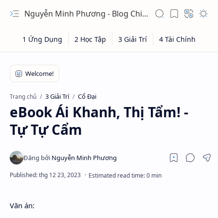
Nguyễn Minh Phương - Blog Chia sẻ Kiến thức Chứng khoán & Tài liệu Toán học
3 Giải Trí
Cổ Đại
Trang chủ
eBook Ái Khanh, Thị Tẩm! -
Tự Tự Cẩm
Văn án: