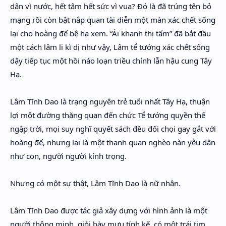
dân vì nước, hết tâm hết sức vì vua? Đó là đã trúng tên bỏ
mạng rồi còn bật nắp quan tài diễn một màn xác chết sống
lại cho hoàng đế bệ hạ xem. “Ái khanh thị tẩm” đã bắt đầu
một cách lâm li kì dị như vậy, Lâm tể tướng xác chết sống
dậy tiếp tục một hồi náo loạn triều chính lẫn hậu cung Tây
Hạ.
Lâm Tĩnh Dao là trạng nguyên trẻ tuổi nhất Tây Hạ, thuận
lợi một đường thăng quan đến chức Tể tướng quyền thế
ngập trời, mọi suy nghĩ quyết sách đều đối chọi gay gắt với
hoàng đế, nhưng lại là một thanh quan nghèo nàn yêu dân
như con, người người kính trọng.
Nhưng có một sự thật, Lâm Tĩnh Dao là nữ nhân.
Lâm Tĩnh Dao được tác giả xây dựng với hình ảnh là một
người thông minh, giỏi bày mưu tính kế, có một trái tim