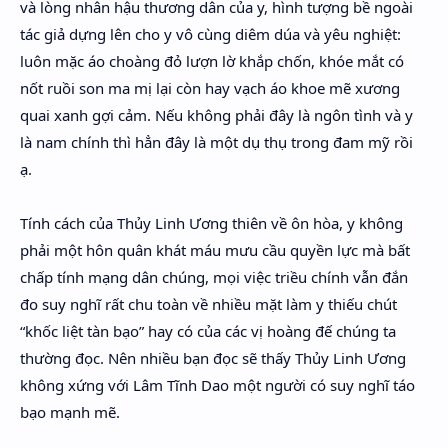
và lòng nhân hậu thương dân của y, hình tượng bề ngoài
tác giả dựng lên cho y vô cùng diêm dúa và yêu nghiệt:
luôn mặc áo choàng đỏ lượn lờ khắp chốn, khóe mắt có
nốt ruồi son ma mị lại còn hay vạch áo khoe mẽ xương
quai xanh gợi cảm. Nếu không phải đây là ngôn tình và y
là nam chính thì hẳn đây là một dụ thụ trong đam mỹ rồi
ạ.
Tính cách của Thủy Linh Ương thiên về ôn hòa, y không
phải một hôn quân khát máu mưu cầu quyền lực mà bất
chấp tính mạng dân chúng, mọi việc triều chính vẫn đắn
đo suy nghĩ rất chu toàn về nhiều mặt làm y thiếu chút
“khốc liệt tàn bạo” hay có của các vị hoàng đế chúng ta
thường đọc. Nên nhiều bạn đọc sẽ thấy Thủy Linh Ương
không xứng với Lâm Tĩnh Dao một người có suy nghĩ táo
bạo mạnh mẽ.