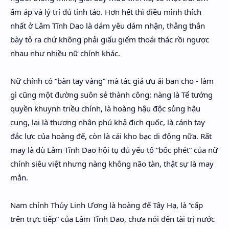
ấm áp và lý trí đủ tỉnh táo. Hơn hết thì điều mình thích
nhất ở Lâm Tĩnh Dao là dám yêu dám nhận, thẳng thắn
bày tỏ ra chứ không phải giấu giếm thoái thác rồi ngược
nhau như nhiều nữ chính khác.
Nữ chính có “bàn tay vàng” mà tác giả ưu ái ban cho - làm
gì cũng một đường suôn sẻ thành công: nàng là Tể tướng
quyền khuynh triều chính, là hoàng hậu độc sủng hậu
cung, lại là thương nhân phú khả địch quốc, là cánh tay
đắc lực của hoàng đế, còn là cái kho bạc di động nữa. Rất
may là dù Lâm Tĩnh Dao hội tụ đủ yếu tố “bốc phét” của nữ
chính siêu việt nhưng nàng không não tàn, thật sự là may
mắn.
Nam chính Thủy Linh Ương là hoàng đế Tây Hạ, là “cấp
trên trực tiếp” của Lâm Tĩnh Dao, chưa nói đến tài trị nước