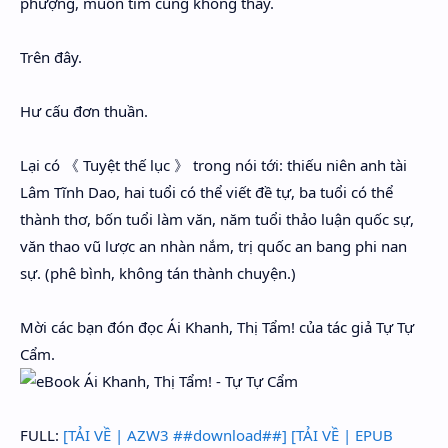
phượng, muốn tìm cũng không thấy.
Trên đây.
Hư cấu đơn thuần.
Lại có 《 Tuyệt thế lục 》 trong nói tới: thiếu niên anh tài
Lâm Tĩnh Dao, hai tuổi có thể viết đề tự, ba tuổi có thể
thành thơ, bốn tuổi làm văn, năm tuổi thảo luận quốc sự,
văn thao vũ lược an nhàn nắm, trị quốc an bang phi nan
sự. (phê bình, không tán thành chuyện.)
Mời các bạn đón đọc Ái Khanh, Thị Tẩm! của tác giả Tự Tự
Cẩm.
FULL:
[TẢI VỀ | AZW3 ##download##]
[TẢI VỀ | EPUB