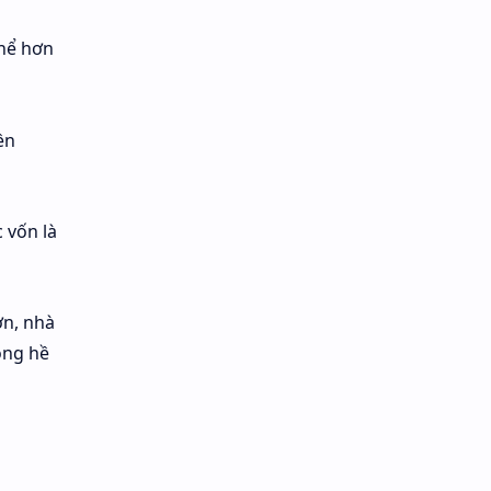
thể hơn
ền
 vốn là
ợn, nhà
ông hề