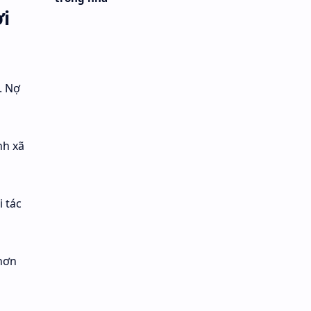
ơi
. Nợ
nh xã
 tác
hơn