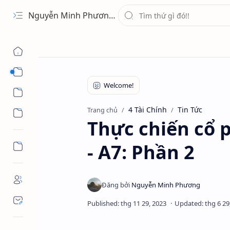
Nguyễn Minh Phương - Blog Chia sẻ Kiến thức Chứng khoán & Tài liệu Toán học
1 Ứng Dụng
2 Học Tập
4 Tài Chính
Tin Tức
Trang chủ
3 Giải Trí
Thực chiến cổ 
- A7: Phần 2