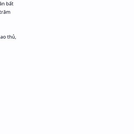
ần bất
 trăm
cao thủ,