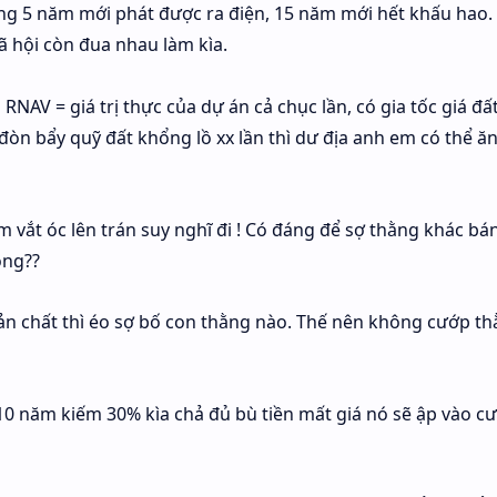
ng 5 năm mới phát được ra điện, 15 năm mới hết khấu hao.
 hội còn đua nhau làm kìa.
NAV = giá trị thực của dự án cả chục lần, có gia tốc giá đấ
đòn bẩy quỹ đất khổng lồ xx lần thì dư địa anh em có thể ă
m vắt óc lên trán suy nghĩ đi ! Có đáng để sợ thằng khác bán
ông??
 bản chất thì éo sợ bố con thằng nào. Thế nên không cướp t
 10 năm kiếm 30% kìa chả đủ bù tiền mất giá nó sẽ ập vào c