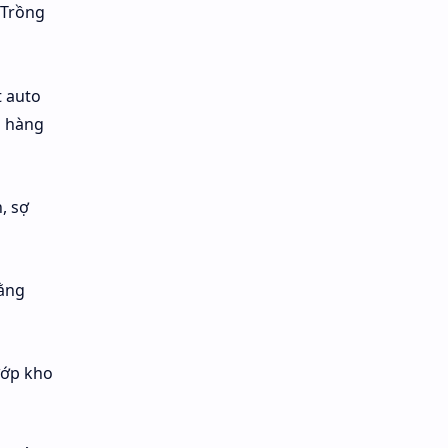
 Trồng
t auto
n hàng
, sợ
hằng
ướp kho