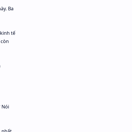
ày. Ba
 kinh tế
 còn
h
 Nói
 nhất.