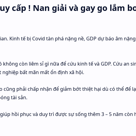
uy cấp ! Nan giải và gay go lắm b
ian. Kinh tế bị Covid tàn phá nặng nề, GDP dự báo âm nặng
ồ không còn liêm sỉ gì nữa để cứu kinh tế và GDP. Cứu an si
t nghiệp bất mãn mất ổn định xã hội.
 cũng phải chấp nhận để giảm bớt thiệt hại dù có thể để lại
óng tài sản.
iúp hồi phục và duy trì được sự sống thêm 3 – 5 năm còn 