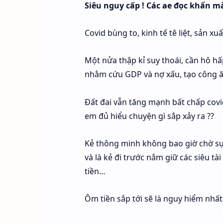
Siêu nguy cấp ! Các ae đọc khẩn m
Covid bùng to, kinh tế tê liệt, sản 
Một nửa thập kỉ suy thoái, cần hô h
nhằm cứu GDP và nợ xấu, tạo công ăn v
Đất đai vẫn tăng mạnh bất chấp covid
em đủ hiểu chuyện gì sắp xảy ra ??
Kẻ thông minh không bao giờ chờ sự t
và là kẻ đi trước nắm giữ các siêu tà
tiền…
Ôm tiền sắp tới sẽ là nguy hiểm nhất