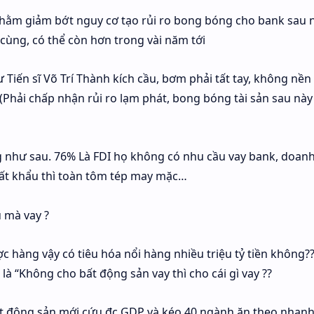
hằm giảm bớt nguy cơ tạo rủi ro bong bóng cho bank sau n
 cùng, có thể còn hơn trong vài năm tới
hư Tiến sĩ Võ Trí Thành kích cầu, bơm phải tất tay, không nền
(Phải chấp nhận rủi ro lạm phát, bong bóng tài sản sau này
 như sau. 76% Là FDI họ không có nhu cầu vay bank, doan
ất khẩu thì toàn tôm tép may mặc…
 mà vay ?
hàng vậy có tiêu hóa nổi hàng nhiều triệu tỷ tiền không??
 là “Không cho bất động sản vay thì cho cái gì vay ??
ất động sản mới cứu đc GDP và kéo 40 ngành ăn theo nhanh