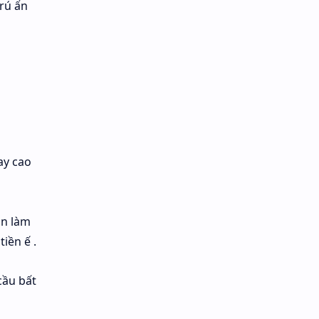
trú ẩn
ay cao
ận làm
iền ế .
cầu bất