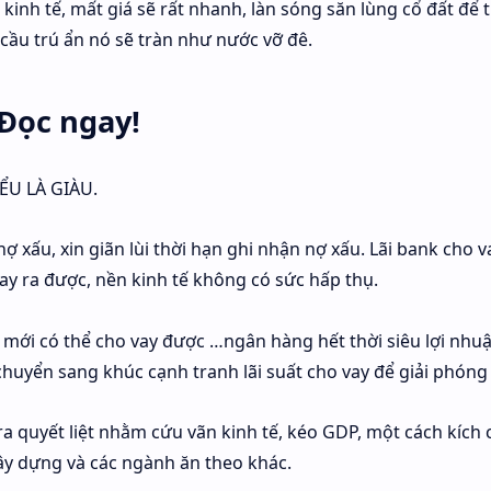
 kinh tế, mất giá sẽ rất nhanh, làn sóng săn lùng cổ đất để 
u cầu trú ẩn nó sẽ tràn như nước vỡ đê.
 Đọc ngay!
IỂU LÀ GIÀU.
 nợ xấu, xin giãn lùi thời hạn ghi nhận nợ xấu. Lãi bank cho v
ay ra được, nền kinh tế không có sức hấp thụ.
 mới có thể cho vay được …ngân hàng hết thời siêu lợi nhu
uyển sang khúc cạnh tranh lãi suất cho vay để giải phóng t
ra quyết liệt nhằm cứu vãn kinh tế, kéo GDP, một cách kích 
 xây dựng và các ngành ăn theo khác.