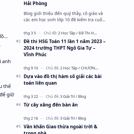
Hải Phòng
Blog giới thiệu đến quý thầy, cô giáo và
các em học sinh lớp 10 đề kiểm tra cuối
học kỳ 1 môn Toán 10 năm học 2023 –
2024 trường THPT Nhữ Văn Lan, th…
 lồ…
Đề thi HSG Toán 11 lần 1 năm 2023 –
.
2024 trường THPT Ngô Gia Tự –
Vĩnh Phúc
ì anh
Dựa vào đồ thị hàm số giải các bài
toán liên quan
u thế
 để giữ
Từ cây xăng đến bàn ăn
Văn khấn Giao thừa ngoài trời &
trong nhà