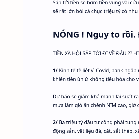
Sắp tới tiền sẽ bơm tiền vung vãi cứu
sẽ rất lớn bởi cả chục triệu tỷ có nh
NÓNG ! Nguy to rồi.
TIỀN XÃ HỘI SẮP TỚI ĐI VỀ ĐÂU ?? H
1/
Kinh tế tê liệt vì Covid, bank ngập
khiến tiền ùn ứ không tiêu hóa cho v
Dự báo sẽ giảm khá mạnh lãi suất ra
mưa làm gió ăn chênh NIM cao, giờ ch
2/
Ba triệu tỷ đầu tư công phải tung 
động sản, vật liệu đá, cát, sắt thép,