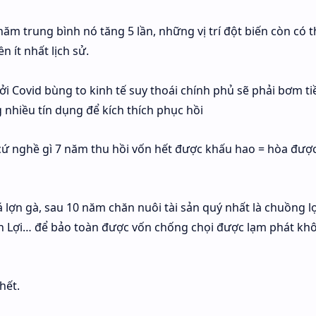
ăm trung bình nó tăng 5 lần, những vị trí đột biến còn có 
 ít nhất lịch sử.
i Covid bùng to kinh tế suy thoái chính phủ sẽ phải bơm ti
 nhiều tín dụng để kích thích phục hồi
 cứ nghề gì 7 năm thu hồi vốn hết được khấu hao = hòa được
á lợn gà, sau 10 năm chăn nuôi tài sản quý nhất là chuồng l
n Lợi… để bảo toàn được vốn chống chọi được lạm phát kh
hết.