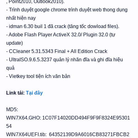
, Point2010, Outlook2010).
- Trình duyệt google chrome trình duyệt web thong dụng
nhất hiện nay
- idman 6.30 buil 1 đã crack (tăng tốc dowload files).
- Adobe Flash Player ActiveX 32.0/ Plugin 32.0 (tự
update)
- CCleaner 5.31.5343 Final + All Edition Crack
- UltraISO.9.6.5.3237 quản lý nhãn đĩa và ghi đĩa hiệu
quả
- Vietkey tool tiện ích văn bản
Link tải:
Tại đây
MD5:
WIN7X64.GHO: 1C07F14020DD494F9F9F8324E95301
54
WIN7X64UEFI.tib: 64352139D9A6016CB83271FBCB2