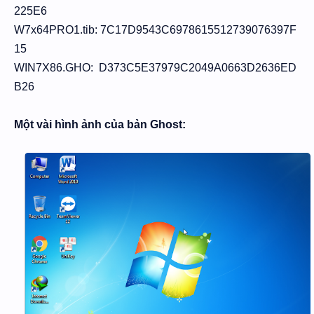
225E6
W7x64PRO1.tib: 7C17D9543C6978615512739076397F
15
WIN7X86.GHO: D373C5E37979C2049A0663D2636ED
B26
Một vài hình ảnh của bản Ghost: