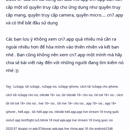
cấp một số quyền truy cập cho ứng dụng như quyền truy
cập mạng, quyền truy cập camera, quyền micro.... cn7.app
và có thể bắt đầu sử dụng
Các bạn lưu ý Không xem cn7.app quá nhiều mà cần ra
ngoài nhiều hơn để hòa mình vào thiên nhiên và kết bạn
nhé . Bạn cũng không nên xem cn7.app một mình mà hãy
chia sẻ bài viết này đến với những người đang tìm kiếm nó
nhé :))
Tag :
Lu3app, tải lu3app , lu3app ios, lu3app iphone, cách tải lu3app cho iphone,
cách tải lu3app cho ios, tiktokk 18+ ios, tải tiktokk 18+ cho ios, tik tok 18+ ios , cách
tải tik tok 18+ cho ios , live 18+ ios , tải live 18+ cho ios , app 18+ ios , app 18+
iphone , hd4.app , tải hd4.app ios, tiktokk hd4.app,app live stream 18 trung quốc
ioslu3 app testflight,lu3,tiktok 18 mod apk,app live stream 18 trung quoc ios
2020,97 doupai cn apk,97dounai apk,app live china,app 18 cho android,F2d6