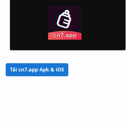
Tải cn7.app Apk & iOS