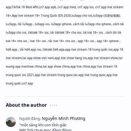
app,TikTok 18 Mod APK,
cn7.app apk,
cn7.app mod,
cn7.app ios,
cn7.app live stream
18+,
App live stream 18+ Trung Quốc IOS 2020,lu3app cho ios,lu3app (豆奶短视频),
Lu3app, tải lu3app , lu3app ios, lu3app iphone, cách tải lu3app cho iphone, cách tải
lu3app cho ios, tiktokk 18+ ios, tải tiktokk 18+ cho ios, tik tok 18+ ios , cách tải tik
tok 18+ cho ios , live 18+ ios , tải live 18+ cho ios , app 18+ ios , app 18+ iphone ,
hd4.app , tải hd4.app ios, tiktokk hd4.app,app live stream 18 trung quốc ios,app 18
live stream,tai app show viet nam,app live show hang ios,app live stream show,tai
xuong app liveshow china,tai app show china,app live china,app live stream 18
trung quoc ios 2021,app live stream trung quoc,tai app live trung quoc,app live
trung quốc,cn7.app
About the author
"một sáng khi con tỉnh giấc
Mặt Trời chưa mọc đằng đông