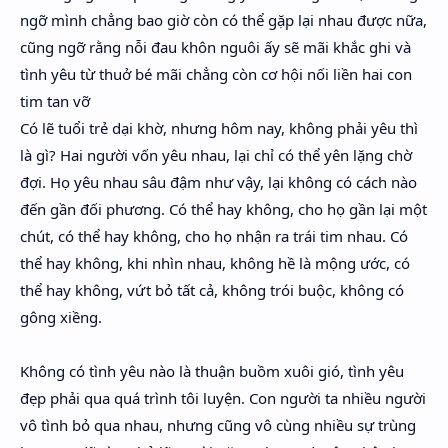
ngỡ mình chẳng bao giờ còn có thể gặp lại nhau được nữa,
cũng ngỡ rằng nỗi đau khôn nguôi ấy sẽ mãi khắc ghi và
tình yêu từ thuở bé mãi chẳng còn cơ hội nối liền hai con
tim tan vỡ
Có lẽ tuổi trẻ dại khờ, nhưng hôm nay, không phải yêu thì
là gì? Hai người vốn yêu nhau, lại chỉ có thể yên lặng chờ
đợi. Họ yêu nhau sâu đậm như vậy, lại không có cách nào
đến gần đối phương. Có thể hay không, cho họ gần lại một
chút, có thể hay không, cho họ nhận ra trái tim nhau. Có
thể hay không, khi nhìn nhau, không hề là mộng ước, có
thể hay không, vứt bỏ tất cả, không trói buộc, không có
gông xiềng.
Không có tình yêu nào là thuận buồm xuôi gió, tình yêu
đẹp phải qua quá trình tôi luyện. Con người ta nhiều người
vô tình bỏ qua nhau, nhưng cũng vô cùng nhiều sự trùng