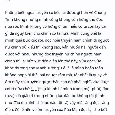
Không biết ngoại truyện có kéo lại được gì hơn về Chung
Tình không nhưng mình cũng không còn hứng thú đọc
nữa rồi. Mình không có hứng đi tìm hiểu cô ta còn lấy cái
gì đã ngụy biện cho chính cô ta nữa. Mình cũng biết là
mình quá bức xúc rồi, đọc hoài truyện nam chính đi ngược
nữ chính đủ kiểu thì không sao, vẫn muốn hai người đến
được với nhau nhưng đọc truyện nữ chính ngược nam
chính thì lại bức xúc đến điên lên thế này, vừa đọc vừa
khóc thương cho Mạnh Tường. Có lẽ là mình hoàn toàn
không hợp với thể loại ngược tâm mà, tốt nhất là quay về
ôm mấy cái truyện ngược thân cho đỡ phải nghĩ (vừa được
coi H nữa chứ (_ _”)!! tự khinh bỉ mình trong một phút) đọc
truyện là giải trí trong những lúc đầu óc không tốt (hình
như đầu óc mình chả lúc nào tốt cả) vậy mà càng đọc càng
điên. Có lẽ nên về ôm truyện của Rùa Mạn đọc lại cho bớt