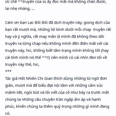
ức chế ^^truyện của ss ấy đọc mãi mà không chán được,
lại nhẹ nhàng, …
Cám ơn bạn Lạc Bối Bối đã dịch truyện này, giọng dịch của
bạn rất mượt mà, những lời bình dưới mỗi chap truyện rất
hay và ý nghĩa, rất may mắn là mình đã không theo dõi
truyện ra từng chap nếu không mình đến điên mất với cái
truyện này, hic, không biết tâm trạng mình không tốt (hay
cái tính mình nó thế ^^!!) nên mình có cái nhìn đen tối về
truyện này thế, hic,
***
Tác giả Hốt Nhiên Chi Gian thích dùng những từ ngữ đơn
giản, mượt mà để biểu đạt nội tâm với những cảm xúc
mãnh liệt, ngòi bút và lối viết của cô như bày ra trước mắt
chúng ta những câu chuyện tràn ngập ấm áp và hạnh
phúc, khiến chúng ta thêm quý trọng những gì mình đang
có.