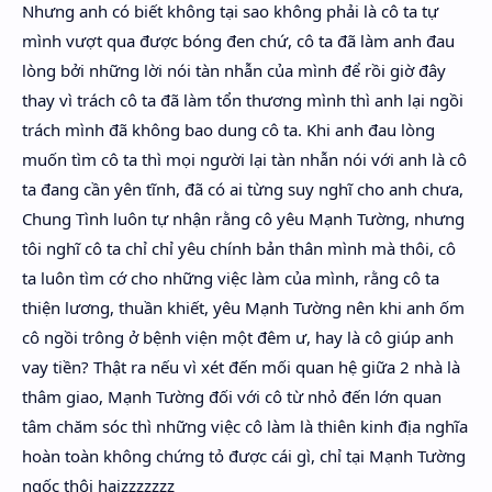
Nhưng anh có biết không tại sao không phải là cô ta tự
mình vượt qua được bóng đen chứ, cô ta đã làm anh đau
lòng bởi những lời nói tàn nhẫn của mình để rồi giờ đây
thay vì trách cô ta đã làm tổn thương mình thì anh lại ngồi
trách mình đã không bao dung cô ta. Khi anh đau lòng
muốn tìm cô ta thì mọi người lại tàn nhẫn nói với anh là cô
ta đang cần yên tĩnh, đã có ai từng suy nghĩ cho anh chưa,
Chung Tình luôn tự nhận rằng cô yêu Mạnh Tường, nhưng
tôi nghĩ cô ta chỉ chỉ yêu chính bản thân mình mà thôi, cô
ta luôn tìm cớ cho những việc làm của mình, rằng cô ta
thiện lương, thuần khiết, yêu Mạnh Tường nên khi anh ốm
cô ngồi trông ở bệnh viện một đêm ư, hay là cô giúp anh
vay tiền? Thật ra nếu vì xét đến mối quan hệ giữa 2 nhà là
thâm giao, Mạnh Tường đối với cô từ nhỏ đến lớn quan
tâm chăm sóc thì những việc cô làm là thiên kinh địa nghĩa
hoàn toàn không chứng tỏ được cái gì, chỉ tại Mạnh Tường
ngốc thôi haizzzzzzz