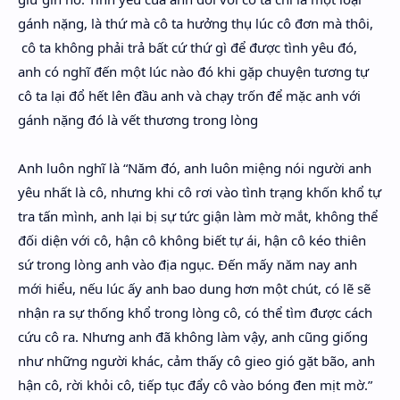
gánh nặng, là thứ mà cô ta hưởng thụ lúc cô đơn mà thôi,
cô ta không phải trả bất cứ thứ gì để được tình yêu đó,
anh có nghĩ đến một lúc nào đó khi gặp chuyện tương tự
cô ta lại đổ hết lên đầu anh và chạy trốn để mặc anh với
gánh nặng đó là vết thương trong lòng
Anh luôn nghĩ là “Năm đó, anh luôn miệng nói người anh
yêu nhất là cô, nhưng khi cô rơi vào tình trạng khốn khổ tự
tra tấn mình, anh lại bị sự tức giận làm mờ mắt, không thể
đối diện với cô, hận cô không biết tự ái, hận cô kéo thiên
sứ trong lòng anh vào địa ngục. Đến mấy năm nay anh
mới hiểu, nếu lúc ấy anh bao dung hơn một chút, có lẽ sẽ
nhận ra sự thống khổ trong lòng cô, có thể tìm được cách
cứu cô ra. Nhưng anh đã không làm vậy, anh cũng giống
như những người khác, cảm thấy cô gieo gió gặt bão, anh
hận cô, rời khỏi cô, tiếp tục đẩy cô vào bóng đen mịt mờ.”