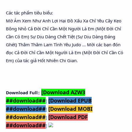
Các tác phẩm tiêu biểu:
Mờ Ám Xem Như Anh Lợi Hại Đồ Xấu Xa Chỉ Yêu Cây Kẹo
Bông Nhỏ Cả Đời Chỉ Cần Một Người Là Em (Một Đời Chỉ
Cần Có Em) Sự Dịu Dàng Chết Tiệt (Sự Dịu Dàng Đáng
Ghét) Thâm Thâm Lam Tình Yêu Judo ... Mời các bạn đón
đọc Cả Đời Chỉ Cần Một Người Là Em (Một Đời Chỉ Cần Có
Em) của tác giả Hốt Nhiên Chi Gian.
[Download AZW3
Download Full:
:
##download##
[Download EPUB
]
##download##
[Download MOBI
]
##download##
[Download PDF
]
##download##
]