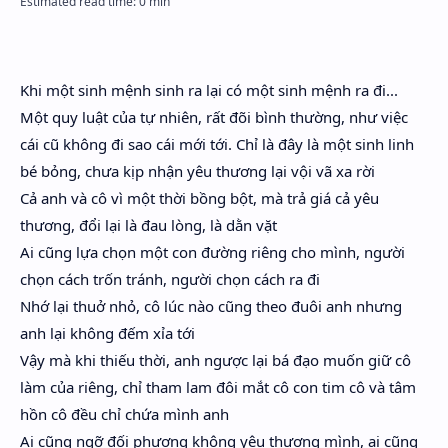
Hidden Menu
Hidden Menu
Khi một sinh mệnh sinh ra lại có một sinh mệnh ra đi...
Một quy luật của tự nhiên, rất đõi bình thường, như việc
cái cũ không đi sao cái mới tới. Chỉ là đây là một sinh linh
bé bỏng, chưa kịp nhận yêu thương lại vội vã xa rời
Cả anh và cô vì một thời bồng bột, mà trả giá cả yêu
thương, đổi lại là đau lòng, là dằn vặt
Ai cũng lựa chọn một con đường riêng cho mình, người
chọn cách trốn tránh, người chọn cách ra đi
Nhớ lại thuở nhỏ, cô lúc nào cũng theo đuôi anh nhưng
anh lại không đếm xỉa tới
Vậy mà khi thiếu thời, anh ngược lại bá đạo muốn giữ cô
làm của riêng, chỉ tham lam đôi mắt cô con tim cô và tâm
hồn cô đều chỉ chứa mình anh
Ai cũng ngỡ đối phương không yêu thương mình, ai cũng