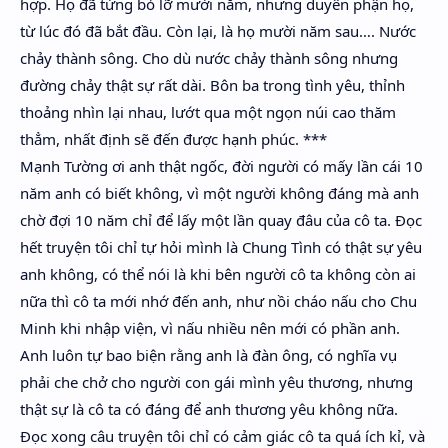
hợp. Họ đã từng bỏ lỡ mười năm, nhưng duyên phận họ,
từ lúc đó đã bắt đầu. Còn lại, là họ mười năm sau…. Nước
chảy thành sông. Cho dù nước chảy thành sông nhưng
đường chảy thật sự rất dài. Bôn ba trong tình yêu, thỉnh
thoảng nhìn lại nhau, lướt qua một ngọn núi cao thăm
thẳm, nhất định sẽ đến được hạnh phúc. ***
Mạnh Tường ơi anh thật ngốc, đời người có mấy lần cái 10
năm anh có biết không, vì một người không đáng mà anh
chờ đợi 10 năm chỉ để lấy một lần quay đâu của cô ta. Đọc
hết truyện tôi chỉ tự hỏi mình là Chung Tình có thật sự yêu
anh không, có thể nói là khi bên người cô ta không còn ai
nữa thì cô ta mới nhớ đến anh, như nồi cháo nấu cho Chu
Minh khi nhập viện, vì nấu nhiều nên mới có phần anh.
Anh luôn tự bao biện rằng anh là đàn ông, có nghĩa vụ
phải che chở cho người con gái mình yêu thương, nhưng
thật sự là cô ta có đáng để anh thương yêu không nữa.
Đọc xong câu truyện tôi chỉ có cảm giác cô ta quá ích kỉ, và