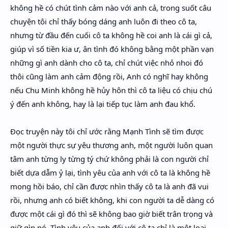
không hề có chút tình cảm nào với anh cả, trong suốt câu
chuyện tôi chỉ thấy bóng dáng anh luôn đi theo cô ta,
nhưng từ đầu đến cuối cô ta không hề coi anh là cái gì cả,
giúp vì số tiền kia ư, ân tình đó không bằng một phần vạn
những gì anh dành cho cô ta, chỉ chút việc nhỏ nhoi đó
thôi cũng làm anh cảm động rồi, Anh có nghĩ hay không
nếu Chu Minh không hề hủy hôn thì cô ta liệu có chịu chú
ý đến anh không, hay là lại tiếp tục làm anh đau khổ.
Đọc truyện này tôi chỉ ước rằng Mạnh Tình sẽ tìm được
một người thực sự yêu thương anh, một người luôn quan
tâm anh từng ly từng tý chứ không phải là con người chỉ
biết dựa dẫm ỷ lại, tình yêu của anh với cô ta là không hề
mong hồi báo, chỉ cần được nhìn thấy cô ta là anh đã vui
rồi, nhưng anh có biết không, khi con người ta dễ dàng có
được một cái gì đó thì sẽ không bao giờ biết trân trọng và
giữ gìn nó. Tình yêu của anh đối với cô ta chỉ là một loại