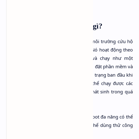
WinPE (Mini Windows) là gì?
Là bản rút gọn của Windows giúp tạo môi trường cứu hộ
khi không thể vào được hệ điều hành. Nó hoạt động theo
cơ chế nạp hệ điều hành vào Ram và chạy như một
Windows thật, trên WinPE bạn có thể cài đặt phần mềm và
chạy như trên Windows và sẽ trả về tình trạng ban đầu khi
tắt máy, lợi dụng đặc điểm này ta có thể chạy được các
công cụ cứu hộ để giải quyết các lỗi phát sinh trong quá
trình sử dụng
Nếu bạn muốn sở hữu một chiếc USB boot đa năng có thể
boot được WinPE, Linux live ISO ... có thể dùng thử công
cụ cá nhân do mình build dưới đây: