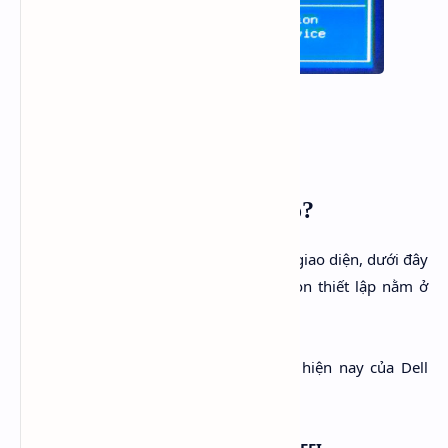
Cách tùy chỉnh như thế nào?
Mỗi dòng máy có hơi khác một chút về giao diện, dưới đây
là demo một số đại diện (lưu ý tùy chọn thiết lập nằm ở
thẻ
Boot
) :
DELL
: Đây là giao diện BIOS phổ biến hiện nay của Dell
(trong ví dụ là Dell Vostro 3560)
Tùy chỉnh cho chế độ UEFI