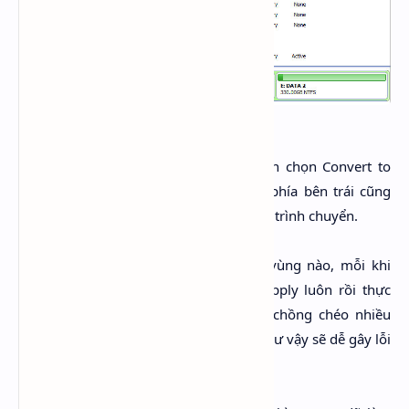
Cách chuyển
:
Chuột phải vào chỗ đánh dấu phía trên chọn Convert to
GPT (hoặc nếu thích thì chọn ở menu phía bên trái cũng
được) >>> sau đó Apply để hoàn tất quá trình chuyển.
Lưu ý
: dù sử dụng bất kỳ tool phân vùng nào, mỗi khi
thực hiện xong một thao tác ta cần Apply luôn rồi thực
hiện thao tác kế tiếp, tránh thực hiền chồng chéo nhiều
thiết lập rồi cuối cùng mới Apply, làm như vậy sẽ dễ gây lỗi
trong quá trình convert và mất thời gian.