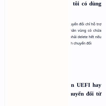
khi chuyển đổi sang UEFI tôi có dùng
được linux tiếp không?
Câu trả lời là không, vì bản thân tool chuyển đổi chỉ hỗ trợ
cho Windows. Trước khi chuyển các phân vùng có chứa
Linux hay các OS khác ngoài Windows phải delete hết nếu
không muốn phát sinh lỗi trong quá trình chuyển đổi
Cài mới Windows trên nền UEFI hay
sử dụng Windows được chuyển đổi từ
nền Legacy?