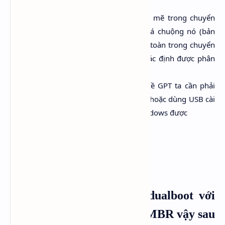
Ưu điểm: cũng là một tool mạnh mẽ trong chuyển
đổi. Dân cài Windows thường khá chuộng nó (bản
thân mình cũng vậy). Tool này an toàn trong chuyển
đổi, không gây lỗi mất dữ liệu. Xác định được phân
vùng chứa Linux
Nhược: Sau khi chuyển từ MBR về GPT ta cần phải
dùng USB Recovery của Windows hoặc dùng USB cài
đặt để fix boot mới có thể vào Windows được
Tôi đang dùng Windows dualboot với
Linux trên Legacy ổ cứng MBR vậy sau