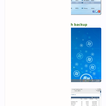
Chạy Acronis True Image và tiến hành backup