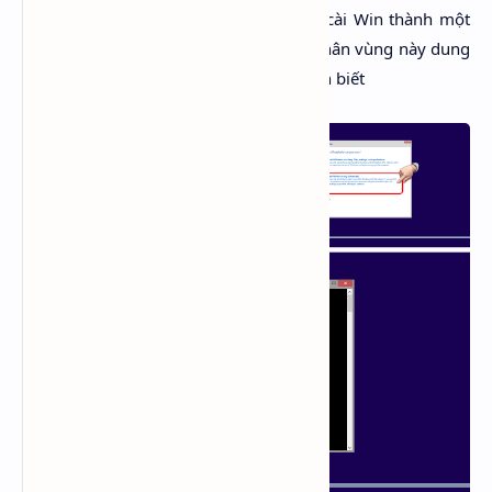
Partition để gộp chung với phân vùng cài Win thành một
phân vùng Unallocated duy nhất. Các phân vùng này dung
lượng chỉ tính bằng MB nên khá dễ nhận biết