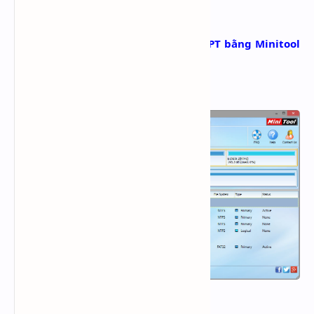
Unallocated)
Cách convert ổ cứng từ MBR sang GPT bằng Minitool
Partition Wizard
Trước khi convert
:
Sau khi convert
: