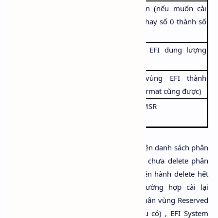
Select disk 0
Chọn ổ đầu tiên (nếu muốn cài
trên ổ khác thì thay số 0 thành số
tương ứng)
Create Partition EFI
Tạo phân vùng EFI dung lượng
Size=512
512MB
Format Quick
Format phân vùng EFI thành
fs=FAT32 Label=“EFI”
FAT32 (không format cũng được)
Create Partition MSR
Tạo phân vùng MSR
Size=128
Lưu ý
: Sau hình 2 bộ cài Windows sẽ hiện danh sách phân
vùng trên máy bạn. Nếu trước đó bạn chưa delete phân
vùng muốn cài Windows thì giờ bạn tiến hành delete hết
tụi nó thành Unallocated. Đối với trường hợp cài lại
Windows trên UEFI, bạn xóa luôn các phân vùng Reserved
Partition (MSR), Recovery Partition (nếu có) , EFI System