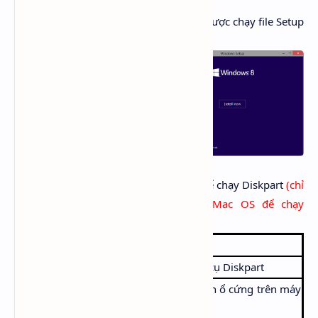
Bước 2
: Truy cập vào ổ đĩa vừa mount được chạy file Setup
để tiến hành cài đặt
Bước 3
: Khởi chạy Command Prompt để chạy Diskpart
(chỉ
làm bước này nếu muốn cài thêm Mac OS để chạy
dualboot)
Lệnh
Miêu tả
Diskpart
Khởi chạy công cụ Diskpart
List disk
Liệt kê danh sách ổ cứng trên máy
bạn