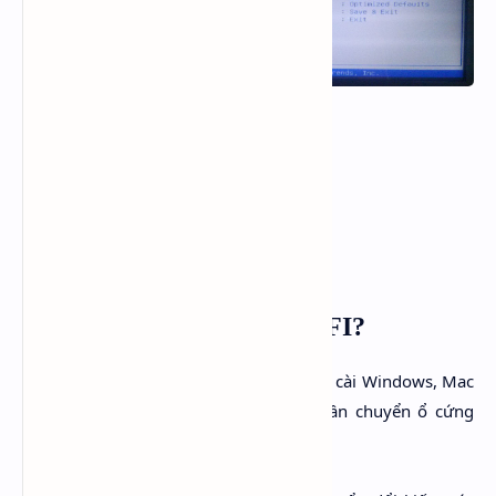
HP
:
Làm gì khi đã chỉnh về UEFI?
Chỉ chỉnh về UEFI máy bạn vẫn chưa thể cài Windows, Mac
hay Linux trên chuẩn này được. Bạn cần chuyển ổ cứng
sang GPT.