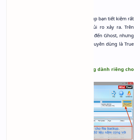
Backup:
Backup luôn luôn cần thiết, nó có thể giúp bạn tiết kiệm rất
nhiều thời gian và công sức nếu có rủi ro xảy ra. Trên
chuẩn Legacy cũ chắc chắn ai cũng biết đến Ghost, nhưng
đối với UEFI tool backup chuẩn nhất khuyên dùng là True
Image
Trước tiên ta cần chuẩn bị phân vùng dành riêng cho
file backup