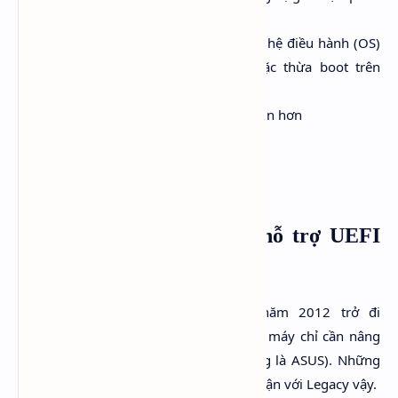
vùng Primary
Xóa an toàn và nhanh chóng một hệ điều hành (OS)
mà không gây lỗi mất boot hoặc thừa boot trên
menu
Quản lý boot giữa các OS thuận tiện hơn
Làm sao biết máy tôi có hỗ trợ UEFI
hay không?
Thường thì các máy sản xuất từ năm 2012 trở đi
mainboard đều đã hỗ trợ UEFI, một số máy chỉ cần nâng
cấp BIOS là có hỗ trợ cho UEFI (thường là ASUS). Những
máy cũ hơn không hỗ trợ thì đành an phận với Legacy vậy.