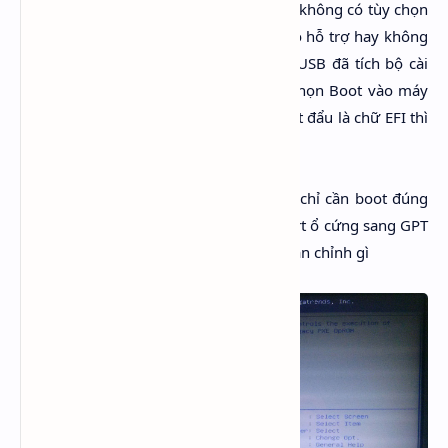
UEFI hay không vì bản thân trong BIOS không có tùy chọn
qua lại giữa 2 chuẩn. Cách để biết nó có hỗ trợ hay không
là sử dụng WinPE 64bit hoặc sử dụng USB đã tích bộ cài
64bit của Windows để nhận diện. Khi chọn Boot vào máy
tính thông qua USB, nếu có lựa chọn bắt đẩu là chữ EFI thì
nó có hỗ trợ.
Nếu gặp những máy dạng như này thì chỉ cần boot đúng
vào WinPE ở chế độ cho UEFI, rồi convert ổ cứng sang GPT
là có thể cài được Windows mà không cần chỉnh gì