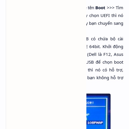
Bước 1
: Vào BIOS >>> tìm đến thẻ tên
Boot
>>> Tìm
đến phần Boot Option. Nếu có tùy chọn UEFI thì nó
hỗ trợ. Nếu không có tùy chọn này bạn chuyển sang
bước 2
Bước 2
: Sử dụng một chiếc USB có chứa bộ cài
Windows 64bit, Linux, hoặc WinPE 64bit. Khởi động
máy mà chọn thiết bị boot ngoài (Dell là F12, Asus
thường là Esc ...). Nếu trước tên USB để chọn boot
vào có chữ EFI hoặc UEFI ở đầu thì nó có hỗ trợ,
không có thì chắc chắn rằng máy bạn không hỗ trợ
UEFI