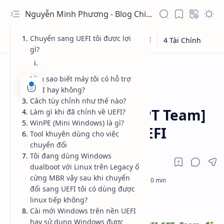
Nguyễn Minh Phương - Blog Chia sẻ Kiến thức Chứng khoán & Tài liệu Toán học
Chuyển sang UEFI tôi được lợi
gì?
Làm sao biết máy tôi có hỗ trợ
UEFI hay không?
1 Ứng Dụng
Windows
Trang chủ
Cách tùy chỉnh như thế nào?
[Guide from UEFI-GPT Team]
Làm gì khi đã chỉnh về UEFI?
WinPE (Mini Windows) là gì?
Cài Windows trên UEFI
Tool khuyên dùng cho việc
chuyển đổi
Tôi đang dùng Windows
dualboot với Linux trên Legacy ổ
cứng MBR vậy sau khi chuyển
đổi sang UEFI tôi có dùng được
linux tiếp không?
Cài mới Windows trên nền UEFI
hay sử dụng Windows được