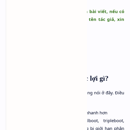
Đây là trang tổng hợp duy nhất của bài viết, nếu có
copy vui lòng ghi đầy đủ nguồn và tên tác giả, xin
cám ơn!
Chuyển sang UEFI tôi được lợi gì?
Những lợi ích trên lý thuyết mình sẽ không nói ở đây. Điều
mình thích thú nhất ở chuẩn mới này là:
Tốc độ khởi động máy tính/ Sleep nhanh hơn
Chạy đa hệ điều hành (dualboot, tripleboot,
quadboot ...) thuận lợi hơn, không bị giới hạn phân