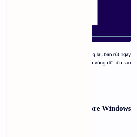
Bước 5
: Ngay khi máy tính vừa khởi động lại, bạn rút ngay
USB để tránh gây xáo trộn tên của phân vùng dữ liệu sau
khi cài đặt
Hướng dẫn backup và restore Windows
từ WinPE