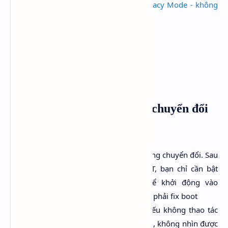
Multiboot USB Flash Drive for UEFI/Legacy Mode - không
chỉ là một chiếc USB cứu hộ
Tool khuyên dùng cho việc chuyển đổi
AOMEI
:
Ưu điểm: là một tool mạnh mẽ trong chuyển đổi. Sau
khi chuyển đổi từ MBR sang GPT, bạn chỉ cần bật
UEFI trong mainboard là có thể khởi động vào
Windows ở chế độ UEFI mà không phải fix boot
Nhược: Có thể gây mất dữ liệu nếu không thao tác
đúng và hiểu rõ cơ chế chuyển đổi, không nhìn được