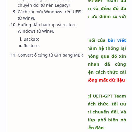
Khoảng hơn 2 năm trước [V-Z] UEFI-GPT Team đã
Hidden Menu
chuyển đổi từ nền Legacy?
từng nói rằng UEFI sẽ dần phổ biến và điều đó đã
Cách cài mới Windows trên UEFI
đúng sự thật. Thực sự nó quá nhiều ưu điểm so với
Hidden Menu
từ WinPE
chuẩn cũ (Legacy/CSM)
Hướng dẫn backup và restore
Windows từ WinPE
Backup:
Bài viết này được xem là sự tiếp nối của
bài viết
Restore:
trước
trên diễn đàn vn-zoom.com nhằm hệ thống lại
Convert ổ cứng từ GPT sang MBR
nội dung một cách đầy đủ nhất. Thông qua đó xin
chân thành cám ơn bác tuainhan đã cùng
niemtin007 nghiên cứu để hoàn thiện cách thức cài
và chuyển đổi sang chuẩn mới mà
không mất dữ liệu
niemtin007 luôn trân trọng những gì UEFI-GPT Team
đã làm được vì chúng tôi tìm ra cách thức, tối ưu
thành phương thức an toàn nhất khi chuyển đổi. Và
một điều nữa UEFI-GPT Team đã giúp phổ biến nó
thông qua support nhiệt tình trên diễn đàn.