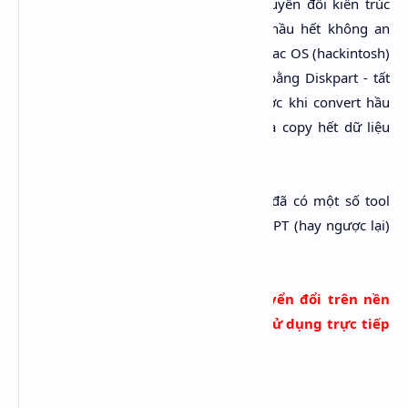
Thực ra có khá nhiều cách thức để chuyển đổi kiến trúc
phân vùng từ MBR sang GPT nhưng hầu hết không an
toàn (làm mất dữ liệu). Nếu là dân cài Mac OS (hackintosh)
thì chắc hẵn đã biết đến cách convert bằng Diskpart - tất
nhiên nó cũng làm mất dữ liệu và trước khi convert hầu
hết bạn sẽ nhận một lưu ý bắt buộc là copy hết dữ liệu
quan trọng sang ổ cứng ngoài
May mắn khoảng nữa đầu năm 2013 đã có một số tool
giúp chuyển đổi ổ cứng từ MBR sang GPT (hay ngược lại)
mà không mất dữ liệu.
Lời khuyên
:
Chỉ nên dùng Tool chuyển đổi trên nền
WinPE (Mini Windows) tránh cài và sử dụng trực tiếp
trên Windows