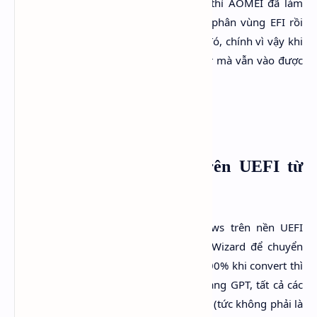
Trong quá trình chuyển nếu bạn để ý thì AOMEI đã làm
thêm một bước rất thông mình là tạo phân vùng EFI rồi
chuyển một số file cần thiết vào trong đó, chính vì vậy khi
khởi động lại bạn không cần phải repair mà vẫn vào được
hệ điều hành.
Cách cài mới Windows trên UEFI từ
WinPE
Theo kinh nghiệm khi cài mới Windows trên nền UEFI
mình luôn sử dụng Minitool Partition Wizard để chuyển
đổi. Cách an toàn nhất và thành công 100% khi convert thì
khuyên trước khi chuyển đổi từ MBR sang GPT, tất cả các
phân vùng của bạn nên được chia trước (tức không phải là