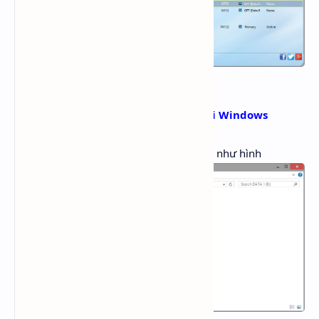
Phân vùng đã xong, giờ tiến hành cài Windows
Bước 1
: Copy file ISO vào ổ cứng và làm như hình