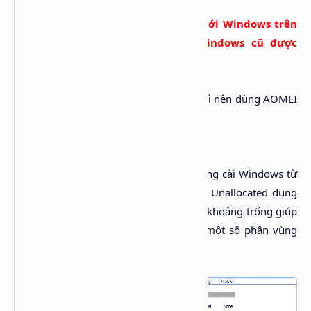
Lời khuyên chân thành là nên cài mới Windows trên
nền UEFI thay vì sử dụng bản Windows cũ được
chuyển đổi từ Legacy
Nhưng vẫn muốn dùng theo kiểu này thì nên dùng AOMEI
để chuyển đổi trên nền WinPE
Nguyên tắc
:
Trước khi chuyển đổi cần giảm phân vùng cài Windows từ
trái sang phải để hình thành một vùng Unallocated dung
lượng lớn hơn hoặc bằng 528MB để có khoảng trống giúp
tool có thể tạo mới phân vùng EFI và một số phân vùng
phụ