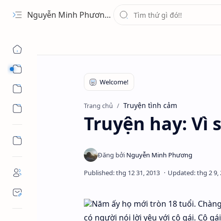
Nguyễn Minh Phương - Blog Chia sẻ Kiến thức Chứng khoán & Tài liệu Toán học
1 Ứng Dụng
2 Học Tập
Truyện tình cảm
Trang chủ
3 Giải Trí
Truyện hay: Vì 
Năm ấy họ mới tròn 18 tuổi. Chàng t
có người nói lời yêu với cô gái. Cô 