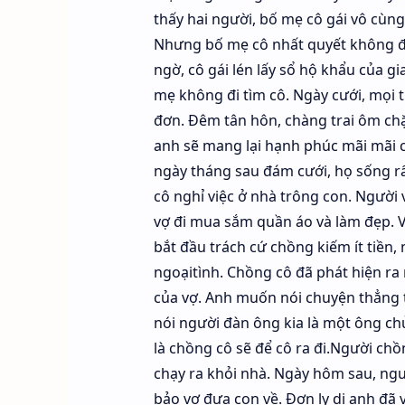
thấy hai người, bố mẹ cô gái vô cùn
Nhưng bố mẹ cô nhất quyết không đồn
ngờ, cô gái lén lấy sổ hộ khẩu của gi
mẹ không đi tìm cô. Ngày cưới, mọi th
đơn. Đêm tân hôn, chàng trai ôm chặt
anh sẽ mang lại hạnh phúc mãi mãi 
ngày tháng sau đám cưới, họ sống rấ
cô nghỉ việc ở nhà trông con. Người
vợ đi mua sắm quần áo và làm đẹp. V
bắt đầu trách cứ chồng kiếm ít tiền, 
ngoạitình. Chồng cô đã phát hiện ra
của vợ. Anh muốn nói chuyện thẳng 
nói người đàn ông kia là một ông chủ
là chồng cô sẽ để cô ra đi.Người chồ
chạy ra khỏi nhà. Ngày hôm sau, ng
bảo vợ đưa con về. Đơn ly dị anh đã 