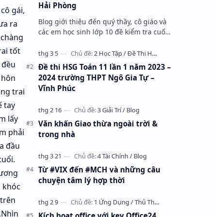
Hải Phòng
cô gái,
Blog giới thiệu đến quý thầy, cô giáo và
ưa ra
các em học sinh lớp 10 đề kiểm tra cuối
ì chàng
học kỳ 1 môn Toán 10 năm học 2023 –
ai tốt
2024 trường THPT Nhữ Văn Lan, th…
h đều
Đề thi HSG Toán 11 lần 1 năm 2023 –
2024 trường THPT Ngô Gia Tự –
ụ hôn
Vĩnh Phúc
ng trai
ế tay
m lấy
Văn khấn Giao thừa ngoài trời &
em phải
trong nhà
oa đầu
uổi.
Từ #VIX đến #MCH và những câu
tương
chuyện tâm lý hợp thời
i khóc
 trên
à.Nhìn
Kích hoạt office với key Office24