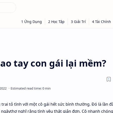
sao tay con gái lại mềm?
rai tỏ tình với một cô gái hết sức bình thường. Đó là lần đ
gái ngâythơ nghĩ rằng tình yêu thật giản đơn. Cô nhanh chón