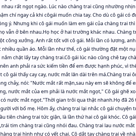
n nhau rất ngọt ngào. Lúc nào chàng trai cũng nhường nhịn 
thậm chí ngay cả khi côgái muốn chia tay. Cho dù cô gái có đ
đồng ý. Nhưng khi cô gái muốn làm em gái của chàng trai th
 họ vẫn ở bên nhau.Họ học ở hai trường khác nhau. Chàng tr
t công xưởng. Anh rất tốt với cô gái. Mỗi lần có lương, an
ất nhiều quần áo. Mỗi lần như thế, cô gái thường đặt một n
 nắm chặt lấy tay chàng trai.Cô gái lúc nào cũng chê tay chà
m nên anh phải ra sức kiếm tiền để em được hạnh phúc, vì th
 cô gái thấy cay cay, nước mắt lăn dài trên má.Chàng trai ô
ang chảy, nói: "Nước mắt rất mặn,sau này em sẽ không để 
g, nước mắt của em phải là nước mắt ngọt," Cô gái ghẽ x
 có nước mắt ngọt."Thời gian trôi qua thật nhanh.Họ đã 26 t
gười với bố mẹ. Hôm ấy, chàng trai lại nhắc cô gái chuyện 
đầu tiên chàng trai tức giận, là lần thứ hai cô gái khóc. Cô gá
,trái tim chàng trai cũng nhói đau. Chàng trai lau nước mắt
hàng trai hình như có vết chai. Cô dắt tay chàng trai về nh