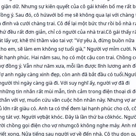
g giận dữ. Nhưng sự kiên quyết của cô gái khiến bố mẹ rất 
g ý. Sau đó, cô hứavới bố mẹ sẽ không qua lại với chàng t
a đình và cưới chàng trai. Cô để lại một bức thư rồi bỏ nhà ra
ứ đều rất đơn giản, chỉ có người của nhà trai.Cô gái thấy r
 lấy vợ, khẽ thì thầm vào tai vợ: "Vợ yêu à, đừng buồn nữa
cho em, sẽ làm em không sợ tuổi già," Người vợ mỉm cười.
t hạnh phúc. Hai năm sau, họ có một cậu con trai. Chồng 
 vợ đồng ý. Vẫn như năm xưa, mỗi lần được lĩnh lương anh 
ợ anh ngày càng xinh đẹp, còn anh đã bắt đầu có tuổi.Ngườ
người thì ngày càng già đi. Với suy nghĩ ấy, người vợ đã đi
 những tin nhắn rất mùi mẫn, tình cảm trong điện thoại di 
thắn với vợ, muốn cứu vãn cuộc hôn nhân này. Nhưng vợ a
 lớn rất giàu có. Anh ta có thể đem lại hạnh phúc cho cô, 
ng tát vợ. Người vợbật khóc. Đây là lần thứ ba côkhóc. Ngườ
ười chồng gọi điện cho vợ nhưngcô không nghe máy. Anh n
viết xong. Nửa tiếng sau người vợ về đến nhà. Cô thu dọn q