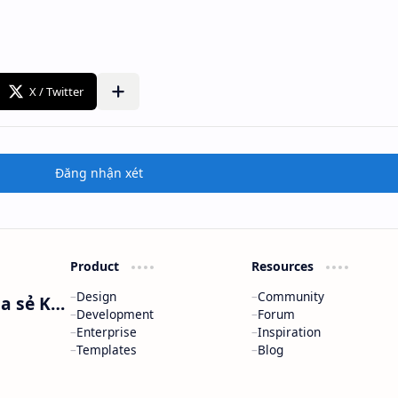
Đăng nhận xét
Product
Resources
Design
Community
Nguyễn Minh Phương - Blog Chia sẻ Kiến thức Chứng khoán & Tài liệu Toán học
Development
Forum
Enterprise
Inspiration
Templates
Blog