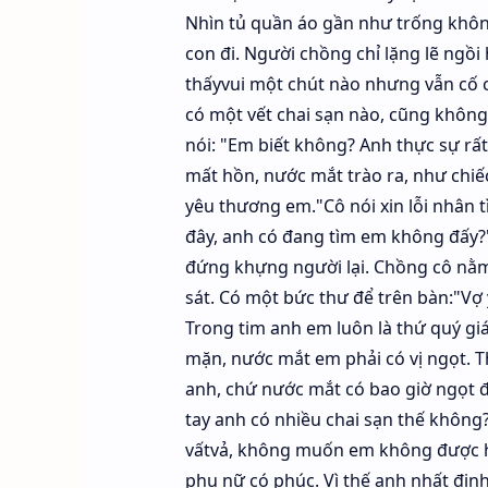
Nhìn tủ quần áo gần như trống không,
con đi. Người chồng chỉ lặng lẽ ngồi
thấyvui một chút nào nhưng vẫn cố c
có một vết chai sạn nào, cũng không 
nói: "Em biết không? Anh thực sự rấ
mất hồn, nước mắt trào ra, như chiế
yêu thương em."Cô nói xin lỗi nhân t
đây, anh có đang tìm em không đấy?
đứng khựng người lại. Chồng cô nằm
sát. Có một bức thư để trên bàn:"V
Trong tim anh em luôn là thứ quý gi
mặn, nước mắt em phải có vị ngọt. T
anh, chứ nước mắt có bao giờ ngọt đ
tay anh có nhiều chai sạn thế không
vấtvả, không muốn em không được h
phụ nữ có phúc. Vì thế anh nhất đị