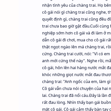
nhận tình yêu của chàng trai. Họ bê
cô gái nói gì chàng trai cũng nghe, 
quyết định gì, chàng trai cũng đều 
trai chưa bao giờ gật đầu.Cuối cùng
nghiệp sớm hơn cô gái và đi làm ở mộ
dẫn cô gái đi chơi, mua cho cô gái r
thật ngọt ngào lên má chàng trai, rồi
cứng. Chàng trai cười, nói: "Vì có e
anh mới cứng thế này". Nghe rồi, mắt
cô gái, hôn lên hai hàng nước mắt đ
khóc những giọt nước mắt đau thươn
chàng trai: "Anh ngốc của em, làm gì
Cô gái vẫn chưa nói chuyện của hai n
lai. Chàng trai đã nổi cáu.Đây là lần 
rất đau lòng. Nhìn thấy bạn gái buồn
mặt cô gái. Cô gái cảm thấy bàn tay c