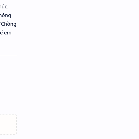
húc.
không
 "Chồng
để em