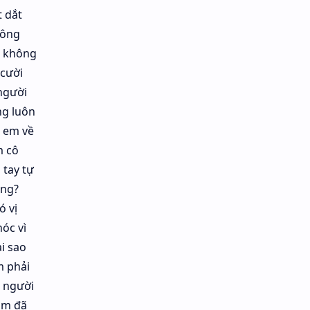
t dắt
hông
h không
 cười
người
ng luôn
, em về
m cô
 tay tự
ông?
ó vị
óc vì
i sao
m phải
 người
Em đã