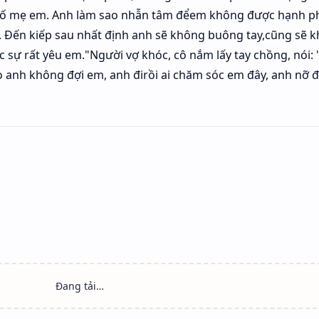
cả bố mẹ em. Anh làm sao nhẫn tâm đểem không được hạnh p
. Đến kiếp sau nhất định anh sẽ không buông tay,cũng sẽ 
c sự rất yêu em."Người vợ khóc, cô nắm lấy tay chồng, nói:
sao anh không đợi em, anh đirồi ai chăm sóc em đây, anh nỡ 