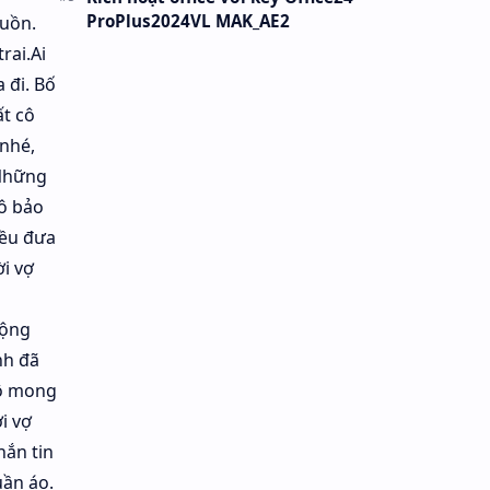
ProPlus2024VL MAK_AE2
buồn.
rai.Ai
 đi. Bố
ất cô
 nhé,
 Những
cô bảo
đều đưa
i vợ
động
nh đã
cô mong
i vợ
hắn tin
uần áo.