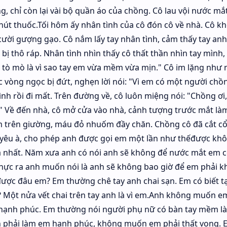
 chỉ còn lại vài bộ quần áo của chồng. Cô lau vội nước mắ
 hút thuốc.Tối hôm ấy nhân tình của cô đón cô về nhà. Cô k
ười gượng gạo. Cô nắm lấy tay nhân tình, cảm thấy tay an
bị thô ráp. Nhân tình nhìn thấy cô thất thần nhìn tay mình,
t tò mò là vì sao tay em vừa mềm vừa mịn." Cô im lặng như 
c vòng ngọc bị đứt, nghẹn lời nói: "Vì em có một người chồ
ình rồi đi mất. Trên đường về, cô luôn miệng nói: "Chồng ơi
" Về đến nhà, cô mở cửa vào nhà, cảnh tượng trước mắt là
 trên giường, máu đỏ nhuốm đầy chăn. Chồng cô đã cắt cổ
ợ yêu à, cho phép anh được gọi em một lần như thếđược kh
á nhất. Năm xưa anh có nói anh sẽ không để nước mắt em c
hực ra anh muốn nói là anh sẽ không bao giờ để em phải kh
ược đâu em? Em thường chê tay anh chai sạn. Em có biết tạ
? Một nửa vết chai trên tay anh là vì em.Anh không muốn e
ạnh phúc. Em thường nói người phụ nữ có bàn tay mềm là
nh phải làm em hạnh phúc, không muốn em phải thất vọng. 