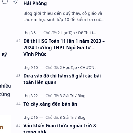
Hải Phòng
Blog giới thiệu đến quý thầy, cô giáo và
các em học sinh lớp 10 đề kiểm tra cuối
học kỳ 1 môn Toán 10 năm học 2023 –
2024 trường THPT Nhữ Văn Lan, th…
Đề thi HSG Toán 11 lần 1 năm 2023 –
2024 trường THPT Ngô Gia Tự –
Vĩnh Phúc
o Kỹ
Dựa vào đồ thị hàm số giải các bài
toán liên quan
nhiều
 củng
Từ cây xăng đến bàn ăn
Văn khấn Giao thừa ngoài trời &
trong nhà