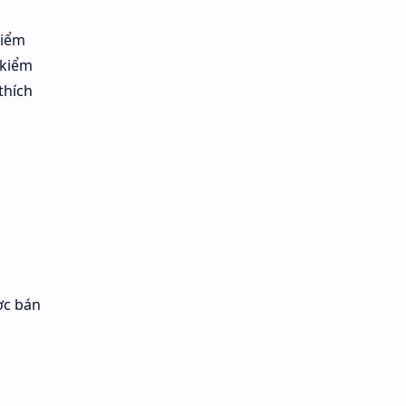
điểm
 kiểm
thích
ợc bán