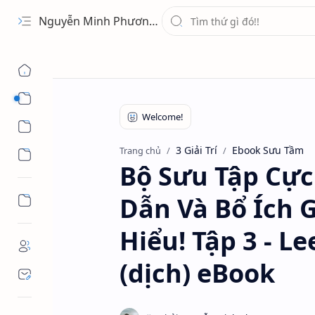
Nguyễn Minh Phương - Blog Chia sẻ Kiến thức Chứng khoán & Tài liệu Toán học
1 Ứng Dụng
2 Học Tập
3 Giải Trí
Ebook Sưu Tầm
Trang chủ
3 Giải Trí
Bộ Sưu Tập Cực
Dẫn Và Bổ Ích 
Hiểu! Tập 3 - L
(dịch) eBook