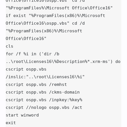
Office\Office16\ospp.vbs" cd /d 
"%ProgramFiles%\Microsoft Office\Office16"

if exist "%ProgramFiles(x86)%\Microsoft 
Office\Office16\ospp.vbs" cd /d 
"%ProgramFiles(x86)%\Microsoft 
Office\Office16"

cls

for /f %i in ('dir /b 
..\root\Licenses16\%Description%*.xrm-ms') do 
cscript ospp.vbs 
/inslic:"..\root\Licenses16\%i"

cscript ospp.vbs /remhst

cscript ospp.vbs /ckms-domain

cscript ospp.vbs /inpkey:%key%

cscript //nologo ospp.vbs /act

start winword

exit
