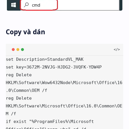
Copy và dán
set Description=StandardVL_MAK

set key=3672M-2NVJG-HJDG2-3VQFK-YDW4P

reg Delete 
HKLM\Software\Wow6432Node\Microsoft\Office\16
.0\Common\OEM /f

reg Delete 
HKLM\Software\Microsoft\Office\16.0\Common\OE
M /f

if exist "%ProgramFiles%\Microsoft 