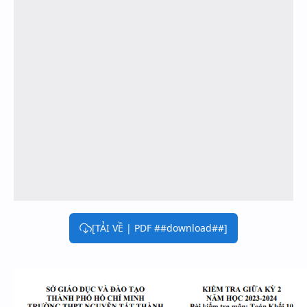
[TẢI VỀ | PDF ##download##]