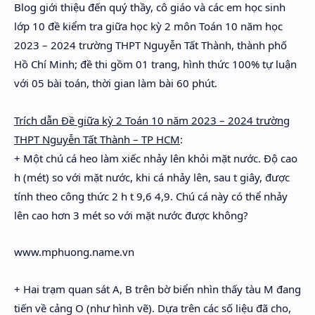
Blog giới thiệu đến quý thầy, cô giáo và các em học sinh
Hidden Menu
lớp 10 đề kiểm tra giữa học kỳ 2 môn Toán 10 năm học
Hidden Menu
2023 – 2024 trường THPT Nguyễn Tất Thành, thành phố
Hồ Chí Minh; đề thi gồm 01 trang, hình thức 100% tự luận
với 05 bài toán, thời gian làm bài 60 phút.
Trích dẫn Đề giữa kỳ 2 Toán 10 năm 2023 – 2024 trường
THPT Nguyễn Tất Thành – TP HCM
:
+ Một chú cá heo làm xiếc nhảy lên khỏi mặt nước. Độ cao
h (mét) so với mặt nước, khi cá nhảy lên, sau t giây, được
tính theo công thức 2 h t 9,6 4,9. Chú cá này có thể nhảy
lên cao hơn 3 mét so với mặt nước được không?
www.mphuong.name.vn
+ Hai trạm quan sát A, B trên bờ biển nhìn thấy tàu M đang
tiến về cảng O (như hình vẽ). Dựa trên các số liệu đã cho,