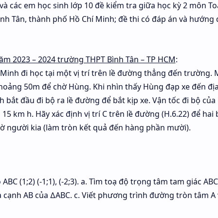
o và các em học sinh lớp 10 đề kiểm tra giữa học kỳ 2 môn T
nh Tân, thành phố Hồ Chí Minh; đề thi có đáp án và hướng
 năm 2023 – 2024 trường THPT Bình Tân – TP HCM
:
nh đi học tại một vị trí trên lề đường thẳng đến trường. 
 khoảng 50m để chờ Hùng. Khi nhìn thấy Hùng đạp xe đến đị
bắt đầu đi bộ ra lề đường để bắt kịp xe. Vận tốc đi bộ của
 15 km h. Hãy xác định vị trí C trên lề đường (H.6.22) để hai
 người kia (làm tròn kết quả đến hàng phần mười).
C (1;2) (-1;1), (-2;3). a. Tìm toạ độ trọng tâm tam giác ABC.
cạnh AB của ∆ABC. c. Viết phương trình đường tròn tâm A 