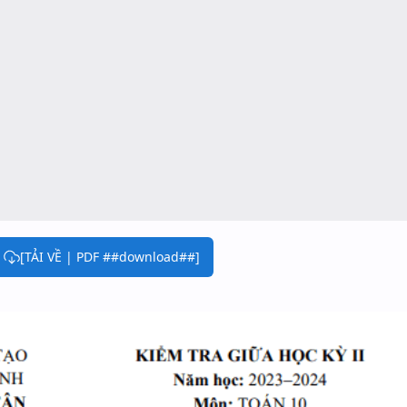
[TẢI VỀ | PDF ##download##]