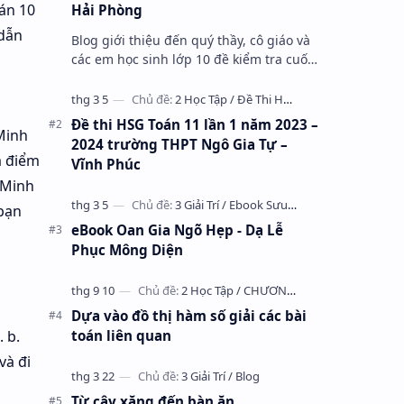
oán 10
Hải Phòng
 dẫn
Blog giới thiệu đến quý thầy, cô giáo và
các em học sinh lớp 10 đề kiểm tra cuối
học kỳ 1 môn Toán 10 năm học 2023 –
2024 trường THPT Nhữ Văn Lan, th…
Đề thi HSG Toán 11 lần 1 năm 2023 –
Minh
2024 trường THPT Ngô Gia Tự –
a điểm
Vĩnh Phúc
 Minh
 bạn
eBook Oan Gia Ngõ Hẹp - Dạ Lễ
Phục Mông Diện
Dựa vào đồ thị hàm số giải các bài
 b.
toán liên quan
và đi
Từ cây xăng đến bàn ăn