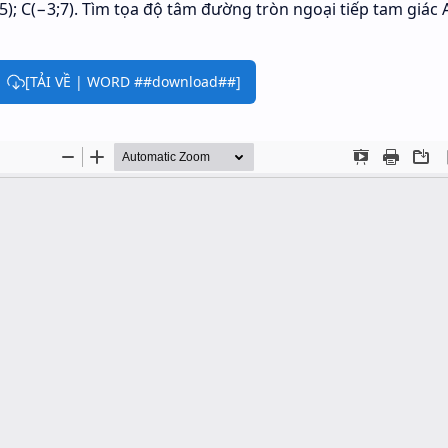
;5); C(−3;7). Tìm tọa độ tâm đường tròn ngoại tiếp tam giác 
[TẢI VỀ | WORD ##download##]