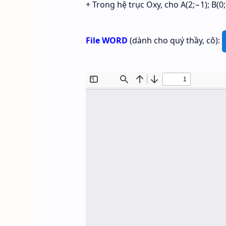
+ Trong hệ trục Oxy, cho A(2;−1); B(0
File WORD
(dành cho quý thầy, cô):